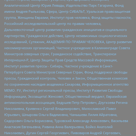
Аналитический Центр Юрия Левады, Издательство Парк Гагарина, Фонд
имени Андрея Рылькова, Сфера, Центр СИБАЛЬТ, Уральская правозащитная
группа, Женщины Евразии, Институт прав человека, Фонд защиты гласности,
Российский исследовательский центр по правам человека,
Дальневосточный центр развития гражданских инициатив и социального
партнерства, Гражданское действие, Центр независимых социологических
исследований, Сутяжник, АКАДЕМИЯ ПО ПРАВАМ ЧЕЛОВЕКА, Центр развития
некоммерческих организаций, Частное учреждение в Калининграде Совета
Министров северных стран, Гражданское содействие, Трансперенси
Интернешнл-Р, Центр Защиты Прав Средств Массовой Информации,
Институт развития прессы - Сибирь, Частное учреждение в Санкт-
Петербурге Совета Министров Северных Стран, Фонд поддержки свободы
прессы, Гражданский контроль, Человек и Закон, Общественная комиссия
по сохранению наследия академика Сахарова, Информационное агентство
МЕМО. РУ, Институт региональной прессы, Институт Развития Свободы
Информации, Экозащита!-Женсовет, Общественный вердикт, Евразийская
антимонопольная ассоциация, Бедушев Петр Петрович, Дзугкоева Регина
Николаевна, Кривенко Сергей Владимирович, Милославский Павел
Юрьевич, Шнырова Ольга Вадимовна, Чанышева Лилия Айратовна,
Сидорович Ольга Борисовна, Туровский Александр Алексеевич, Васильева
Анастасия Евгеньевна, Ривина Анна Валерьевна, Бойко Анатолий
Николаевич, Дугин Сергей Георгиевич, Пивоваров Андрей Сергеевич,