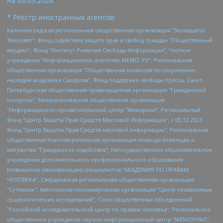
на
03.05.2024
* Реестр иностранных агентов:
Калининградская региональная общественная организация "Экозащита!-Женсовет", Фонд содействия защите прав и свобод граждан "Общественный вердикт", Фонд "Институт Развития Свободы Информации", Частное учреждение "Информационное агентство МЕМО. РУ", Региональная общественная организация "Общественная комиссия по сохранению наследия академика Сахарова", Фонд поддержки свободы прессы, Санкт-Петербургская общественная правозащитная организация "Гражданский контроль", Межрегиональная общественная организация "Информационно-просветительский центр "Мемориал", Региональный Фонд "Центр Защиты Прав Средств Массовой Информации", с 05.12.2023 Фонд "Центр Защиты Прав Средств массовой информации", Региональная общественная благотворительная организация помощи беженцам и мигрантам "Гражданское содействие", Негосударственное образовательное учреждение дополнительного профессионального образования (повышение квалификации) специалистов "АКАДЕМИЯ ПО ПРАВАМ ЧЕЛОВЕКА", Свердловская региональная общественная организация "Сутяжник", Автономная некоммерческая организация "Центр независимых социологических исследований", Союз общественных объединений "Российский исследовательский центр по правам человека", Региональное общественное учреждение научно-информационный центр "МЕМОРИАЛ", Некоммерческая организация "Фонд защиты гласности", Автономная некоммерческая организация "Институт прав человека", Городская общественная организация "Екатеринбургское общество "МЕМОРИАЛ", Городская общественная организация "Рязанское историко-просветительское и правозащитное общество "Мемориал" (Рязанский Мемориал), Челябинский региональный орган общественной самодеятельности – женское общественное объединение "Женщины Евразии", Челябинский региональный орган общественной самодеятельности "Уральская правозащитная группа", Фонд содействия защите здоровья и социальной справедливости имени Андрея Рылькова, Автономная Некоммерческая Организация "Аналитический Центр Юрия Левады", Автономная некоммерческая организация социальной поддержки населения "Проект Апрель", Региональная общественная организация помощи женщинам и детям, находящимся в кризисной ситуации "Информационно-методический центр "Анна", Фонд содействия развитию массовых коммуникаций и правовому просвещению "Так-так-Так", Фонд содействия устойчивому развитию "Серебряная тайга", Свердловский региональный общественный фонд социальных проектов "Новое время", "Idel.Реалии", Кавказ.Реалии, Крым.Реалии, Телеканал Настоящее Время, Татаро-башкирская служба Радио Свобода (Azatliq Radiosi), Радио Свободная Европа/Радио Свобода (PCE/PC), "Сибирь.Реалии", "Фактограф", Благотворительный фонд помощи осужденным и их семьям, Автономная некоммерческая организация "Институт глобализации и социальных движений", Фонд "В защиту прав заключенных", Частное учреждение "Центр поддержки и содействия развитию средств массовой информации", Пензенский региональный общественный благотворительный фонд "Гражданский союз", "Север.Реалии", Некоммерческая организация Фонд "Правовая инициатива", Общество с ограниченной ответственностью "Радио Свободная Европа/Радио Свобода", Чешское информационное агентство "MEDIUM-ORIENT", Красноярская региональная общественная организация "Мы против СПИДа", Камалягин Денис Николаевич, Маркелов Сергей Евгеньевич, Пономарев Лев Александрович, Савицкая Людмила Алексеевна, Автономная некоммерческая организация "Центр по работе с проблемой насилия "НАСИЛИЮ.НЕТ", Межрегиональный профессиональный союз работников здравоохранения "Альянс врачей", Юридическое лицо, зарегистрированное в Латвийской Республике, SIA "Medusa Project" (регистрационный номер 40103797863, дата регистрации 10.06.2014), Некоммерческая организация "Фонд по борьбе с коррупцией", Автономная некоммерческая организация "Институт права и публичной политики", Баданин Роман Сергеевич, Гликин Максим Александрович, Железнова Мария Михайловна, Лукьянова Юлия Сергеевна, Маетная Елизавета Витальевна, Маняхин Петр Борисович, Чуракова Ольга Владимировна, Ярош Юлия Петровна, Юридическое лицо "The Insider SIA", зарегистрированное в Риге, Латвийская Республика (дата регистрации 26.06.2015), являющееся администратором доменного имени интернет-издания "The Insider SIA", https://theins.ru, Постернак Алексей Евгеньевич, Рубин Михаил Аркадьевич, Анин Роман Александрович, Юридическое лицо Istories fonds, зарегистрированное в Латвийской Республике (регистрационный номер 50008295751, дата регистрации 24.02.2020), Великовский Дмитрий Александрович, Долинина Ирина Николаевна, Мароховская Алеся Алексеевна, Шлейнов Роман Юрьевич, Шмагун Олеся Валентиновна, Общество с ограниченной ответственностью "Альтаир 2021", Общество с ограниченной ответственностью "Вега 2021", Общество с ограниченной ответственностью "Главный редактор 2021", Общество с ограниченной ответственностью "Ромашки монолит", Важенков Артем Валерьевич, Ивановская областная общественная организация "Центр гендерных исследований", Гурман Юрий Альбертович, Медиапроект "ОВД-Инфо", Егоров Владимир Владимирович, Жилинский Владимир Александрович, Общество с ограниченной ответственностью "ЗП", Иванова София Юрьевна, Карезина Инна Павловна, Кильтау Екатерина Викторовна, Петров Алексей Викторович, Пискунов Сергей Евгеньевич, Смирнов Сергей Сергеевич, Тихонов Михаил Сергеевич, Общество с ограниченной ответственностью "ЖУРНАЛИСТ-ИНОСТРАННЫЙ АГЕНТ", Арапова Галина Юрьевна, Вольтская Татьяна Анатольевна, Американская компания "Mason G.E.S. Anonymous Foundation" (США), являющаяся владельцем интернет-издания https://mnews.world/, Компания "Stichting Bellingcat", зарегистрированная в Нидерландах (дата регистрации 11.07.2018), Захаров Андрей Вячеславович, Клепиковская Екатерина Дмитриевна, Общество с ограниченной ответственностью "МЕМО", Перл Роман Александрович, Симонов Евгений Алексеевич, Соловьева Елена Анатольевна, Сотников Даниил Владимирович, Сурначева Елизавета Дмитриевна, Автономная некоммерческая организация по защите прав человека и информированию населения "Якутия – Наше Мнение", Общество с ограниченной ответственностью "Москоу диджитал медиа", с 26.01.2023 Общество с ограниченной ответственностью "Чайка Белые сады", Ветошкина Валерия Валерьевна, Заговора Максим Александрович, Межрегиональное общественное движение "Российская ЛГБТ - сеть", Оленичев Максим Владимирович, Павлов Иван Юрьевич, Скворцова Елена Сергеевна, Общество с ограниченной ответственностью "Как бы инагент", Кочетков Игорь Викторович, Общество с ограниченной ответственностью "Честные выборы", Еланчик Олег Александрович, Общество с ограниченной ответственностью "Нобелевский призыв", Гималова Регина Эмилевна, Григорьев Андрей Валерьевич, Григорьева Алина Александровна, Ассоциация по содействию защите прав призывников, альтернативнослужащих и военнослужащих "Правозащитная группа "Гражданин.Армия.Право", Хисамова Регина Фаритовна, Автономная некоммерческая организация по реализации социально-правовых программ "Лилит", Дальневосточное общественное движение "Маяк", Санкт-Петербургская ЛГБТ-инициативная группа "Выход", Инициативная группа ЛГБТ+ "Реверс", Алексеев Андрей Викторович, Бекбулатова Таисия Львовна, Беляев Иван Михайлович, Владыкина Елена Сергеевна, Гельман Марат Александрович, Никульшина Вероника Юрьевна, Толоконникова Надежда Андреевна, Шендерович Виктор Анатольевич, Общество с ограниченной ответственностью "Данное сообщение", Общество с ограниченной ответственностью Издательский дом "Новая глава", Айнбиндер Александра Александровна, Московский комьюнити-центр для ЛГБТ+инициатив, Благотворительный фонд развития филантропии, Deutsche Welle (Германия, Kurt-Schumacher-Strasse 3, 53113 Bonn), Борзунова Мария Михайловна, Воробьев Виктор Викторович, Голубева Анна Львовна, Константинова Алла Михайловна, Малкова Ирина Владимировна, Мурадов Мурад Абдулгалимович, Осетинская Елизавета Николаевна, Понасенков Евгений Николаевич, Ганапольский Матвей Юрьевич, Киселев Евгений Алексеевич, Борухович Ирина Григорьевна, Дремин Иван Тимофеевич, Дубровский Дмитрий Викторович, Красноярская региональная общественная организация поддержки и развития альтернативных образовательных технологий и межкультурных коммуникаций "ИНТЕРРА", Маяковская Екатерина Алексеевна, Фейгин Марк Захарович, Филимонов Андрей Викторович, Дзугкоева Регина Николаевна, Доброхотов Роман Александрович, Дудь Юрий Александрович, Елкин Сергей Владимирович, Кругликов Кирилл Игоревич, Сабунаева Мария Леонидовна, Семенов Алексей Владимирович, Шаинян Карен Багратович, Шульман Екатерина Михайловна, Асафьев Артур Валерьевич, Вахштайн Виктор Семенович, Венедиктов Алексей Алексеевич, Лушникова Екатерина Евгеньевна, Волков Леонид Михайлович, Невзоров Александр Глебович, Пархоменко Сергей Борисович, Сироткин Ярослав Николаевич, Кара-Мурза Владимир Владимирович, Баранова Наталья Владимировна, Гозман Леонид Яковлевич, Кагарлицкий Борис Юльевич, Климарев Михаил Валерьевич, Милов Владимир Станиславович, Автономная некоммерческая организация Краснодарский центр современного искусства "Типография", Моргенштерн Алишер Тагирович, Соболь Любовь Эдуардовна, Общество с ограниченной ответственностью "ЛИЗА НОРМ", Каспаров Гарри Кимович, Ходорковский Михаил Борисович, Общество с ограниченной ответственностью "Апрельские тезисы", Данилович Ирина Брониславовна, Кашин Олег Владимирович, Петров Николай Владимирович, Пивоваров Алексей Владимирович, Соколов Михаил Владимирович, Цветкова Юлия Владимировна, Чичваркин Евгений Александрович, Комитет против пыток/Команда против пыток, Общество с ограниченной ответственностью "Первый научный", Общество с ограниченной ответственностью "Вертолет и ко", Белоцерковская Вероника Борисовна, Кац Максим Евгеньевич, Лазарева Татьяна Юрьевна, Шаведдинов Руслан Табризович, Яшин Илья Валерьевич, Общество с ограниченной ответственностью "Иноагент ААВ", Алешковский Дмитрий Петрович, Альбац Евгения Марковна, Быков Дмитрий Львович, Галямина Юлия Евгеньевна, Лойко Сергей Леонидович, Мартынов Кирилл Константинович, Медведев Сергей Александрович, Крашенинников Федор Геннадиевич, Гордеева Катерина Вл