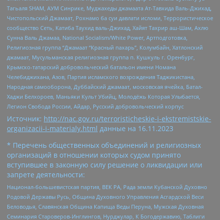
Тагьаля SHAM, АУМ Синрике, Муджахеды джамаата Ат-Тавхида Валь-Джихад,
Чистопольский Джамаат, Рохнамо ба суи давлати исломи, Террористическое
сообщество Сеть, Катиба Таухид валь-Джихад, Хайят Тахрир аш-Шам, Ахлю
Сунна Валь Джамаа, National Socialism/White Power, Артподготовка,
Религиозная группа “Джамаат “Красный пахарь”, Колумбайн, Хатлонский
джамаат, Мусульманская религиозная группа п. Кушкуль г. Оренбург,
Крымско-татарский добровольческий батальон имени Номана
Челебиджихана, Азов, Партия исламского возрождения Таджикистана,
Народная самооборона, Дуббайский джамаат, московская ячейка, Батал-
Хаджи Белхороев, Маньяки Культ Убийц, Молодёжь Которая Улыбается,
Легион Свобода России, Айдар, Русский добровольческий корпус
Источник:
http://nac.gov.ru/terroristicheskie-i-ekstremistskie-
organizacii-i-materialy.html
данные на
16.11.2023
* Перечень общественных объединений и религиозных
организаций в отношении которых судом принято
вступившее в законную силу решение о ликвидации или
запрете деятельности:
Национал-большевистская партия, ВЕК РА, Рада земли Кубанской Духовно
Родовой Державы Русь, Община Духовного Управления Асгардской Веси
Беловодья, Славянская Община Капища Веды Перуна, Мужская Духовная
Семинария Староверов-Инглингов, Нурджулар, К Богодержавию, Таблиги