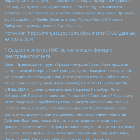
Нормана Патерсона, Центр Гражданских Свобод, Фонд Бориса Немцова за
Свободу, Фонд имени Фридриха Науманна за свободу, Феминистское
антивоенное сопротивление, Комитет независимости Ингушетии, Прометей,
Stop Occupation of Karelia, Вернись живым, Фридом Хаус, СОТА медиа,
Либерально-демократическая Лига Украины
Источник:
https://minjust.gov.ru/ru/documents/7756/
данные
на
13.05.2024
* Сведения реестра НКО, выполняющих функции
иностранного агента:
Лилит, Правозащитная группа Гражданин.Армия.Право, Нижегородский
центр немецкой и европейской культуры, Центр гендерных исследований,
Фонд защиты прав граждан Штаб, Институт права и публичной политики,
Фонд борьбы с коррупцией, Альянс врачей, НАСИЛИЮ.НЕТ, Мы против
СПИДа, СВЕЧА, Гуманитарное действие, Открытый Петербург, Лига
Избирателей, Правовая инициатива, Гражданский Союз, Хасдей Ерушалаим,
Центр поддержки и содействия развитию средств массовой информации,
Горячая Линия, В защиту прав заключенных, Институт глобализации и
социальных движений, Центр социально-информационных инициатив
Действие, Благотворительный фонд охраны здоровья и защиты прав
граждан, Благотворительный фонд помощи осужденным и их семьям, Фонд
Тольятти, Новое время, Серебряная тайга, Так-Так-Так, Сова, центр Анна,
Проект Апрель, Самарская губерния, Эра здоровья, Мемориал,