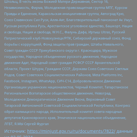
Штольц, В честь иконы Божией Матери Державная, Сектор 16,
Независимость, Фирма, Молодежная правозащитная группа МПГ, Курсом
Правды и Единения, Каракольская инициативная группа, Автоград Крю,
Союз Славянских Сил Руси, Алля-Аят, Благотворительный пансионат Ак Умут,
Русская республика Русь, Арестантское уголовное единство, Башкорт, Нация
и свобода, Нация и свобода, W.H.С., Фалунь Дафа, Иртыш Ultras, Русский
Патриотический клуб-Новокузнецк/РПК, Сибирский державный союз, Фонд
борьбы с коррупцией, Фонд защиты прав граждан, Штабы Навального,
Совет граждан СССР Прикубанского округа г. Краснодара, Мужское
государство, Народное объединение русского движения, Народное
движение Адат, Народный совет граждан РСФСР СССР Архангельской
области, Проект Штурм, Граждане СССР, Держава Союз Советских Светлых
Родов, Совет Советских Социалистических Районов, Meta Platforms Inc,
Facebook, Instagram, WhatsApp, СИЧ-С14, Добровольческое Движение
Организации украинских националистов, Черный Комитет, Татарстанское
Региональное Всетатарское общественное движение, Невоград,
Молодежное Демократическое Движение Весна, Верховный Совет
Татарской Автономной Советской Социалистической Республики, Конгресс
ойрат-калмыцкого народа, Исполнительный комитет совета народных
депутатов Красноярского края, Этническое национальное объединение,
ЛГБТ, Я.МЫ Сергей Фургал
Источник:
https://minjust.gov.ru/ru/documents/7822/
данные