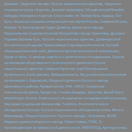
Джамаат, Свидетели Иеговы, Русское национальное единство, Национал-
социалистическое общество, Джамаат мувахидов, Объединенный Вилайат
Кабарды, Балкарии и Карачая, Союз славян, Ат-Такфир Валь-Хиджра, Пит
Буль, Национал-социалистическая рабочая партия России, Славянский союз,
Формат-18, Благородный Орден Дьявола, Армия воли народа,
Национальная Социалистическая Инициатива города Череповца, Духовно-
Родовая Держава Русь, Русское национальное единство, Древнерусской
Инглистической церкви Православных Староверов-Инглингов, Русский
общенациональный союз, Движение против нелегальной иммиграции,
Кровь и Честь, О свободе совести и о религиозных объединениях, Омская
организация общественного политического движения Русское
национальное единство, Северное Братство, Клуб Болельщиков
Футбольного Клуба Динамо, Файзрахманисты, Мусульманская религиозная
организация п. Боровский, Община Коренного Русского народа
Щелковского района, Правый сектор, УНА - УНСО, Украинская
повстанческая армия, Тризуб им. Степана Бандеры, Братство, Белый Крест,
Misanthropic division, Религиозное объединение последователей инглиизма,
Народная Социальная Инициатива, TulaSkins, Этнополитическое
объединение Русские, Русское национальное объединение Атака, Мечеть
Мирмамеда, Община Коренного Русского народа г. Астрахани, ВОЛЯ,
Меджлис крымскотатарского народа, Рубеж Севера, ТОЙС, О
противодействии экстремистской деятельности, РЕВТАТПОД, Артподготовка,