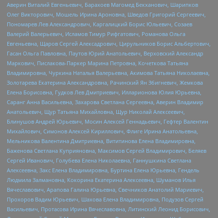
Аверин Виталий Евгеньевич, Барахоев Магомед Бекханович, Шарипков
Олег Викторович, Мошель Ирина Ароновна, Шведов Григорий Сергеевич,
Пономарев Лев Александрович, Каргалицкий Борис Юльевич, Созаев
Валерий Валерьевич, Исламов Тимур Рифгатович, Романова Ольга
Евгеньевна, Щаров Сергей Алексадрович, Цирульников Борис Альбертович,
Гасан Ольга Павловна, Паутов Юрий Анатольевич, Верховский Александр
Маркович, Пислакова-Паркер Марина Петровна, Кочеткова Татьяна
Владимировна, Чуркина Наталья Валерьевна, Акимова Татьяна Николаевна,
Золотарева Екатерина Александровна, Рачинский Ян Збигневич, Жемкова
Елена Борисовна, Гудков Лев Дмитриевич, Илларионова Юлия Юрьевна,
Саранг Анна Васильевна, Захарова Светлана Сергеевна, Аверин Владимир
Анатольевич, Щур Татьяна Михайловна, Щур Николай Алексеевич,
Блинушов Андрей Юрьевич, Мосин Алексей Геннадьевич, Гефтер Валентин
Михайлович, Симонов Алексей Кириллович, Флиге Ирина Анатольевна,
Мельникова Валентина Дмитриевна, Вититинова Елена Владимировна,
Баженова Светлана Куприяновна, Максимов Сергей Владимирович, Беляев
Сергей Иванович, Голубева Елена Николаевна, Ганнушкина Светлана
Алексеевна, Закс Елена Владимировна, Буртина Елена Юрьевна, Гендель
Людмила Залмановна, Кокорина Екатерина Алексеевна, Шуманов Илья
Вячеславович, Арапова Галина Юрьевна, Свечников Анатолий Мариевич,
Прохоров Вадим Юрьевич, Шахова Елена Владимировна, Подузов Сергей
Васильевич, Протасова Ирина Вячеславовна, Литинский Леонид Борисович,