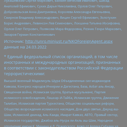
Лукашевский Сергей Маркович, Бахмин Вячеслав Иванович, Шабад
Анатолий Ефимович, Сухих Дарья Николаевна, Орлов Олег Петрович,
Добровольская Анна Дмитриевна, Королева Александра Евгеньевна,
Смирнов Владимир Александрович, Вицин Сергей Ефимович, Золотухин
Борис Андреевич, Левинсон Лев Семенович, Локшина Татьяна Иосифовна,
Орлов Олег Петрович, Полякова Мара Федоровна, Резник Генри Маркович,
Захаров Герман Константинович
Источник:
http://unro.minjust.ru/NKOForeignAgent.aspx
данные на
24.03.2022
* Единый федеральный список организаций, в том числе
иностранных и международных организаций, признанных
в соответствии с законодательством Российской Федерации
террористическими:
Высший военный Маджлисуль Шура Объединенных сил моджахедов
Кавказа, Конгресс народов Ичкерии и Дагестана, База, Асбат аль-Ансар,
Священная война, Исламская группа, Братья-мусульмане, Партия
исламского освобождения, Лашкар-И-Тайба, Исламская группа, Движение
Талибан, Исламская партия Туркестана, Общество социальных реформ,
Общество возрождения исламского наследия, Дом двух святых, Джунд аш-
Шам, Исламский джихад, Аль-Каида, Имарат Кавказ, АБТО, Правый сектор,
Исламское государство, Джабха аль-Нусра ли-Ахль аш-Шам, Народное
ополчение имени К. Минина и Д. Пожарского, Аджр от Аллаха Субхану уа