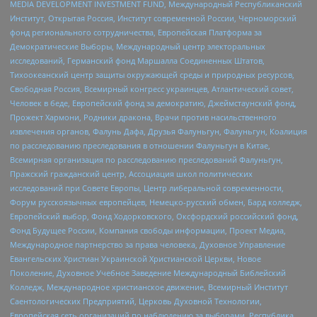
MEDIA DEVELOPMENT INVESTMENT FUND, Международный Республиканский
Институт, Открытая Россия, Институт современной России, Черноморский
фонд регионального сотрудничества, Европейская Платформа за
Демократические Выборы, Международный центр электоральных
исследований, Германский фонд Маршалла Соединенных Штатов,
Тихоокеанский центр защиты окружающей среды и природных ресурсов,
Свободная Россия, Всемирный конгресс украинцев, Атлантический совет,
Человек в беде, Европейский фонд за демократию, Джеймстаунский фонд,
Прожект Хармони, Родники дракона, Врачи против насильственного
извлечения органов, Фалунь Дафа, Друзья Фалуньгун, Фалуньгун, Коалиция
по расследованию преследования в отношении Фалуньгун в Китае,
Всемирная организация по расследованию преследований Фалуньгун,
Пражский гражданский центр, Ассоциация школ политических
исследований при Совете Европы, Центр либеральной современности,
Форум русскоязычных европейцев, Немецко-русский обмен, Бард колледж,
Европейский выбор, Фонд Ходорковского, Оксфордский российский фонд,
Фонд Будущее России, Компания свободы информации, Проект Медиа,
Международное партнерство за права человека, Духовное Управление
Евангельских Христиан Украинской Христианской Церкви, Новое
Поколение, Духовное Учебное Заведение Международный Библейский
Колледж, Международное христианское движение, Всемирный Институт
Саентологических Предприятий, Церковь Духовной Технологии,
Европейская сеть организаций по наблюдению за выборами, Республика