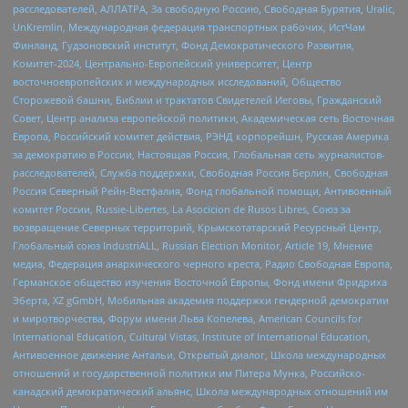
расследователей, АЛЛАТРА, За свободную Россию, Свободная Бурятия, Uralic,
UnKremlin, Международная федерация транспортных рабочих, ИстЧам
Финланд, Гудзоновский институт, Фонд Демократического Развития,
Комитет-2024, Центрально-Европейский университет, Центр
восточноевропейских и международных исследований, Общество
Сторожевой башни, Библии и трактатов Свидетелей Иеговы, Гражданский
Совет, Центр анализа европейской политики, Академическая сеть Восточная
Европа, Российский комитет действия, РЭНД корпорейшн, Русская Америка
за демократию в России, Настоящая Россия, Глобальная сеть журналистов-
расследователей, Служба поддержки, Свободная Россия Берлин, Свободная
Россия Северный Рейн-Вестфалия, Фонд глобальной помощи, Антивоенный
комитет России, Russie-Libertes, La Asocicion de Rusos Libres, Союз за
возвращение Северных территорий, Крымскотатарский Ресурсный Центр,
Глобальный союз IndustriALL, Russian Election Monitor, Article 19, Мнение
медиа, Федерация анархического черного креста, Радио Свободная Европа,
Германское общество изучения Восточной Европы, Фонд имени Фридриха
Эберта, XZ gGmbH, Мобильная академия поддержки гендерной демократии
и миротворчества, Форум имени Льва Копелева, American Councils for
International Education, Cultural Vistas, Institute of International Education,
Антивоенное движение Антальи, Открытый диалог, Школа международных
отношений и государственной политики им Питера Мунка, Российско-
канадский демократический альянс, Школа международных отношений им