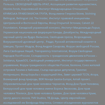
Польша, СВОБОДНЫЙ ИДЕЛЬ-УРАЛ, Ассоциация развития журналистики,
IStories fonds, Королевский Институт Международных Отношений,
КРИМСЬКА ПРАВОЗАХИСНА ГРУПА, Фонд имени Генриха Бёлля, Stichting
Bellingcat, Bellingcat Ltd, The Insider, Институт правовой инициативы
Центральной и Восточной Европы, Фонд Открытой Эстонии, Calvert 22
Foundation, Канадский украинский конгресс, Институт Макдональда-Лорье,
Украинская национальная федерация Канады, Декабристы, Международный
научный центр им Вудро Вильсона, Свободная пресса, Возрождение,
Всеукраинский духовный центр , Риддл, Русский антивоенный комитет в
Швеции, Проект Медуза, Фонд Андрея Сахарова, Форум свободной России,
Лига Свободных Наций, Transparеncy International, Форум Свободных
Народов ПостРоссии, Солидарность с гражданским движением в России –
Solidarus, КрымSOS, Свободный университет, Институт государственного
управления, Форум гражданского общества Россия, Беллона, Союз жителей
островов Тисима и Хабомаи, Съезд народных депутатов, Гринпис
Интернешнл, Фонд борьбы с коррупцией Инк, Завет церквей TCCN, Агора,
Всемирный фонд природы, BDR Novaja Gazeta-Europe, Алтай проект,
Образовательный дом прав человека Чернигов, Фонд Дом Прав Человека,
Белорусский дом прав человека имени Бориса Звозскова, Дом прав
человека Тбилиси, Дом прав человека Ереван, Дом прав человека Крым,
Центр дикого лосося, TVR Studios, ТВ Дождь, Центр европейских
исследований им Вилфрида Мартенса, Сетевое объединение журналистов