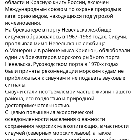
области и Красную книгу России, включен
Международным союзом по охране природы в
категорию видов, находящихся под угрозой
исчезновения.
На брекватере в порту Невельска лежбище
сивучей образовалось в 1967–1968 годах. Сивучи,
проплывая мимо Невельска на лежбища
о.Монерон и в районе мыса Крильон, облюбовали
один из брекватеров морского рыбного порта
Невельска. Руководством порта в 1970-х годах
были приняты рекомендации морским судам не
приближаться к сивучам и не подавать звуковые
сигналы.
Сивучи стали неотъемлемой частью жизни нашего
района, его гордостью и природной
достопримечательностью.
С целью повышения экологической
осведомленности населения о важности
сохранения морских млекопитающих, в частности
сивучей (северных морских львов), а также
привлечения внимания к проблемам их обитания