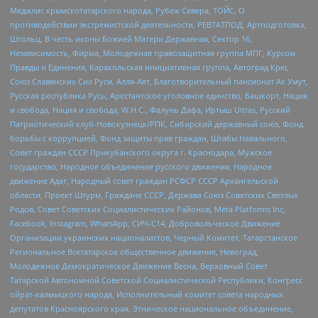
Меджлис крымскотатарского народа, Рубеж Севера, ТОЙС, О
противодействии экстремистской деятельности, РЕВТАТПОД, Артподготовка,
Штольц, В честь иконы Божией Матери Державная, Сектор 16,
Независимость, Фирма, Молодежная правозащитная группа МПГ, Курсом
Правды и Единения, Каракольская инициативная группа, Автоград Крю,
Союз Славянских Сил Руси, Алля-Аят, Благотворительный пансионат Ак Умут,
Русская республика Русь, Арестантское уголовное единство, Башкорт, Нация
и свобода, Нация и свобода, W.H.С., Фалунь Дафа, Иртыш Ultras, Русский
Патриотический клуб-Новокузнецк/РПК, Сибирский державный союз, Фонд
борьбы с коррупцией, Фонд защиты прав граждан, Штабы Навального,
Совет граждан СССР Прикубанского округа г. Краснодара, Мужское
государство, Народное объединение русского движения, Народное
движение Адат, Народный совет граждан РСФСР СССР Архангельской
области, Проект Штурм, Граждане СССР, Держава Союз Советских Светлых
Родов, Совет Советских Социалистических Районов, Meta Platforms Inc,
Facebook, Instagram, WhatsApp, СИЧ-С14, Добровольческое Движение
Организации украинских националистов, Черный Комитет, Татарстанское
Региональное Всетатарское общественное движение, Невоград,
Молодежное Демократическое Движение Весна, Верховный Совет
Татарской Автономной Советской Социалистической Республики, Конгресс
ойрат-калмыцкого народа, Исполнительный комитет совета народных
депутатов Красноярского края, Этническое национальное объединение,