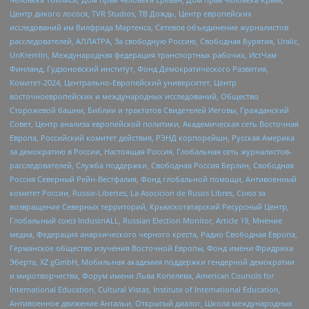
Центр дикого лосося, TVR Studios, ТВ Дождь, Центр европейских
исследований им Вилфрида Мартенса, Сетевое объединение журналистов
расследователей, АЛЛАТРА, За свободную Россию, Свободная Бурятия, Uralic,
UnKremlin, Международная федерация транспортных рабочих, ИстЧам
Финланд, Гудзоновский институт, Фонд Демократического Развития,
Комитет-2024, Центрально-Европейский университет, Центр
восточноевропейских и международных исследований, Общество
Сторожевой башни, Библии и трактатов Свидетелей Иеговы, Гражданский
Совет, Центр анализа европейской политики, Академическая сеть Восточная
Европа, Российский комитет действия, РЭНД корпорейшн, Русская Америка
за демократию в России, Настоящая Россия, Глобальная сеть журналистов-
расследователей, Служба поддержки, Свободная Россия Берлин, Свободная
Россия Северный Рейн-Вестфалия, Фонд глобальной помощи, Антивоенный
комитет России, Russie-Libertes, La Asocicion de Rusos Libres, Союз за
возвращение Северных территорий, Крымскотатарский Ресурсный Центр,
Глобальный союз IndustriALL, Russian Election Monitor, Article 19, Мнение
медиа, Федерация анархического черного креста, Радио Свободная Европа,
Германское общество изучения Восточной Европы, Фонд имени Фридриха
Эберта, XZ gGmbH, Мобильная академия поддержки гендерной демократии
и миротворчества, Форум имени Льва Копелева, American Councils for
International Education, Cultural Vistas, Institute of International Education,
Антивоенное движение Антальи, Открытый диалог, Школа международных