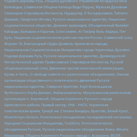
Родовой Державы Русь, Община Духовного Управления Асгардской Веси
Беловодья, Славянская Община Капища Веды Перуна, Мужская Духовная
Семинария Староверов-Инглингов, Нурджулар, К Богодержавию, Таблиги
Джамаат, Свидетели Иеговы, Русское национальное единство, Национал-
социалистическое общество, Джамаат мувахидов, Объединенный Вилайат
Кабарды, Балкарии и Карачая, Союз славян, Ат-Такфир Валь-Хиджра, Пит
Буль, Национал-социалистическая рабочая партия России, Славянский союз,
Формат-18, Благородный Орден Дьявола, Армия воли народа,
Национальная Социалистическая Инициатива города Череповца, Духовно-
Родовая Держава Русь, Русское национальное единство, Древнерусской
Инглистической церкви Православных Староверов-Инглингов, Русский
общенациональный союз, Движение против нелегальной иммиграции,
Кровь и Честь, О свободе совести и о религиозных объединениях, Омская
организация общественного политического движения Русское
национальное единство, Северное Братство, Клуб Болельщиков
Футбольного Клуба Динамо, Файзрахманисты, Мусульманская религиозная
организация п. Боровский, Община Коренного Русского народа
Щелковского района, Правый сектор, УНА - УНСО, Украинская
повстанческая армия, Тризуб им. Степана Бандеры, Братство, Белый Крест,
Misanthropic division, Религиозное объединение последователей инглиизма,
Народная Социальная Инициатива, TulaSkins, Этнополитическое
объединение Русские, Русское национальное объединение Атака, Мечеть
Мирмамеда, Община Коренного Русского народа г. Астрахани, ВОЛЯ,