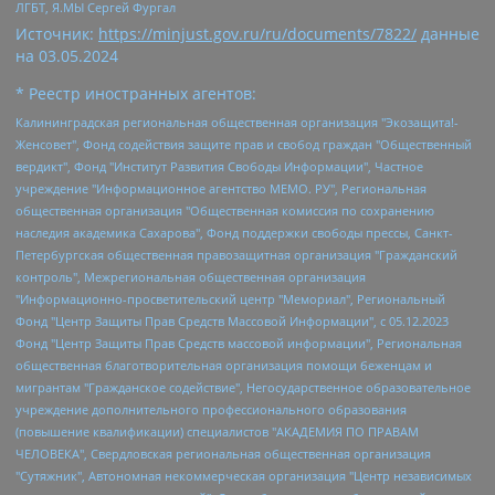
ЛГБТ, Я.МЫ Сергей Фургал
Источник:
https://minjust.gov.ru/ru/documents/7822/
данные
на
03.05.2024
* Реестр иностранных агентов:
Калининградская региональная общественная организация "Экозащита!-Женсовет", Фонд содействия защите прав и свобод граждан "Общественный вердикт", Фонд "Институт Развития Свободы Информации", Частное учреждение "Информационное агентство МЕМО. РУ", Региональная общественная организация "Общественная комиссия по сохранению наследия академика Сахарова", Фонд поддержки свободы прессы, Санкт-Петербургская общественная правозащитная организация "Гражданский контроль", Межрегиональная общественная организация "Информационно-просветительский центр "Мемориал", Региональный Фонд "Центр Защиты Прав Средств Массовой Информации", с 05.12.2023 Фонд "Центр Защиты Прав Средств массовой информации", Региональная общественная благотворительная организация помощи беженцам и мигрантам "Гражданское содействие", Негосударственное образовательное учреждение дополнительного профессионального образования (повышение квалификации) специалистов "АКАДЕМИЯ ПО ПРАВАМ ЧЕЛОВЕКА", Свердловская региональная общественная организация "Сутяжник", Автономная некоммерческая организация "Центр независимых социологических исследований", Союз общественных объединений "Российский исследовательский центр по правам человека", Региональное общественное учреждение научно-информационный центр "МЕМОРИАЛ", Некоммерческая организация "Фонд защиты гласности", Автономная некоммерческая организация "Институт прав человека", Городская общественная организация "Екатеринбургское общество "МЕМОРИАЛ", Городская общественная организация "Рязанское историко-просветительское и правозащитное общество "Мемориал" (Рязанский Мемориал), Челябинский региональный орган общественной самодеятельности – женское общественное объединение "Женщины Евразии", Челябинский региональный орган общественной самодеятельности "Уральская правозащитная группа", Фонд содействия защите здоровья и социальной справедливости имени Андрея Рылькова, Автономная Некоммерческая Организация "Аналитический Центр Юрия Левады", Автономная некоммерческая организация социальной поддержки населения "Проект Апрель", Региональная общественная организация помощи женщинам и детям, находящимся в кризисной ситуации "Информационно-методический центр "Анна", Фонд содействия развитию массовых коммуникаций и правовому просвещению "Так-так-Так", Фонд содействия устойчивому развитию "Серебряная тайга", Свердловский региональный общественный фонд социальных проектов "Новое время", "Idel.Реалии", Кавказ.Реалии, Крым.Реалии, Телеканал Настоящее Время, Татаро-башкирская служба Радио Свобода (Azatliq Radiosi), Радио Свободная Европа/Радио Свобода (PCE/PC), "Сибирь.Реалии", "Фактограф", Благотворительный фонд помощи осужденным и их семьям, Автономная некоммерческая организация "Институт глобализации и социальных движений", Фонд "В защиту прав заключенных", Частное учреждение "Центр поддержки и содействия развитию средств массовой информации", Пензенский региональный общественный благотворительный фонд "Гражданский союз", "Север.Реалии", Некоммерческая организация Фонд "Правовая инициатива", Общество с ограниченной ответственностью "Радио Свободная Европа/Радио Свобода", Чешское информационное агентство "MEDIUM-ORIENT", Красноярская региональная общественная организация "Мы против СПИДа", Камалягин Денис Николаевич, Маркелов Сергей Евгеньевич, Пономарев Лев Александрович, Савицкая Людмила Алексеевна, Автономная некоммерческая организация "Центр по работе с проблемой насилия "НАСИЛИЮ.НЕТ", Межрегиональный профессиональный союз работников здравоохранения "Альянс врачей", Юридическое лицо, зарегистрированное в Латвийской Республике, SIA "Medusa Project" (регистрационный номер 40103797863, дата регистрации 10.06.2014), Некоммерческая организация "Фонд по борьбе с коррупцией", Автономная некоммерческая организация "Институт права и публичной политики", Баданин Роман Сергеевич, Гликин Максим Александрович, Железнова Мария Михайловна, Лукьянова Юлия Сергеевна, Маетная Елизавета Витальевна, Маняхин Петр Борисович, Чуракова Ольга Владимировна, Ярош Юлия Петровна, Юридическое лицо "The Insider SIA", зарегистрированное в Риге, Латвийская Республика (дата регистрации 26.06.2015), являющееся администратором доменного имени интернет-издания "The Insider SIA", https://theins.ru, Постернак Алексей Евгеньевич, Рубин Михаил Аркадьевич, Анин Роман Александрович, Юридическое лицо Istories fonds, зарегистрированное в Латвийской Республике (регистрационный номер 50008295751, дата регистрации 24.02.2020), Великовский Дмитрий Александрович, Долинина Ирина Николаевна, Мароховская Алеся Алексеевна, Шлейнов Роман Юрьевич, Шмагун Олеся Валентиновна, Общество с ограниченной ответственностью "Альтаир 2021", Общество с ограниченной ответственностью "Вега 2021", Общество с ограниченной ответственностью "Главный редактор 2021", Общество с ограниченной ответственностью "Ромашки монолит", Важенков Артем Валерьевич, Ивановская областная общественная организация "Центр гендерных исследований", Гурман Юрий Альбертович, Медиапроект "ОВД-Инфо", Егоров Владимир Владимирович, Жилинский Владимир Александрович, Общество с ограниченной ответственностью "ЗП", Иванова София Юрьевна, Карезина Инна Павловна, Кильтау Екатерина Викторовна, Петров Алексей Викторович, Пискунов Сергей Евгеньевич, Смирнов Сергей Сергеевич, Тихонов Михаил Сергеевич, Общество с ограниченной ответственностью "ЖУРНАЛИСТ-ИНОСТРАННЫЙ АГЕНТ", Арапова Галина Юрьевна, Вольтская Татьяна Анатольевна, Американская компания "Mason G.E.S. Anonymous Foundation" (США), являющаяся владельцем интернет-издания https://mnews.world/, Компания "Stichting Bellingcat", зарегистрированная в Нидерландах (дата регистрации 11.07.2018), Захаров Андрей Вячеславович, Клепиковская Екатерина Дмитриевна, Общество с ограниченной ответственностью "МЕМО", Перл Роман Александрович, Симонов Евгений Алексеевич, Соловьева Елена Анатольевна, Сотников Даниил Владимирович, Сурначева Елизавета Дмитриевна, Автономная некоммерческая организация по защите прав человека и информированию населения "Якутия – Наше Мнение", Общество с ограниченной ответственностью "Москоу диджитал медиа", с 26.01.2023 Общество с ограниченной ответственностью "Чайка Белые сады", Ветошкина Валерия Валерьевна, Заговора Максим Александрович, Межрегиональное общественное движение "Российская ЛГБТ - сеть", Оленичев Максим Владимирович, Павлов Иван Юрьевич, Скворцова Елена Сергеевна, Общество с ограниченной ответственностью "Как бы инагент", Кочетков Игорь Викторович, Общество с ограниченной ответственностью "Честные выборы", Еланчик Олег Александрович, Общество с ограниченной ответственностью "Нобелевский призыв", Гималова Регина Эмилевна, Григорьев Андрей Валерьевич, Григорьева Алина Александровна, Ассоциация по содействию защите прав призывников, альтернативнослужащих и военнослужащих "Правозащитная группа "Гражданин.Армия.Право", Хисамова Регина Фаритовна, Автономная некоммерческая организация по реализации социально-правовых программ "Лилит", Дальневосточное общественное движение "Маяк", Санкт-Петербургская ЛГБТ-инициативная группа "Выход", Инициативная группа ЛГБТ+ "Реверс", Алексеев Андрей Викторович, Бекбулатова Таисия Львовна, Беляев Иван Михайлович, Владыкина Елена Сергеевна, Гельман Марат Александрович, Никульшина Вероника Юрьевна, Толоконникова Надежда Андреевна, Шендерович Виктор Анатольевич, Общество с ограниченной ответственностью "Данное сообщение", Общество с ограниченной ответственностью Издательский дом "Новая глава", Айнбиндер Александра Александровна, Московский комьюнити-центр для ЛГБТ+инициатив, Благотворительный фонд развития филантропии, Deutsche Welle (Германия, Kurt-Schumacher-Strasse 3, 53113 Bonn), Борзунова Мария Михайловна, Воробьев Виктор Викторович, Голубева Анна Львовна, Константинова Алла Михайловна, Малкова Ирина Владимировна, Мурадов Мурад Абдулгалимович, Осетинская Елизавета Николаевна, Понасенков Евгений Николаевич, Ганапольский Матвей Юрьевич, Киселев Евгений Алексеевич, Борухович Ирина Григорьевна, Дремин Иван Тимофеевич, Дубровский Дмитрий Викторович, Красноярская региональная общественная организация поддержки и развития альтернативных образовательных технологий и межкультурных коммуникаций "ИНТЕРРА", Маяковская Екатерина Алексеевна, Фейгин Марк Захарович, Филимонов Андрей Викторович, Дзугкоева Регина Николаевна, Доброхотов Роман Александрович, Дудь Юрий Александрович, Елкин Сергей Владимирович, Кругликов Кирилл Игоревич, Сабунаева Мария Леонидовна, Семенов Алексей Владимирович, Шаинян Карен Багратович, Шульман Екатерина Михайловна, Асафьев Артур Валерьевич, Вахштайн Виктор Семенович, Венедиктов Алексей Алексеевич, Лушникова Екатерина Евгеньевна, Волков Леонид Михайлович, Невзоров Александр Глебович, Пархоменко Сергей Борисович, Сироткин Ярослав Николаевич, Кара-Мурза Владимир Владимирович, Баранова Наталья Владимировна, Гозман Леонид Яковлевич, Кагарлицкий Борис Юльевич, Климарев Михаил Валерьевич, Милов Владимир Станиславович, Автономная некоммерческая организация Краснодарский центр современного искусства "Типография", Моргенштерн Алишер Тагирович, Соболь Любовь Эдуардовна, Общество с ограниченной ответственностью "ЛИЗА НОРМ", Каспаров Гарри Кимович, Ходорковский Михаил Борисович, Общество с ограниченной ответственностью "Апрельские тезисы", Данилович Ирина Брониславовна, Кашин Олег Владимирович, Петров Николай Владимирович, Пивоваров Алексей Владимирович, Соколов Михаил Владимирович, Цветкова Юлия Владимировна, Чичваркин Евгений Александрович, Комитет против пыток/Команда против пыток, Общество с ограниченной ответственностью "Первый научный", Общество с ограниченной ответственностью "Вертолет и ко", Белоцерковская Вероника Борисовна, Кац Максим Евгеньевич, Лазарева Татьяна Юрьевна, Шаведдинов Руслан Табризович, Яшин Илья Валерьевич, Общество с ограниченной ответственностью "Иноагент ААВ", Алешковский Дмитрий Петрович, Альбац Евгения Марковна, Быков Дмитрий Львович, Галямина Юлия Евгеньевна, Лойко Сергей Леонидович, Мартынов Кирилл Константинович, Медведев Сергей Александрович, Крашенинников Федор Геннадиевич, Гордеева Катерина Вл