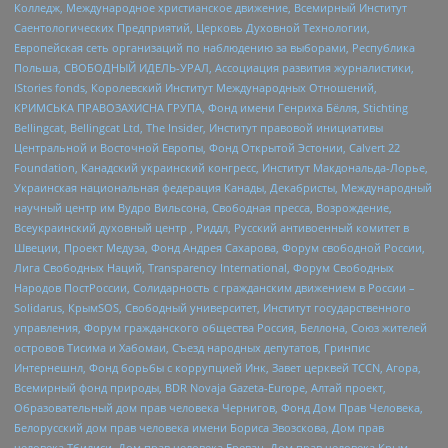
Колледж, Международное христианское движение, Всемирный Институт
Саентологических Предприятий, Церковь Духовной Технологии,
Европейская сеть организаций по наблюдению за выборами, Республика
Польша, СВОБОДНЫЙ ИДЕЛЬ-УРАЛ, Ассоциация развития журналистики,
IStories fonds, Королевский Институт Международных Отношений,
КРИМСЬКА ПРАВОЗАХИСНА ГРУПА, Фонд имени Генриха Бёлля, Stichting
Bellingcat, Bellingcat Ltd, The Insider, Институт правовой инициативы
Центральной и Восточной Европы, Фонд Открытой Эстонии, Calvert 22
Foundation, Канадский украинский конгресс, Институт Макдональда-Лорье,
Украинская национальная федерация Канады, Декабристы, Международный
научный центр им Вудро Вильсона, Свободная пресса, Возрождение,
Всеукраинский духовный центр , Риддл, Русский антивоенный комитет в
Швеции, Проект Медуза, Фонд Андрея Сахарова, Форум свободной России,
Лига Свободных Наций, Transparеncy International, Форум Свободных
Народов ПостРоссии, Солидарность с гражданским движением в России –
Solidarus, КрымSOS, Свободный университет, Институт государственного
управления, Форум гражданского общества Россия, Беллона, Союз жителей
островов Тисима и Хабомаи, Съезд народных депутатов, Гринпис
Интернешнл, Фонд борьбы с коррупцией Инк, Завет церквей TCCN, Агора,
Всемирный фонд природы, BDR Novaja Gazeta-Europe, Алтай проект,
Образовательный дом прав человека Чернигов, Фонд Дом Прав Человека,
Белорусский дом прав человека имени Бориса Звозскова, Дом прав
человека Тбилиси, Дом прав человека Ереван, Дом прав человека Крым,