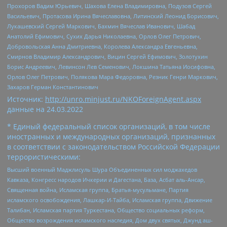
Прохоров Вадим Юрьевич, Шахова Елена Владимировна, Подузов Сергей
Васильевич, Протасова Ирина Вячеславовна, Литинский Леонид Борисович,
Лукашевский Сергей Маркович, Бахмин Вячеслав Иванович, Шабад
Анатолий Ефимович, Сухих Дарья Николаевна, Орлов Олег Петрович,
Добровольская Анна Дмитриевна, Королева Александра Евгеньевна,
Смирнов Владимир Александрович, Вицин Сергей Ефимович, Золотухин
Борис Андреевич, Левинсон Лев Семенович, Локшина Татьяна Иосифовна,
Орлов Олег Петрович, Полякова Мара Федоровна, Резник Генри Маркович,
Захаров Герман Константинович
Источник:
http://unro.minjust.ru/NKOForeignAgent.aspx
данные на
24.03.2022
* Единый федеральный список организаций, в том числе
иностранных и международных организаций, признанных
в соответствии с законодательством Российской Федерации
террористическими:
Высший военный Маджлисуль Шура Объединенных сил моджахедов
Кавказа, Конгресс народов Ичкерии и Дагестана, База, Асбат аль-Ансар,
Священная война, Исламская группа, Братья-мусульмане, Партия
исламского освобождения, Лашкар-И-Тайба, Исламская группа, Движение
Талибан, Исламская партия Туркестана, Общество социальных реформ,
Общество возрождения исламского наследия, Дом двух святых, Джунд аш-