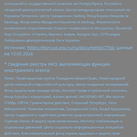
отношений и государственной политики им Питера Мунка, Российско-
канадский демократический альянс, Школа международных отношений им
Нормана Патерсона, Центр Гражданских Свобод, Фонд Бориса Немцова за
Свободу, Фонд имени Фридриха Науманна за свободу, Феминистское
антивоенное сопротивление, Комитет независимости Ингушетии, Прометей,
Stop Occupation of Karelia, Вернись живым, Фридом Хаус, СОТА медиа,
Либерально-демократическая Лига Украины
Источник:
https://minjust.gov.ru/ru/documents/7756/
данные
на
13.05.2024
* Сведения реестра НКО, выполняющих функции
иностранного агента:
Лилит, Правозащитная группа Гражданин.Армия.Право, Нижегородский
центр немецкой и европейской культуры, Центр гендерных исследований,
Фонд защиты прав граждан Штаб, Институт права и публичной политики,
Фонд борьбы с коррупцией, Альянс врачей, НАСИЛИЮ.НЕТ, Мы против
СПИДа, СВЕЧА, Гуманитарное действие, Открытый Петербург, Лига
Избирателей, Правовая инициатива, Гражданский Союз, Хасдей Ерушалаим,
Центр поддержки и содействия развитию средств массовой информации,
Горячая Линия, В защиту прав заключенных, Институт глобализации и
социальных движений, Центр социально-информационных инициатив
Действие, Благотворительный фонд охраны здоровья и защиты прав