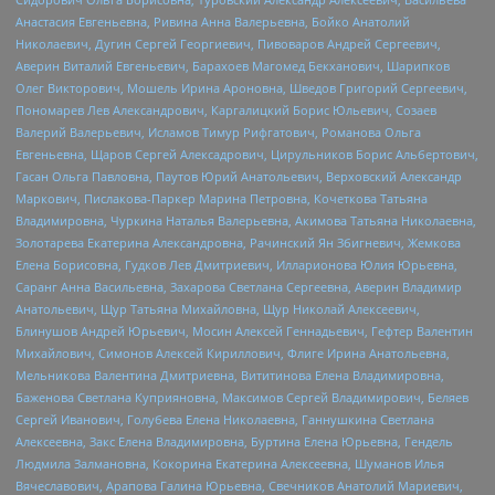
Анастасия Евгеньевна, Ривина Анна Валерьевна, Бойко Анатолий
Николаевич, Дугин Сергей Георгиевич, Пивоваров Андрей Сергеевич,
Аверин Виталий Евгеньевич, Барахоев Магомед Бекханович, Шарипков
Олег Викторович, Мошель Ирина Ароновна, Шведов Григорий Сергеевич,
Пономарев Лев Александрович, Каргалицкий Борис Юльевич, Созаев
Валерий Валерьевич, Исламов Тимур Рифгатович, Романова Ольга
Евгеньевна, Щаров Сергей Алексадрович, Цирульников Борис Альбертович,
Гасан Ольга Павловна, Паутов Юрий Анатольевич, Верховский Александр
Маркович, Пислакова-Паркер Марина Петровна, Кочеткова Татьяна
Владимировна, Чуркина Наталья Валерьевна, Акимова Татьяна Николаевна,
Золотарева Екатерина Александровна, Рачинский Ян Збигневич, Жемкова
Елена Борисовна, Гудков Лев Дмитриевич, Илларионова Юлия Юрьевна,
Саранг Анна Васильевна, Захарова Светлана Сергеевна, Аверин Владимир
Анатольевич, Щур Татьяна Михайловна, Щур Николай Алексеевич,
Блинушов Андрей Юрьевич, Мосин Алексей Геннадьевич, Гефтер Валентин
Михайлович, Симонов Алексей Кириллович, Флиге Ирина Анатольевна,
Мельникова Валентина Дмитриевна, Вититинова Елена Владимировна,
Баженова Светлана Куприяновна, Максимов Сергей Владимирович, Беляев
Сергей Иванович, Голубева Елена Николаевна, Ганнушкина Светлана
Алексеевна, Закс Елена Владимировна, Буртина Елена Юрьевна, Гендель
Людмила Залмановна, Кокорина Екатерина Алексеевна, Шуманов Илья
Вячеславович, Арапова Галина Юрьевна, Свечников Анатолий Мариевич,