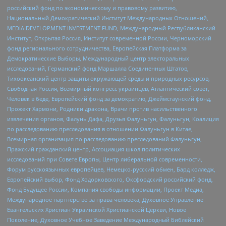
российский фонд по экономическому и правовому развитию,
Национальный Демократический Институт Международных Отношений,
MEDIA DEVELOPMENT INVESTMENT FUND, Международный Республиканский
Институт, Открытая Россия, Институт современной России, Черноморский
фонд регионального сотрудничества, Европейская Платформа за
Демократические Выборы, Международный центр электоральных
исследований, Германский фонд Маршалла Соединенных Штатов,
Тихоокеанский центр защиты окружающей среды и природных ресурсов,
Свободная Россия, Всемирный конгресс украинцев, Атлантический совет,
Человек в беде, Европейский фонд за демократию, Джеймстаунский фонд,
Прожект Хармони, Родники дракона, Врачи против насильственного
извлечения органов, Фалунь Дафа, Друзья Фалуньгун, Фалуньгун, Коалиция
по расследованию преследования в отношении Фалуньгун в Китае,
Всемирная организация по расследованию преследований Фалуньгун,
Пражский гражданский центр, Ассоциация школ политических
исследований при Совете Европы, Центр либеральной современности,
Форум русскоязычных европейцев, Немецко-русский обмен, Бард колледж,
Европейский выбор, Фонд Ходорковского, Оксфордский российский фонд,
Фонд Будущее России, Компания свободы информации, Проект Медиа,
Международное партнерство за права человека, Духовное Управление
Евангельских Христиан Украинской Христианской Церкви, Новое
Поколение, Духовное Учебное Заведение Международный Библейский