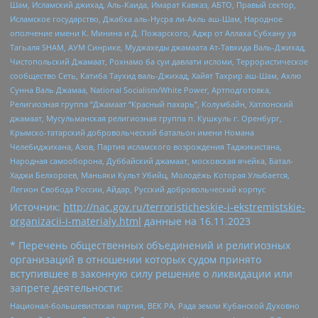
Шам, Исламский джихад, Аль-Каида, Имарат Кавказ, АБТО, Правый сектор,
Исламское государство, Джабха аль-Нусра ли-Ахль аш-Шам, Народное
ополчение имени К. Минина и Д. Пожарского, Аджр от Аллаха Субхану уа
Тагьаля SHAM, АУМ Синрике, Муджахеды джамаата Ат-Тавхида Валь-Джихад,
Чистопольский Джамаат, Рохнамо ба суи давлати исломи, Террористическое
сообщество Сеть, Катиба Таухид валь-Джихад, Хайят Тахрир аш-Шам, Ахлю
Сунна Валь Джамаа, National Socialism/White Power, Артподготовка,
Религиозная группа “Джамаат “Красный пахарь”, Колумбайн, Хатлонский
джамаат, Мусульманская религиозная группа п. Кушкуль г. Оренбург,
Крымско-татарский добровольческий батальон имени Номана
Челебиджихана, Азов, Партия исламского возрождения Таджикистана,
Народная самооборона, Дуббайский джамаат, московская ячейка, Батал-
Хаджи Белхороев, Маньяки Культ Убийц, Молодёжь Которая Улыбается,
Легион Свобода России, Айдар, Русский добровольческий корпус
Источник:
http://nac.gov.ru/terroristicheskie-i-ekstremistskie-
organizacii-i-materialy.html
данные на
16.11.2023
* Перечень общественных объединений и религиозных
организаций в отношении которых судом принято
вступившее в законную силу решение о ликвидации или
запрете деятельности:
Национал-большевистская партия, ВЕК РА, Рада земли Кубанской Духовно