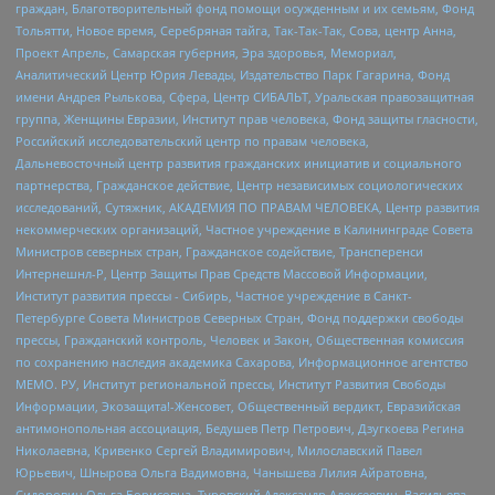
граждан, Благотворительный фонд помощи осужденным и их семьям, Фонд
Тольятти, Новое время, Серебряная тайга, Так-Так-Так, Сова, центр Анна,
Проект Апрель, Самарская губерния, Эра здоровья, Мемориал,
Аналитический Центр Юрия Левады, Издательство Парк Гагарина, Фонд
имени Андрея Рылькова, Сфера, Центр СИБАЛЬТ, Уральская правозащитная
группа, Женщины Евразии, Институт прав человека, Фонд защиты гласности,
Российский исследовательский центр по правам человека,
Дальневосточный центр развития гражданских инициатив и социального
партнерства, Гражданское действие, Центр независимых социологических
исследований, Сутяжник, АКАДЕМИЯ ПО ПРАВАМ ЧЕЛОВЕКА, Центр развития
некоммерческих организаций, Частное учреждение в Калининграде Совета
Министров северных стран, Гражданское содействие, Трансперенси
Интернешнл-Р, Центр Защиты Прав Средств Массовой Информации,
Институт развития прессы - Сибирь, Частное учреждение в Санкт-
Петербурге Совета Министров Северных Стран, Фонд поддержки свободы
прессы, Гражданский контроль, Человек и Закон, Общественная комиссия
по сохранению наследия академика Сахарова, Информационное агентство
МЕМО. РУ, Институт региональной прессы, Институт Развития Свободы
Информации, Экозащита!-Женсовет, Общественный вердикт, Евразийская
антимонопольная ассоциация, Бедушев Петр Петрович, Дзугкоева Регина
Николаевна, Кривенко Сергей Владимирович, Милославский Павел
Юрьевич, Шнырова Ольга Вадимовна, Чанышева Лилия Айратовна,
Сидорович Ольга Борисовна, Туровский Александр Алексеевич, Васильева