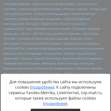
Для повышения удобства сайта мы используем
cookies (
подробнее
). К сайту подключены
сервисы Yandex.Metrika, LiveInternet, top.mail.ru,
Источник:
https://minjust.gov.ru/uploaded/files/reestr-
которые также используют файлы cookies
inostrannyih-agentov-22-03-2024.pdf
данные на
22.03.2024
(
подробнее
).