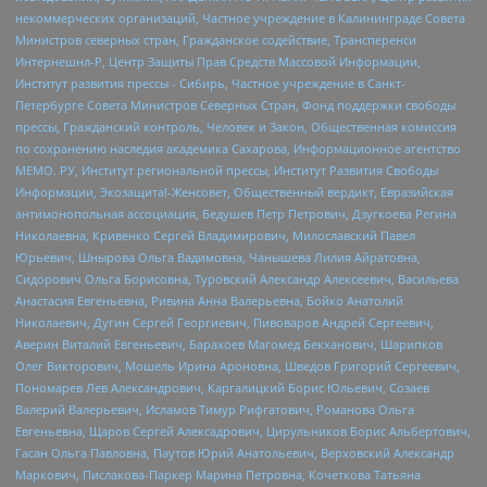
некоммерческих организаций, Частное учреждение в Калининграде Совета
Министров северных стран, Гражданское содействие, Трансперенси
Интернешнл-Р, Центр Защиты Прав Средств Массовой Информации,
Институт развития прессы - Сибирь, Частное учреждение в Санкт-
Петербурге Совета Министров Северных Стран, Фонд поддержки свободы
прессы, Гражданский контроль, Человек и Закон, Общественная комиссия
по сохранению наследия академика Сахарова, Информационное агентство
МЕМО. РУ, Институт региональной прессы, Институт Развития Свободы
Информации, Экозащита!-Женсовет, Общественный вердикт, Евразийская
антимонопольная ассоциация, Бедушев Петр Петрович, Дзугкоева Регина
Николаевна, Кривенко Сергей Владимирович, Милославский Павел
Юрьевич, Шнырова Ольга Вадимовна, Чанышева Лилия Айратовна,
Сидорович Ольга Борисовна, Туровский Александр Алексеевич, Васильева
Анастасия Евгеньевна, Ривина Анна Валерьевна, Бойко Анатолий
Николаевич, Дугин Сергей Георгиевич, Пивоваров Андрей Сергеевич,
Аверин Виталий Евгеньевич, Барахоев Магомед Бекханович, Шарипков
Олег Викторович, Мошель Ирина Ароновна, Шведов Григорий Сергеевич,
Пономарев Лев Александрович, Каргалицкий Борис Юльевич, Созаев
Валерий Валерьевич, Исламов Тимур Рифгатович, Романова Ольга
Евгеньевна, Щаров Сергей Алексадрович, Цирульников Борис Альбертович,
Гасан Ольга Павловна, Паутов Юрий Анатольевич, Верховский Александр
Маркович, Пислакова-Паркер Марина Петровна, Кочеткова Татьяна