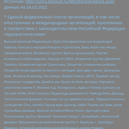
Источник:
http://unro.minjust.ru/NKOForeignAgent.aspx
данные на
24.03.2022
* Единый федеральный список организаций, в том числе
иностранных и международных организаций, признанных
в соответствии с законодательством Российской Федерации
террористическими:
Высший военный Маджлисуль Шура Объединенных сил моджахедов
Кавказа, Конгресс народов Ичкерии и Дагестана, База, Асбат аль-Ансар,
Священная война, Исламская группа, Братья-мусульмане, Партия
исламского освобождения, Лашкар-И-Тайба, Исламская группа, Движение
Талибан, Исламская партия Туркестана, Общество социальных реформ,
Общество возрождения исламского наследия, Дом двух святых, Джунд аш-
Шам, Исламский джихад, Аль-Каида, Имарат Кавказ, АБТО, Правый сектор,
Исламское государство, Джабха аль-Нусра ли-Ахль аш-Шам, Народное
ополчение имени К. Минина и Д. Пожарского, Аджр от Аллаха Субхану уа
Тагьаля SHAM, АУМ Синрике, Муджахеды джамаата Ат-Тавхида Валь-Джихад,
Чистопольский Джамаат, Рохнамо ба суи давлати исломи, Террористическое
сообщество Сеть, Катиба Таухид валь-Джихад, Хайят Тахрир аш-Шам, Ахлю
Сунна Валь Джамаа, National Socialism/White Power, Артподготовка,
Религиозная группа “Джамаат “Красный пахарь”, Колумбайн, Хатлонский
джамаат, Мусульманская религиозная группа п. Кушкуль г. Оренбург,
Крымско-татарский добровольческий батальон имени Номана