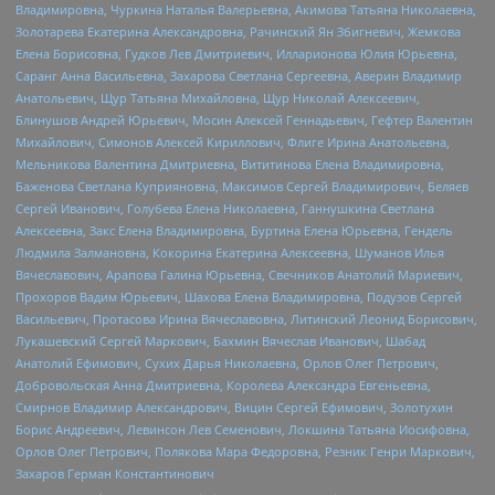
Владимировна, Чуркина Наталья Валерьевна, Акимова Татьяна Николаевна,
Золотарева Екатерина Александровна, Рачинский Ян Збигневич, Жемкова
Елена Борисовна, Гудков Лев Дмитриевич, Илларионова Юлия Юрьевна,
Саранг Анна Васильевна, Захарова Светлана Сергеевна, Аверин Владимир
Анатольевич, Щур Татьяна Михайловна, Щур Николай Алексеевич,
Блинушов Андрей Юрьевич, Мосин Алексей Геннадьевич, Гефтер Валентин
Михайлович, Симонов Алексей Кириллович, Флиге Ирина Анатольевна,
Мельникова Валентина Дмитриевна, Вититинова Елена Владимировна,
Баженова Светлана Куприяновна, Максимов Сергей Владимирович, Беляев
Сергей Иванович, Голубева Елена Николаевна, Ганнушкина Светлана
Алексеевна, Закс Елена Владимировна, Буртина Елена Юрьевна, Гендель
Людмила Залмановна, Кокорина Екатерина Алексеевна, Шуманов Илья
Вячеславович, Арапова Галина Юрьевна, Свечников Анатолий Мариевич,
Прохоров Вадим Юрьевич, Шахова Елена Владимировна, Подузов Сергей
Васильевич, Протасова Ирина Вячеславовна, Литинский Леонид Борисович,
Лукашевский Сергей Маркович, Бахмин Вячеслав Иванович, Шабад
Анатолий Ефимович, Сухих Дарья Николаевна, Орлов Олег Петрович,
Добровольская Анна Дмитриевна, Королева Александра Евгеньевна,
Смирнов Владимир Александрович, Вицин Сергей Ефимович, Золотухин
Борис Андреевич, Левинсон Лев Семенович, Локшина Татьяна Иосифовна,
Орлов Олег Петрович, Полякова Мара Федоровна, Резник Генри Маркович,
Захаров Герман Константинович