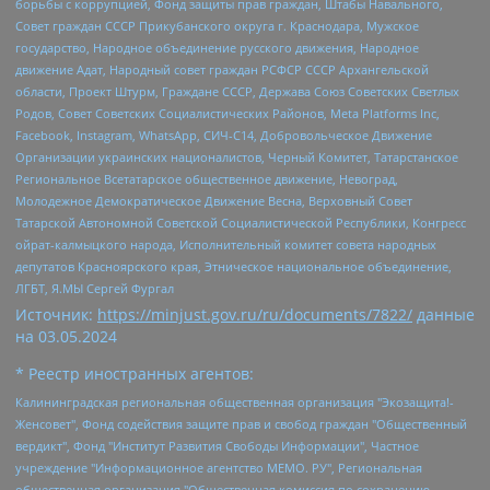
борьбы с коррупцией, Фонд защиты прав граждан, Штабы Навального,
Совет граждан СССР Прикубанского округа г. Краснодара, Мужское
государство, Народное объединение русского движения, Народное
движение Адат, Народный совет граждан РСФСР СССР Архангельской
области, Проект Штурм, Граждане СССР, Держава Союз Советских Светлых
Родов, Совет Советских Социалистических Районов, Meta Platforms Inc,
Facebook, Instagram, WhatsApp, СИЧ-С14, Добровольческое Движение
Организации украинских националистов, Черный Комитет, Татарстанское
Региональное Всетатарское общественное движение, Невоград,
Молодежное Демократическое Движение Весна, Верховный Совет
Татарской Автономной Советской Социалистической Республики, Конгресс
ойрат-калмыцкого народа, Исполнительный комитет совета народных
депутатов Красноярского края, Этническое национальное объединение,
ЛГБТ, Я.МЫ Сергей Фургал
Источник:
https://minjust.gov.ru/ru/documents/7822/
данные
на
03.05.2024
* Реестр иностранных агентов:
Калининградская региональная общественная организация "Экозащита!-Женсовет", Фонд содействия защите прав и свобод граждан "Общественный вердикт", Фонд "Институт Развития Свободы Информации", Частное учреждение "Информационное агентство МЕМО. РУ", Региональная общественная организация "Общественная комиссия по сохранению наследия академика Сахарова", Фонд поддержки свободы прессы, Санкт-Петербургская общественная правозащитная организация "Гражданский контроль", Межрегиональная общественная организация "Информационно-просветительский центр "Мемориал", Региональный Фонд "Центр Защиты Прав Средств Массовой Информации", с 05.12.2023 Фонд "Центр Защиты Прав Средств массовой информации", Региональная общественная благотворительная организация помощи беженцам и мигрантам "Гражданское содействие", Негосударственное образовательное учреждение дополнительного профессионального образования (повышение квалификации) специалистов "АКАДЕМИЯ ПО ПРАВАМ ЧЕЛОВЕКА", Свердловская региональная общественная организация "Сутяжник", Автономная некоммерческая организация "Центр независимых социологических исследований", Союз общественных объединений "Российский исследовательский центр по правам человека", Региональное общественное учреждение научно-информационный центр "МЕМОРИАЛ", Некоммерческая организация "Фонд защиты гласности", Автономная некоммерческая организация "Институт прав человека", Городская общественная организация "Екатеринбургское общество "МЕМОРИАЛ", Городская общественная организация "Рязанское историко-просветительское и правозащитное общество "Мемориал" (Рязанский Мемориал), Челябинский региональный орган общественной самодеятельности – женское общественное объединение "Женщины Евразии", Челябинский региональный орган общественной самодеятельности "Уральская правозащитная группа", Фонд содействия защите здоровья и социальной справедливости имени Андрея Рылькова, Автономная Некоммерческая Организация "Аналитический Центр Юрия Левады", Автономная некоммерческая организация социальной поддержки населения "Проект Апрель", Региональная общественная организация помощи женщинам и детям, находящимся в кризисной ситуации "Информационно-методический центр "Анна", Фонд содействия развитию массовых коммуникаций и правовому просвещению "Так-так-Так", Фонд содействия устойчивому развитию "Серебряная тайга", Свердловский региональный общественный фонд социальных проектов "Новое время", "Idel.Реалии", Кавказ.Реалии, Крым.Реалии, Телеканал Настоящее Время, Татаро-башкирская служба Радио Свобода (Azatliq Radiosi), Радио Свободная Европа/Радио Свобода (PCE/PC), "Сибирь.Реалии", "Фактограф", Благотворительный фонд помощи осужденным и их семьям, Автономная некоммерческая организация "Институт глобализации и социальных движений", Фонд "В защиту прав заключенных", Частное учреждение "Центр поддержки и содействия развитию средств массовой информации", Пензенский региональный общественный благотворительный фонд "Гражданский союз", "Север.Реалии", Некоммерческая организация Фонд "Правовая инициатива", Общество с ограниченной ответственностью "Радио Свободная Европа/Радио Свобода", Чешское информационное агентство "MEDIUM-ORIENT", Красноярская региональная общественная организация "Мы против СПИДа", Камалягин Денис Николаевич, Маркелов Сергей Евгеньевич, Пономарев Лев Александрович, Савицкая Людмила Алексеевна, Автономная некоммерческая организация "Центр по работе с проблемой насилия "НАСИЛИЮ.НЕТ", Межрегиональный профессиональный союз работников здравоохранения "Альянс врачей", Юридическое лицо, зарегистрированное в Латвийской Республике, SIA "Medusa Project" (регистрационный номер 40103797863, дата регистрации 10.06.2014), Некоммерческая организация "Фонд по борьбе с коррупцией", Автономная некоммерческая организация "Институт права и публичной политики", Баданин Роман Сергеевич, Гликин Максим Александрович, Железнова Мария Михайловна, Лукьянова Юлия Сергеевна, Маетная Елизавета Витальевна, Маняхин Петр Борисович, Чуракова Ольга Владимировна, Ярош Юлия Петровна, Юридическое лицо "The Insider SIA", зарегистрированное в Риге, Латвийская Республика (дата регистрации 26.06.2015), являющееся администратором доменного имени интернет-издания "The Insider SIA", https://theins.ru, Постернак Алексей Евгеньевич, Рубин Михаил Аркадьевич, Анин Роман Александрович, Юридическое лицо Istories fonds, зарегистрированное в Латвийской Республике (регистрационный номер 50008295751, дата регистрации 24.02.2020), Великовский Дмитрий Александрович, Долинина Ирина Николаевна, Мароховская Алеся Алексеевна, Шлейнов Роман Юрьевич, Шмагун Олеся Валентиновна, Общество с ограниченной ответственностью "Альтаир 2021", Общество с ограниченной ответственностью "Вега 2021", Общество с ограниченной ответственностью "Главный редактор 2021", Общество с ограниченной ответственностью "Ромашки монолит", Важенков Артем Валерьевич, Ивановская областная общественная организация "Центр гендерных исследований", Гурман Юрий Альбертович, Медиапроект "ОВД-Инфо", Егоров Владимир Владимирович, Жилинский Владимир Александрович, Общество с ограниченной ответственностью "ЗП", Иванова София Юрьевна, Карезина Инна Павловна, Кильтау Екатерина Викторовна, Петров Алексей Викторович, Пискунов Сергей Евгеньевич, Смирнов Сергей Сергеевич, Тихонов Михаил Сергеевич, Общество с ограниченной ответственностью "ЖУРНАЛИСТ-ИНОСТРАННЫЙ АГЕНТ", Арапова Галина Юрьевна, Вольтская Татьяна Анатольевна, Американская компания "Mason G.E.S. Anonymous Foundation" (США), являющаяся владельцем интернет-издания https://mnews.world/, Компания "Stichting Bellingcat", зарегистрированная в Нидерландах (дата регистрации 11.07.2018), Захаров Андрей Вячеславович, Клепиковская Екатерина Дмитриевна, Общество с ограниченной ответственностью "МЕМО", Перл Роман Александрович, Симонов Евгений Алексеевич, Соловьева Елена Анатольевна, Сотников Даниил Владимирович, Сурначева Елизавета Дмитриевна, Автономная некоммерческая организация по защите прав человека и информированию населения "Якутия – Наше Мнение", Общество с ограниченной ответственностью "Москоу диджитал медиа", с 26.01.2023 Общество с ограниченной ответственностью "Чайка Белые сады", Ветошкина Валерия Валерьевна, Заговора Максим Александрович, Межрегиональное общественное движение "Российская ЛГБТ - сеть", Оленичев Максим Владимирович, Павлов Иван Юрьевич, Скворцова Елена Сергеевна, Общество с ограниченной ответственностью "Как бы инагент", Кочетков Игорь Викторович, Общество с ограниченной ответственностью "Честные выборы", Еланчик Олег Александрович, Общество с ограниченной ответственностью "Нобелевский призыв", Гималова Регина Эмилевна, Григорьев Андрей Валерьевич, Григорьева Алина Александровна, Ассоциация по содействию защите прав призывников, альтернативнослужащих и военнослужащих "Правозащитная группа "Гражданин.Армия.Право", Хисамова Регина Фаритовна, Автономная некоммерческая организация по реализации социально-правовых программ "Лилит", Дальневосточное общественное движение "Маяк", Санкт-Петербургская ЛГБТ-инициативная группа "Выход", Инициативная группа ЛГБТ+ "Реверс", Алексеев Андрей Викторович, Бекбулатова Таисия Львовна, Беляев Иван Михайлович, Владыкина Елена Сергеевна, Гельман Марат Александрович, Никульшина Вероника Юрьевна, Толоконникова Надежда Андреевна, Шендерович Виктор Анатольевич, Общество с ограниченной ответственностью "Данное сообщение", Общество с ограниченной ответственностью Издательский дом "Новая глава", Айнбиндер Александра Александровна, Московский комьюнити-центр для ЛГБТ+инициатив, Благотворительный фонд развития филантропии, Deutsche Welle (Германия, Kurt-Schumacher-Strasse 3, 53113 Bonn), Борзунова Мария Михайловна, Воробьев Виктор Викторович, Голубева Анна Львовна, Константинова Алла Михайловна, Малкова Ирина Владимировна, Мурадов Мурад Абдулгалимович, Осетинская Елизавета Николаевна, Понасенков Евгений Николаевич, Ганапольский Матвей Юрьевич, Киселев Евгений Алексеевич, Борухович Ирина Григорьевна, Дремин Иван Тимофеевич, Дубровский Дмитрий Викторович, Красноярская региональная общественная организация поддержки и развития альтернативных образовательных технологий и межкультурных коммуникаций "ИНТЕРРА", Маяковская Екатерина Алексеевна, Фейгин Марк Захарович, Филимонов Андрей Викторович, Дзугкоева Регина Николаевна, Доброхотов Роман Александрович, Дудь Юрий Александрович, Елкин Сергей Владимирович, Кругликов Кирилл Игоревич, Сабунаева Мария Леонидовна, Семенов Алексей Владимирович, Шаинян Карен Багратович, Шульман Екатерина Михайловна, Асафьев Артур Валерьевич, Вахштайн Виктор Семенович, Венедиктов Алексей Алексеевич, Лушникова Екатерина Евгеньевна, Волков Леонид Михайлович, Невзоров Александр Глебович, Пархоменко Сергей Борисович, Сироткин Ярослав Николаевич, Кара-Мурза Владимир Владимирович, Баранова Наталья Владимировна, Гозман Леонид Яковлевич, Кагарлицкий Борис Юльевич, Климарев Михаил Валерьевич, Милов Владимир Станиславович, Автономная некоммерческая организация Краснодарский центр современного искусства "Типография", Моргенштерн Алишер Тагирович, Соболь Любовь Эдуардовна, Общество с ограниченной ответственностью "ЛИЗА НОРМ", Каспаров Гарри Кимович, Ходорковский Михаил Борисович, Общество с ограниченной ответственностью "Апрельские тезисы", Данилович Ирина Брониславовна, Кашин Олег Владимирович, Петров Николай Владимирович, Пивоваров Алексей Владимирович, Соколов Михаил Владимирович, Цветкова Юлия Владимировна, Чичваркин Евгений Александрович, Комитет против пыток/Команда против пыток, Общество с ограниченной ответственностью "Первый научный", Общество с ограниченной ответственностью "Вертолет и ко", Белоцерковская Вероника Борисовна, Кац Максим Евгеньевич, Лазарева Татьяна Юрьевна, Шаведдинов Руслан Табризович, Яшин Илья Валерьевич, Общество с ограниченной ответственностью "Иноагент ААВ", Алешковский Дмитрий Петрович, Альбац Евгения Марковна, Быков Дмитрий Львович, Галямина Юлия Евгеньевна, Лойко Сергей Леонидович, Мартынов Кирилл Константинович, Медведев Сергей Александрович, Крашенинников Федор Геннадиевич, Гордеева Катерина Вл