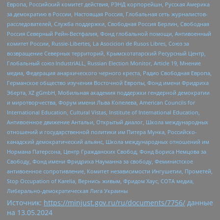
Европа, Российский комитет действия, РЭНД корпорейшн, Русская Америка
за демократию в России, Настоящая Россия, Глобальная сеть журналистов-
расследователей, Служба поддержки, Свободная Россия Берлин, Свободная
Россия Северный Рейн-Вестфалия, Фонд глобальной помощи, Антивоенный
комитет России, Russie-Libertes, La Asocicion de Rusos Libres, Союз за
возвращение Северных территорий, Крымскотатарский Ресурсный Центр,
Глобальный союз IndustriALL, Russian Election Monitor, Article 19, Мнение
медиа, Федерация анархического черного креста, Радио Свободная Европа,
Германское общество изучения Восточной Европы, Фонд имени Фридриха
Эберта, XZ gGmbH, Мобильная академия поддержки гендерной демократии
и миротворчества, Форум имени Льва Копелева, American Councils for
International Education, Cultural Vistas, Institute of International Education,
Антивоенное движение Антальи, Открытый диалог, Школа международных
отношений и государственной политики им Питера Мунка, Российско-
канадский демократический альянс, Школа международных отношений им
Нормана Патерсона, Центр Гражданских Свобод, Фонд Бориса Немцова за
Свободу, Фонд имени Фридриха Науманна за свободу, Феминистское
антивоенное сопротивление, Комитет независимости Ингушетии, Прометей,
Stop Occupation of Karelia, Вернись живым, Фридом Хаус, СОТА медиа,
Либерально-демократическая Лига Украины
Источник:
https://minjust.gov.ru/ru/documents/7756/
данные
на
13.05.2024