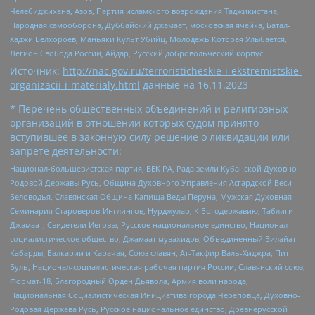
Челебиджихана, Азов, Партия исламского возрождения Таджикистана,
Народная самооборона, Дуббайский джамаат, московская ячейка, Батал-
Хаджи Белхороев, Маньяки Культ Убийц, Молодёжь Которая Улыбается,
Легион Свобода России, Айдар, Русский добровольческий корпус
Источник:
http://nac.gov.ru/terroristicheskie-i-ekstremistskie-
organizacii-i-materialy.html
данные на
16.11.2023
* Перечень общественных объединений и религиозных
организаций в отношении которых судом принято
вступившее в законную силу решение о ликвидации или
запрете деятельности:
Национал-большевистская партия, ВЕК РА, Рада земли Кубанской Духовно
Родовой Державы Русь, Община Духовного Управления Асгардской Веси
Беловодья, Славянская Община Капища Веды Перуна, Мужская Духовная
Семинария Староверов-Инглингов, Нурджулар, К Богодержавию, Таблиги
Джамаат, Свидетели Иеговы, Русское национальное единство, Национал-
социалистическое общество, Джамаат мувахидов, Объединенный Вилайат
Кабарды, Балкарии и Карачая, Союз славян, Ат-Такфир Валь-Хиджра, Пит
Буль, Национал-социалистическая рабочая партия России, Славянский союз,
Формат-18, Благородный Орден Дьявола, Армия воли народа,
Национальная Социалистическая Инициатива города Череповца, Духовно-
Родовая Держава Русь, Русское национальное единство, Древнерусской