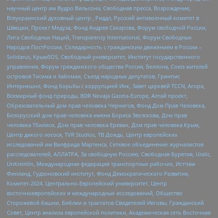
научный центр им Вудро Вильсона, Свободная пресса, Возрождение,
Всеукраинский духовный центр , Риддл, Русский антивоенный комитет в
Швеции, Проект Медуза, Фонд Андрея Сахарова, Форум свободной России,
Лига Свободных Наций, Transparеncy International, Форум Свободных
Народов ПостРоссии, Солидарность с гражданским движением в России –
Solidarus, КрымSOS, Свободный университет, Институт государственного
управления, Форум гражданского общества Россия, Беллона, Союз жителей
островов Тисима и Хабомаи, Съезд народных депутатов, Гринпис
Интернешнл, Фонд борьбы с коррупцией Инк, Завет церквей TCCN, Агора,
Всемирный фонд природы, BDR Novaja Gazeta-Europe, Алтай проект,
Образовательный дом прав человека Чернигов, Фонд Дом Прав Человека,
Белорусский дом прав человека имени Бориса Звозскова, Дом прав
человека Тбилиси, Дом прав человека Ереван, Дом прав человека Крым,
Центр дикого лосося, TVR Studios, ТВ Дождь, Центр европейских
исследований им Вилфрида Мартенса, Сетевое объединение журналистов
расследователей, АЛЛАТРА, За свободную Россию, Свободная Бурятия, Uralic,
UnKremlin, Международная федерация транспортных рабочих, ИстЧам
Финланд, Гудзоновский институт, Фонд Демократического Развития,
Комитет-2024, Центрально-Европейский университет, Центр
восточноевропейских и международных исследований, Общество
Сторожевой башни, Библии и трактатов Свидетелей Иеговы, Гражданский
Совет, Центр анализа европейской политики, Академическая сеть Восточная