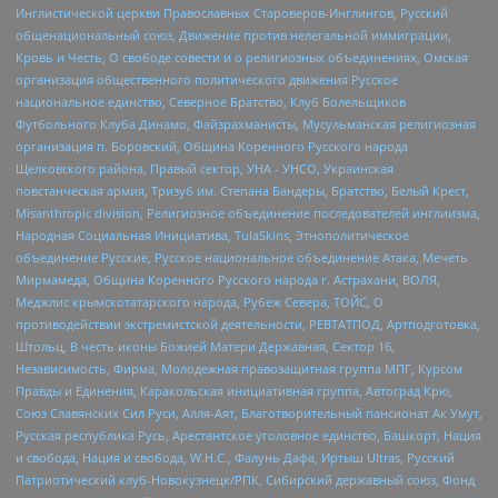
Инглистической церкви Православных Староверов-Инглингов, Русский
общенациональный союз, Движение против нелегальной иммиграции,
Кровь и Честь, О свободе совести и о религиозных объединениях, Омская
организация общественного политического движения Русское
национальное единство, Северное Братство, Клуб Болельщиков
Футбольного Клуба Динамо, Файзрахманисты, Мусульманская религиозная
организация п. Боровский, Община Коренного Русского народа
Щелковского района, Правый сектор, УНА - УНСО, Украинская
повстанческая армия, Тризуб им. Степана Бандеры, Братство, Белый Крест,
Misanthropic division, Религиозное объединение последователей инглиизма,
Народная Социальная Инициатива, TulaSkins, Этнополитическое
объединение Русские, Русское национальное объединение Атака, Мечеть
Мирмамеда, Община Коренного Русского народа г. Астрахани, ВОЛЯ,
Меджлис крымскотатарского народа, Рубеж Севера, ТОЙС, О
противодействии экстремистской деятельности, РЕВТАТПОД, Артподготовка,
Штольц, В честь иконы Божией Матери Державная, Сектор 16,
Независимость, Фирма, Молодежная правозащитная группа МПГ, Курсом
Правды и Единения, Каракольская инициативная группа, Автоград Крю,
Союз Славянских Сил Руси, Алля-Аят, Благотворительный пансионат Ак Умут,
Русская республика Русь, Арестантское уголовное единство, Башкорт, Нация
и свобода, Нация и свобода, W.H.С., Фалунь Дафа, Иртыш Ultras, Русский
Патриотический клуб-Новокузнецк/РПК, Сибирский державный союз, Фонд