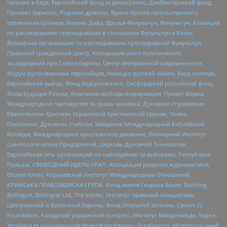
Человек в беде, Европейский фонд за демократию, Джеймстаунский фонд,
Прожект Хармони, Родники дракона, Врачи против насильственного
извлечения органов, Фалунь Дафа, Друзья Фалуньгун, Фалуньгун, Коалиция
по расследованию преследования в отношении Фалуньгун в Китае,
Всемирная организация по расследованию преследований Фалуньгун,
Пражский гражданский центр, Ассоциация школ политических
исследований при Совете Европы, Центр либеральной современности,
Форум русскоязычных европейцев, Немецко-русский обмен, Бард колледж,
Европейский выбор, Фонд Ходорковского, Оксфордский российский фонд,
Фонд Будущее России, Компания свободы информации, Проект Медиа,
Международное партнерство за права человека, Духовное Управление
Евангельских Христиан Украинской Христианской Церкви, Новое
Поколение, Духовное Учебное Заведение Международный Библейский
Колледж, Международное христианское движение, Всемирный Институт
Саентологических Предприятий, Церковь Духовной Технологии,
Европейская сеть организаций по наблюдению за выборами, Республика
Польша, СВОБОДНЫЙ ИДЕЛЬ-УРАЛ, Ассоциация развития журналистики,
IStories fonds, Королевский Институт Международных Отношений,
КРИМСЬКА ПРАВОЗАХИСНА ГРУПА, Фонд имени Генриха Бёлля, Stichting
Bellingcat, Bellingcat Ltd, The Insider, Институт правовой инициативы
Центральной и Восточной Европы, Фонд Открытой Эстонии, Calvert 22
Foundation, Канадский украинский конгресс, Институт Макдональда-Лорье,
Украинская национальная федерация Канады, Декабристы, Международный