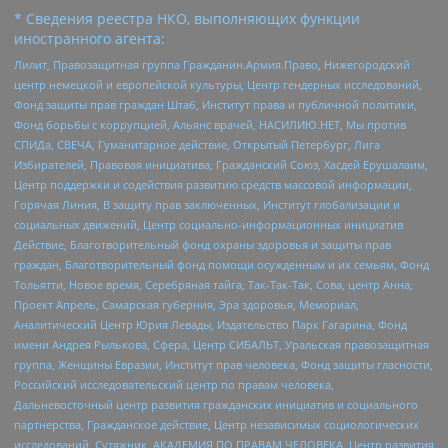
* Сведения реестра НКО, выполняющих функции
иностранного агента:
Лилит, Правозащитная группа Гражданин.Армия.Право, Нижегородский
центр немецкой и европейской культуры, Центр гендерных исследований,
Фонд защиты прав граждан Штаб, Институт права и публичной политики,
Фонд борьбы с коррупцией, Альянс врачей, НАСИЛИЮ.НЕТ, Мы против
СПИДа, СВЕЧА, Гуманитарное действие, Открытый Петербург, Лига
Избирателей, Правовая инициатива, Гражданский Союз, Хасдей Ерушалаим,
Центр поддержки и содействия развитию средств массовой информации,
Горячая Линия, В защиту прав заключенных, Институт глобализации и
социальных движений, Центр социально-информационных инициатив
Действие, Благотворительный фонд охраны здоровья и защиты прав
граждан, Благотворительный фонд помощи осужденным и их семьям, Фонд
Тольятти, Новое время, Серебряная тайга, Так-Так-Так, Сова, центр Анна,
Проект Апрель, Самарская губерния, Эра здоровья, Мемориал,
Аналитический Центр Юрия Левады, Издательство Парк Гагарина, Фонд
имени Андрея Рылькова, Сфера, Центр СИБАЛЬТ, Уральская правозащитная
группа, Женщины Евразии, Институт прав человека, Фонд защиты гласности,
Российский исследовательский центр по правам человека,
Дальневосточный центр развития гражданских инициатив и социального
партнерства, Гражданское действие, Центр независимых социологических
исследований, Сутяжник, АКАДЕМИЯ ПО ПРАВАМ ЧЕЛОВЕКА, Центр развития