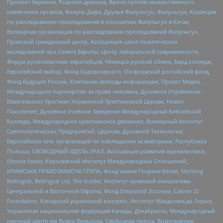
Прожект Хармони, Родники дракона, Врачи против насильственного
извлечения органов, Фалунь Дафа, Друзья Фалуньгун, Фалуньгун, Коалиция
по расследованию преследования в отношении Фалуньгун в Китае,
Всемирная организация по расследованию преследований Фалуньгун,
Пражский гражданский центр, Ассоциация школ политических
исследований при Совете Европы, Центр либеральной современности,
Форум русскоязычных европейцев, Немецко-русский обмен, Бард колледж,
Европейский выбор, Фонд Ходорковского, Оксфордский российский фонд,
Фонд Будущее России, Компания свободы информации, Проект Медиа,
Международное партнерство за права человека, Духовное Управление
Евангельских Христиан Украинской Христианской Церкви, Новое
Поколение, Духовное Учебное Заведение Международный Библейский
Колледж, Международное христианское движение, Всемирный Институт
Саентологических Предприятий, Церковь Духовной Технологии,
Европейская сеть организаций по наблюдению за выборами, Республика
Польша, СВОБОДНЫЙ ИДЕЛЬ-УРАЛ, Ассоциация развития журналистики,
IStories fonds, Королевский Институт Международных Отношений,
КРИМСЬКА ПРАВОЗАХИСНА ГРУПА, Фонд имени Генриха Бёлля, Stichting
Bellingcat, Bellingcat Ltd, The Insider, Институт правовой инициативы
Центральной и Восточной Европы, Фонд Открытой Эстонии, Calvert 22
Foundation, Канадский украинский конгресс, Институт Макдональда-Лорье,
Украинская национальная федерация Канады, Декабристы, Международный
научный центр им Вудро Вильсона, Свободная пресса, Возрождение,