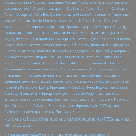
за демократию в России, Настоящая Россия, Глобальная сеть журналистов-
расследователей, Служба поддержки, Свободная Россия Берлин, Свободная
Россия Северный Рейн-Вестфалия, Фонд глобальной помощи, Антивоенный
комитет России, Russie-Libertes, La Asocicion de Rusos Libres, Союз за
возвращение Северных территорий, Крымскотатарский Ресурсный Центр,
Глобальный союз IndustriALL, Russian Election Monitor, Article 19, Мнение
медиа, Федерация анархического черного креста, Радио Свободная Европа,
Германское общество изучения Восточной Европы, Фонд имени Фридриха
Эберта, XZ gGmbH, Мобильная академия поддержки гендерной демократии
и миротворчества, Форум имени Льва Копелева, American Councils for
International Education, Cultural Vistas, Institute of International Education,
Антивоенное движение Антальи, Открытый диалог, Школа международных
отношений и государственной политики им Питера Мунка, Российско-
канадский демократический альянс, Школа международных отношений им
Нормана Патерсона, Центр Гражданских Свобод, Фонд Бориса Немцова за
Свободу, Фонд имени Фридриха Науманна за свободу, Феминистское
антивоенное сопротивление, Комитет независимости Ингушетии, Прометей,
Stop Occupation of Karelia, Вернись живым, Фридом Хаус, СОТА медиа,
Либерально-демократическая Лига Украины
Источник:
https://minjust.gov.ru/ru/documents/7756/
данные
на
13.05.2024
* Сведения реестра НКО, выполняющих функции