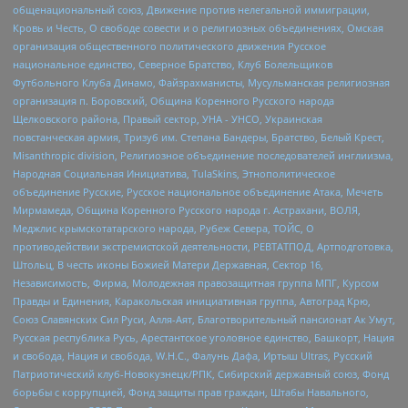
общенациональный союз, Движение против нелегальной иммиграции,
Кровь и Честь, О свободе совести и о религиозных объединениях, Омская
организация общественного политического движения Русское
национальное единство, Северное Братство, Клуб Болельщиков
Футбольного Клуба Динамо, Файзрахманисты, Мусульманская религиозная
организация п. Боровский, Община Коренного Русского народа
Щелковского района, Правый сектор, УНА - УНСО, Украинская
повстанческая армия, Тризуб им. Степана Бандеры, Братство, Белый Крест,
Misanthropic division, Религиозное объединение последователей инглиизма,
Народная Социальная Инициатива, TulaSkins, Этнополитическое
объединение Русские, Русское национальное объединение Атака, Мечеть
Мирмамеда, Община Коренного Русского народа г. Астрахани, ВОЛЯ,
Меджлис крымскотатарского народа, Рубеж Севера, ТОЙС, О
противодействии экстремистской деятельности, РЕВТАТПОД, Артподготовка,
Штольц, В честь иконы Божией Матери Державная, Сектор 16,
Независимость, Фирма, Молодежная правозащитная группа МПГ, Курсом
Правды и Единения, Каракольская инициативная группа, Автоград Крю,
Союз Славянских Сил Руси, Алля-Аят, Благотворительный пансионат Ак Умут,
Русская республика Русь, Арестантское уголовное единство, Башкорт, Нация
и свобода, Нация и свобода, W.H.С., Фалунь Дафа, Иртыш Ultras, Русский
Патриотический клуб-Новокузнецк/РПК, Сибирский державный союз, Фонд
борьбы с коррупцией, Фонд защиты прав граждан, Штабы Навального,