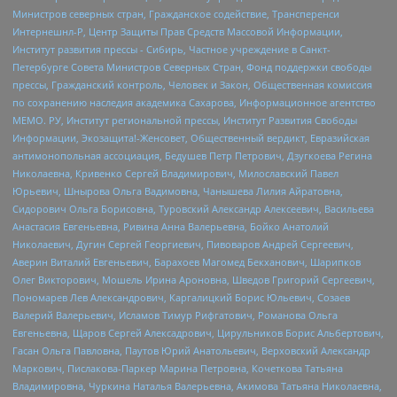
Министров северных стран, Гражданское содействие, Трансперенси
Интернешнл-Р, Центр Защиты Прав Средств Массовой Информации,
Институт развития прессы - Сибирь, Частное учреждение в Санкт-
Петербурге Совета Министров Северных Стран, Фонд поддержки свободы
прессы, Гражданский контроль, Человек и Закон, Общественная комиссия
по сохранению наследия академика Сахарова, Информационное агентство
МЕМО. РУ, Институт региональной прессы, Институт Развития Свободы
Информации, Экозащита!-Женсовет, Общественный вердикт, Евразийская
антимонопольная ассоциация, Бедушев Петр Петрович, Дзугкоева Регина
Николаевна, Кривенко Сергей Владимирович, Милославский Павел
Юрьевич, Шнырова Ольга Вадимовна, Чанышева Лилия Айратовна,
Сидорович Ольга Борисовна, Туровский Александр Алексеевич, Васильева
Анастасия Евгеньевна, Ривина Анна Валерьевна, Бойко Анатолий
Николаевич, Дугин Сергей Георгиевич, Пивоваров Андрей Сергеевич,
Аверин Виталий Евгеньевич, Барахоев Магомед Бекханович, Шарипков
Олег Викторович, Мошель Ирина Ароновна, Шведов Григорий Сергеевич,
Пономарев Лев Александрович, Каргалицкий Борис Юльевич, Созаев
Валерий Валерьевич, Исламов Тимур Рифгатович, Романова Ольга
Евгеньевна, Щаров Сергей Алексадрович, Цирульников Борис Альбертович,
Гасан Ольга Павловна, Паутов Юрий Анатольевич, Верховский Александр
Маркович, Пислакова-Паркер Марина Петровна, Кочеткова Татьяна
Владимировна, Чуркина Наталья Валерьевна, Акимова Татьяна Николаевна,