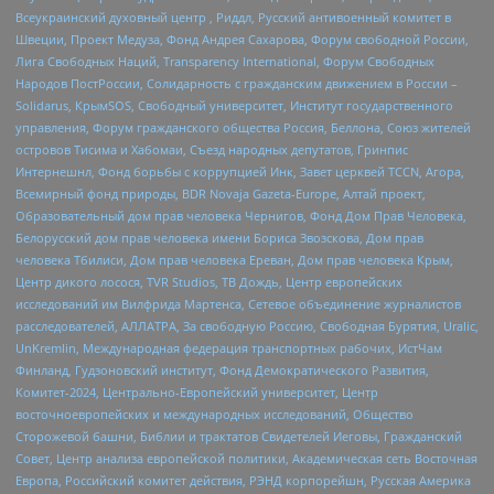
Всеукраинский духовный центр , Риддл, Русский антивоенный комитет в
Швеции, Проект Медуза, Фонд Андрея Сахарова, Форум свободной России,
Лига Свободных Наций, Transparеncy International, Форум Свободных
Народов ПостРоссии, Солидарность с гражданским движением в России –
Solidarus, КрымSOS, Свободный университет, Институт государственного
управления, Форум гражданского общества Россия, Беллона, Союз жителей
островов Тисима и Хабомаи, Съезд народных депутатов, Гринпис
Интернешнл, Фонд борьбы с коррупцией Инк, Завет церквей TCCN, Агора,
Всемирный фонд природы, BDR Novaja Gazeta-Europe, Алтай проект,
Образовательный дом прав человека Чернигов, Фонд Дом Прав Человека,
Белорусский дом прав человека имени Бориса Звозскова, Дом прав
человека Тбилиси, Дом прав человека Ереван, Дом прав человека Крым,
Центр дикого лосося, TVR Studios, ТВ Дождь, Центр европейских
исследований им Вилфрида Мартенса, Сетевое объединение журналистов
расследователей, АЛЛАТРА, За свободную Россию, Свободная Бурятия, Uralic,
UnKremlin, Международная федерация транспортных рабочих, ИстЧам
Финланд, Гудзоновский институт, Фонд Демократического Развития,
Комитет-2024, Центрально-Европейский университет, Центр
восточноевропейских и международных исследований, Общество
Сторожевой башни, Библии и трактатов Свидетелей Иеговы, Гражданский
Совет, Центр анализа европейской политики, Академическая сеть Восточная
Европа, Российский комитет действия, РЭНД корпорейшн, Русская Америка