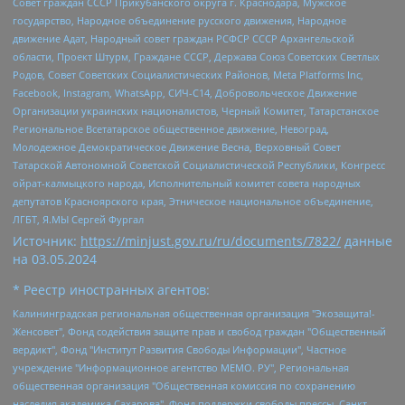
Совет граждан СССР Прикубанского округа г. Краснодара, Мужское
государство, Народное объединение русского движения, Народное
движение Адат, Народный совет граждан РСФСР СССР Архангельской
области, Проект Штурм, Граждане СССР, Держава Союз Советских Светлых
Родов, Совет Советских Социалистических Районов, Meta Platforms Inc,
Facebook, Instagram, WhatsApp, СИЧ-С14, Добровольческое Движение
Организации украинских националистов, Черный Комитет, Татарстанское
Региональное Всетатарское общественное движение, Невоград,
Молодежное Демократическое Движение Весна, Верховный Совет
Татарской Автономной Советской Социалистической Республики, Конгресс
ойрат-калмыцкого народа, Исполнительный комитет совета народных
депутатов Красноярского края, Этническое национальное объединение,
ЛГБТ, Я.МЫ Сергей Фургал
Источник:
https://minjust.gov.ru/ru/documents/7822/
данные
на
03.05.2024
* Реестр иностранных агентов:
Калининградская региональная общественная организация "Экозащита!-Женсовет", Фонд содействия защите прав и свобод граждан "Общественный вердикт", Фонд "Институт Развития Свободы Информации", Частное учреждение "Информационное агентство МЕМО. РУ", Региональная общественная организация "Общественная комиссия по сохранению наследия академика Сахарова", Фонд поддержки свободы прессы, Санкт-Петербургская общественная правозащитная организация "Гражданский контроль", Межрегиональная общественная организация "Информационно-просветительский центр "Мемориал", Региональный Фонд "Центр Защиты Прав Средств Массовой Информации", с 05.12.2023 Фонд "Центр Защиты Прав Средств массовой информации", Региональная общественная благотворительная организация помощи беженцам и мигрантам "Гражданское содействие", Негосударственное образовательное учреждение дополнительного профессионального образования (повышение квалификации) специалистов "АКАДЕМИЯ ПО ПРАВАМ ЧЕЛОВЕКА", Свердловская региональная общественная организация "Сутяжник", Автономная некоммерческая организация "Центр независимых социологических исследований", Союз общественных объединений "Российский исследовательский центр по правам человека", Региональное общественное учреждение научно-информационный центр "МЕМОРИАЛ", Некоммерческая организация "Фонд защиты гласности", Автономная некоммерческая организация "Институт прав человека", Городская общественная организация "Екатеринбургское общество "МЕМОРИАЛ", Городская общественная организация "Рязанское историко-просветительское и правозащитное общество "Мемориал" (Рязанский Мемориал), Челябинский региональный орган общественной самодеятельности – женское общественное объединение "Женщины Евразии", Челябинский региональный орган общественной самодеятельности "Уральская правозащитная группа", Фонд содействия защите здоровья и социальной справедливости имени Андрея Рылькова, Автономная Некоммерческая Организация "Аналитический Центр Юрия Левады", Автономная некоммерческая организация социальной поддержки населения "Проект Апрель", Региональная общественная организация помощи женщинам и детям, находящимся в кризисной ситуации "Информационно-методический центр "Анна", Фонд содействия развитию массовых коммуникаций и правовому просвещению "Так-так-Так", Фонд содействия устойчивому развитию "Серебряная тайга", Свердловский региональный общественный фонд социальных проектов "Новое время", "Idel.Реалии", Кавказ.Реалии, Крым.Реалии, Телеканал Настоящее Время, Татаро-башкирская служба Радио Свобода (Azatliq Radiosi), Радио Свободная Европа/Радио Свобода (PCE/PC), "Сибирь.Реалии", "Фактограф", Благотворительный фонд помощи осужденным и их семьям, Автономная некоммерческая организация "Институт глобализации и социальных движений", Фонд "В защиту прав заключенных", Частное учреждение "Центр поддержки и содействия развитию средств массовой информации", Пензенский региональный общественный благотворительный фонд "Гражданский союз", "Север.Реалии", Некоммерческая организация Фонд "Правовая инициатива", Общество с ограниченной ответственностью "Радио Свободная Европа/Радио Свобода", Чешское информационное агентство "MEDIUM-ORIENT", Красноярская региональная общественная организация "Мы против СПИДа", Камалягин Денис Николаевич, Маркелов Сергей Евгеньевич, Пономарев Лев Александрович, Савицкая Людмила Алексеевна, Автономная некоммерческая организация "Центр по работе с проблемой насилия "НАСИЛИЮ.НЕТ", Межрегиональный профессиональный союз работников здравоохранения "Альянс врачей", Юридическое лицо, зарегистрированное в Латвийской Республике, SIA "Medusa Project" (регистрационный номер 40103797863, дата регистрации 10.06.2014), Некоммерческая организация "Фонд по борьбе с коррупцией", Автономная некоммерческая организация "Институт права и публичной политики", Баданин Роман Сергеевич, Гликин Максим Александрович, Железнова Мария Михайловна, Лукьянова Юлия Сергеевна, Маетная Елизавета Витальевна, Маняхин Петр Борисович, Чуракова Ольга Владимировна, Ярош Юлия Петровна, Юридическое лицо "The Insider SIA", зарегистрированное в Риге, Латвийская Республика (дата регистрации 26.06.2015), являющееся администратором доменного имени интернет-издания "The Insider SIA", https://theins.ru, Постернак Алексей Евгеньевич, Рубин Михаил Аркадьевич, Анин Роман Александрович, Юридическое лицо Istories fonds, зарегистрированное в Латвийской Республике (регистрационный номер 50008295751, дата регистрации 24.02.2020), Великовский Дмитрий Александрович, Долинина Ирина Николаевна, Мароховская Алеся Алексеевна, Шлейнов Роман Юрьевич, Шмагун Олеся Валентиновна, Общество с ограниченной ответственностью "Альтаир 2021", Общество с ограниченной ответственностью "Вега 2021", Общество с ограниченной ответственностью "Главный редактор 2021", Общество с ограниченной ответственностью "Ромашки монолит", Важенков Артем Валерьевич, Ивановская областная общественная организация "Центр гендерных исследований", Гурман Юрий Альбертович, Медиапроект "ОВД-Инфо", Егоров Владимир Владимирович, Жилинский Владимир Александрович, Общество с ограниченной ответственностью "ЗП", Иванова София Юрьевна, Карезина Инна Павловна, Кильтау Екатерина Викторовна, Петров Алексей Викторович, Пискунов Сергей Евгеньевич, Смирнов Сергей Сергеевич, Тихонов Михаил Сергеевич, Общество с ограниченной ответственностью "ЖУРНАЛИСТ-ИНОСТРАННЫЙ АГЕНТ", Арапова Галина Юрьевна, Вольтская Татьяна Анатольевна, Американская компания "Mason G.E.S. Anonymous Foundation" (США), являющаяся владельцем интернет-издания https://mnews.world/, Компания "Stichting Bellingcat", зарегистрированная в Нидерландах (дата регистрации 11.07.2018), Захаров Андрей Вячеславович, Клепиковская Екатерина Дмитриевна, Общество с ограниченной ответственностью "МЕМО", Перл Роман Александрович, Симонов Евгений Алексеевич, Соловьева Елена Анатольевна, Сотников Даниил Владимирович, Сурначева Елизавета Дмитриевна, Автономная некоммерческая организация по защите прав человека и информированию населения "Якутия – Наше Мнение", Общество с ограниченной ответственностью "Москоу диджитал медиа", с 26.01.2023 Общество с ограниченной ответственностью "Чайка Белые сады", Ветошкина Валерия Валерьевна, Заговора Максим Александрович, Межрегиональное общественное движение "Российская ЛГБТ - сеть", Оленичев Максим Владимирович, Павлов Иван Юрьевич, Скворцова Елена Сергеевна, Общество с ограниченной ответственностью "Как бы инагент", Кочетков Игорь Викторович, Общество с ограниченной ответственностью "Честные выборы", Еланчик Олег Александрович, Общество с ограниченной ответственностью "Нобелевский призыв", Гималова Регина Эмилевна, Григорьев Андрей Валерьевич, Григорьева Алина Александровна, Ассоциация по содействию защите прав призывников, альтернативнослужащих и военнослужащих "Правозащитная группа "Гражданин.Армия.Право", Хисамова Регина Фаритовна, Автономная некоммерческая организация по реализации социально-правовых программ "Лилит", Дальневосточное общественное движение "Маяк", Санкт-Петербургская ЛГБТ-инициативная группа "Выход", Инициативная группа ЛГБТ+ "Реверс", Алексеев Андрей Викторович, Бекбулатова Таисия Львовна, Беляев Иван Михайлович, Владыкина Елена Сергеевна, Гельман Марат Александрович, Никульшина Вероника Юрьевна, Толоконникова Надежда Андреевна, Шендерович Виктор Анатольевич, Общество с ограниченной ответственностью "Данное сообщение", Общество с ограниченной ответственностью Издательский дом "Новая глава", Айнбиндер Александра Александровна, Московский комьюнити-центр для ЛГБТ+инициатив, Благотворительный фонд развития филантропии, Deutsche Welle (Германия, Kurt-Schumacher-Strasse 3, 53113 Bonn), Борзунова Мария Михайловна, Воробьев Виктор Викторович, Голубева Анна Львовна, Константинова Алла Михайловна, Малкова Ирина Владимировна, Мурадов Мурад Абдулгалимович, Осетинская Елизавета Николаевна, Понасенков Евгений Николаевич, Ганапольский Матвей Юрьевич, Киселев Евгений Алексеевич, Борухович Ирина Григорьевна, Дремин Иван Тимофеевич, Дубровский Дмитрий Викторович, Красноярская региональная общественная организация поддержки и развития альтернативных образовательных технологий и межкультурных коммуникаций "ИНТЕРРА", Маяковская Екатерина Алексеевна, Фейгин Марк Захарович, Филимонов Андрей Викторович, Дзугкоева Регина Николаевна, Доброхотов Роман Александрович, Дудь Юрий Александрович, Елкин Сергей Владимирович, Кругликов Кирилл Игоревич, Сабунаева Мария Леонидовна, Семенов Алексей Владимирович, Шаинян Карен Багратович, Шульман Екатерина Михайловна, Асафьев Артур Валерьевич, Вахштайн Виктор Семенович, Венедиктов Алексей Алексеевич, Лушникова Екатерина Евгеньевна, Волков Леонид Михайлович, Невзоров Александр Глебович, Пархоменко Сергей Борисович, Сироткин Ярослав Николаевич, Кара-Мурза Владимир Владимирович, Баранова Наталья Владимировна, Гозман Леонид Яковлевич, Кагарлицкий Борис Юльевич, Климарев Михаил Валерьевич, Милов Владимир Станиславович, Автономная некоммерческая организация Краснодарский центр современного искусства "Типография", Моргенштерн Алишер Тагирович, Соболь Любовь Эдуардовна, Общество с ограниченной ответственностью "ЛИЗА НОРМ", Каспаров Гарри Кимович, Ходорковский Михаил Борисович, Общество с ограниченной ответственностью "Апрельские тезисы", Данилович Ирина Брониславовна, Кашин Олег Владимирович, Петров Николай Владимирович, Пивоваров Алексей Владимирович, Соколов Михаил Владимирович, Цветкова Юлия Владимировна, Чичваркин Евгений Александрович, Комитет против пыток/Команда против пыток, Общество с ограниченной ответственностью "Первый научный", Общество с ограниченной ответственностью "Вертолет и ко", Белоцерковская Вероника Борисовна, Кац Максим Евгеньевич, Лазарева Татьяна Юрьевна, Шаведдинов Руслан Табризович, Яшин Илья Валерьевич, Общество с ограниченной ответственностью "Иноагент ААВ", Алешковский Дмитрий Петрович, Альбац Евгения Марковна, Быков Дмитрий Львович, Галямина Юлия Евгеньевна, Лойко Сергей Леонидович, Мартынов Кирилл Константинович, Медведев Сергей Александрович, Крашенинников Федор Геннадиевич, Гордеева Катерина Вл