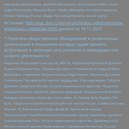
Народная самооборона, Дуббайский джамаат, московская ячейка, Батал-
Хаджи Белхороев, Маньяки Культ Убийц, Молодёжь Которая Улыбается,
Легион Свобода России, Айдар, Русский добровольческий корпус
Источник:
http://nac.gov.ru/terroristicheskie-i-ekstremistskie-
organizacii-i-materialy.html
данные на
16.11.2023
* Перечень общественных объединений и религиозных
организаций в отношении которых судом принято
вступившее в законную силу решение о ликвидации или
запрете деятельности:
Национал-большевистская партия, ВЕК РА, Рада земли Кубанской Духовно
Родовой Державы Русь, Община Духовного Управления Асгардской Веси
Беловодья, Славянская Община Капища Веды Перуна, Мужская Духовная
Семинария Староверов-Инглингов, Нурджулар, К Богодержавию, Таблиги
Джамаат, Свидетели Иеговы, Русское национальное единство, Национал-
социалистическое общество, Джамаат мувахидов, Объединенный Вилайат
Кабарды, Балкарии и Карачая, Союз славян, Ат-Такфир Валь-Хиджра, Пит
Буль, Национал-социалистическая рабочая партия России, Славянский союз,
Формат-18, Благородный Орден Дьявола, Армия воли народа,
Национальная Социалистическая Инициатива города Череповца, Духовно-
Родовая Держава Русь, Русское национальное единство, Древнерусской
Инглистической церкви Православных Староверов-Инглингов, Русский