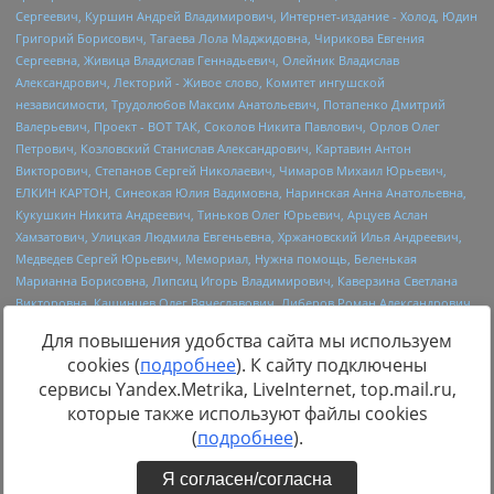
Для повышения удобства сайта мы используем
cookies (
подробнее
). К сайту подключены
сервисы Yandex.Metrika, LiveInternet, top.mail.ru,
Источник:
https://minjust.gov.ru/uploaded/files/reestr-
которые также используют файлы cookies
inostrannyih-agentov-22-03-2024.pdf
данные на
22.03.2024
(
подробнее
).
Я согласен/согласна