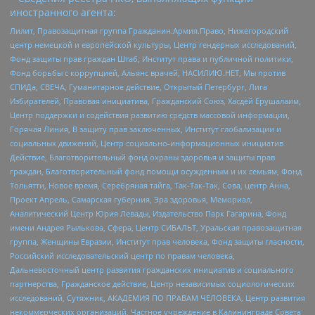
иностранного агента:
Лилит, Правозащитная группа Гражданин.Армия.Право, Нижегородский
центр немецкой и европейской культуры, Центр гендерных исследований,
Фонд защиты прав граждан Штаб, Институт права и публичной политики,
Фонд борьбы с коррупцией, Альянс врачей, НАСИЛИЮ.НЕТ, Мы против
СПИДа, СВЕЧА, Гуманитарное действие, Открытый Петербург, Лига
Избирателей, Правовая инициатива, Гражданский Союз, Хасдей Ерушалаим,
Центр поддержки и содействия развитию средств массовой информации,
Горячая Линия, В защиту прав заключенных, Институт глобализации и
социальных движений, Центр социально-информационных инициатив
Действие, Благотворительный фонд охраны здоровья и защиты прав
граждан, Благотворительный фонд помощи осужденным и их семьям, Фонд
Тольятти, Новое время, Серебряная тайга, Так-Так-Так, Сова, центр Анна,
Проект Апрель, Самарская губерния, Эра здоровья, Мемориал,
Аналитический Центр Юрия Левады, Издательство Парк Гагарина, Фонд
имени Андрея Рылькова, Сфера, Центр СИБАЛЬТ, Уральская правозащитная
группа, Женщины Евразии, Институт прав человека, Фонд защиты гласности,
Российский исследовательский центр по правам человека,
Дальневосточный центр развития гражданских инициатив и социального
партнерства, Гражданское действие, Центр независимых социологических
исследований, Сутяжник, АКАДЕМИЯ ПО ПРАВАМ ЧЕЛОВЕКА, Центр развития
некоммерческих организаций, Частное учреждение в Калининграде Совета