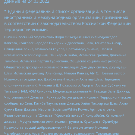
данные на
24.03.2022
* Единый федеральный список организаций, в том числе
иностранных и международных организаций, признанных
в соответствии с законодательством Российской Федерации
террористическими:
Высший военный Маджлисуль Шура Объединенных сил моджахедов
Кавказа, Конгресс народов Ичкерии и Дагестана, База, Асбат аль-Ансар,
Священная война, Исламская группа, Братья-мусульмане, Партия
исламского освобождения, Лашкар-И-Тайба, Исламская группа, Движение
Талибан, Исламская партия Туркестана, Общество социальных реформ,
Общество возрождения исламского наследия, Дом двух святых, Джунд аш-
Шам, Исламский джихад, Аль-Каида, Имарат Кавказ, АБТО, Правый сектор,
Исламское государство, Джабха аль-Нусра ли-Ахль аш-Шам, Народное
ополчение имени К. Минина и Д. Пожарского, Аджр от Аллаха Субхану уа
Тагьаля SHAM, АУМ Синрике, Муджахеды джамаата Ат-Тавхида Валь-Джихад,
Чистопольский Джамаат, Рохнамо ба суи давлати исломи, Террористическое
сообщество Сеть, Катиба Таухид валь-Джихад, Хайят Тахрир аш-Шам, Ахлю
Сунна Валь Джамаа, National Socialism/White Power, Артподготовка,
Религиозная группа “Джамаат “Красный пахарь”, Колумбайн, Хатлонский
джамаат, Мусульманская религиозная группа п. Кушкуль г. Оренбург,
Крымско-татарский добровольческий батальон имени Номана
Челебиджихана, Азов, Партия исламского возрождения Таджикистана,