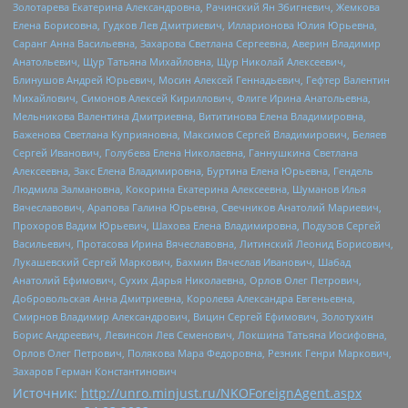
Золотарева Екатерина Александровна, Рачинский Ян Збигневич, Жемкова
Елена Борисовна, Гудков Лев Дмитриевич, Илларионова Юлия Юрьевна,
Саранг Анна Васильевна, Захарова Светлана Сергеевна, Аверин Владимир
Анатольевич, Щур Татьяна Михайловна, Щур Николай Алексеевич,
Блинушов Андрей Юрьевич, Мосин Алексей Геннадьевич, Гефтер Валентин
Михайлович, Симонов Алексей Кириллович, Флиге Ирина Анатольевна,
Мельникова Валентина Дмитриевна, Вититинова Елена Владимировна,
Баженова Светлана Куприяновна, Максимов Сергей Владимирович, Беляев
Сергей Иванович, Голубева Елена Николаевна, Ганнушкина Светлана
Алексеевна, Закс Елена Владимировна, Буртина Елена Юрьевна, Гендель
Людмила Залмановна, Кокорина Екатерина Алексеевна, Шуманов Илья
Вячеславович, Арапова Галина Юрьевна, Свечников Анатолий Мариевич,
Прохоров Вадим Юрьевич, Шахова Елена Владимировна, Подузов Сергей
Васильевич, Протасова Ирина Вячеславовна, Литинский Леонид Борисович,
Лукашевский Сергей Маркович, Бахмин Вячеслав Иванович, Шабад
Анатолий Ефимович, Сухих Дарья Николаевна, Орлов Олег Петрович,
Добровольская Анна Дмитриевна, Королева Александра Евгеньевна,
Смирнов Владимир Александрович, Вицин Сергей Ефимович, Золотухин
Борис Андреевич, Левинсон Лев Семенович, Локшина Татьяна Иосифовна,
Орлов Олег Петрович, Полякова Мара Федоровна, Резник Генри Маркович,
Захаров Герман Константинович
Источник:
http://unro.minjust.ru/NKOForeignAgent.aspx