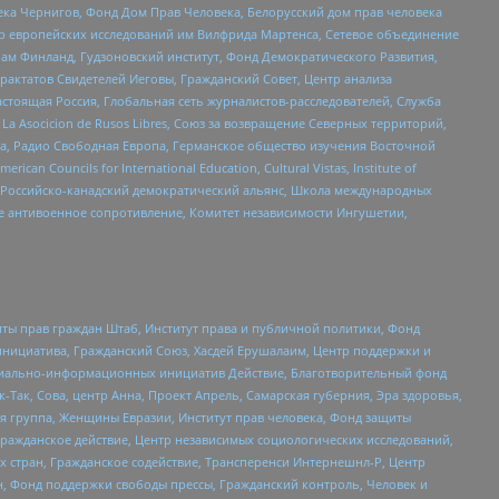
ека Чернигов, Фонд Дом Прав Человека, Белорусский дом прав человека
нтр европейских исследований им Вилфрида Мартенса, Сетевое объединение
Чам Финланд, Гудзоновский институт, Фонд Демократического Развития,
актатов Свидетелей Иеговы, Гражданский Совет, Центр анализа
астоящая Россия, Глобальная сеть журналистов-расследователей, Служба
a Asocicion de Rusos Libres, Союз за возвращение Северных территорий,
еста, Радио Свободная Европа, Германское общество изучения Восточной
ouncils for International Education, Cultural Vistas, Institute of
, Российско-канадский демократический альянс, Школа международных
е антивоенное сопротивление, Комитет независимости Ингушетии,
ты прав граждан Штаб, Институт права и публичной политики, Фонд
инициатива, Гражданский Союз, Хасдей Ерушалаим, Центр поддержки и
социально-информационных инициатив Действие, Благотворительный фонд
Так, Сова, центр Анна, Проект Апрель, Самарская губерния, Эра здоровья,
я группа, Женщины Евразии, Институт прав человека, Фонд защиты
Гражданское действие, Центр независимых социологических исследований,
стран, Гражданское содействие, Трансперенси Интернешнл-Р, Центр
н, Фонд поддержки свободы прессы, Гражданский контроль, Человек и