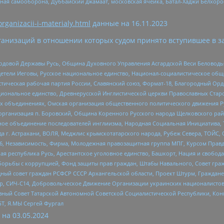
ная самооборона, Дуббайский джамаат, московская ячейка, Батал-Хаджи Белхор
organizacii-i-materialy.html
данные на
16.11.2023
анизаций в отношении которых судом принято вступившее в з
 Родовой Державы Русь, Община Духовного Управления Асгардской Веси Беловод
детели Иеговы, Русское национальное единство, Национал-социалистическое об
истическая рабочая партия России, Славянский союз, Формат-18, Благородный Ор
ациональное единство, Древнерусской Инглистической церкви Православных Ста
ных объединениях, Омская организация общественного политического движения Р
рганизация п. Боровский, Община Коренного Русского народа Щелковского район
гиозное объединение последователей инглиизма, Народная Социальная Инициатива,
 г. Астрахани, ВОЛЯ, Меджлис крымскотатарского народа, Рубеж Севера, ТОЙС, 
6, Независимость, Фирма, Молодежная правозащитная группа МПГ, Курсом Правд
ая республика Русь, Арестантское уголовное единство, Башкорт, Нация и свобода,
орьбы с коррупцией, Фонд защиты прав граждан, Штабы Навального, Совет гражд
ный совет граждан РСФСР СССР Архангельской области, Проект Штурм, Граждане 
tsApp, СИЧ-С14, Добровольческое Движение Организации украинских националисто
ный Совет Татарской Автономной Советской Социалистической Республики, Кон
БТ, Я.МЫ Сергей Фургал
 на
03.05.2024