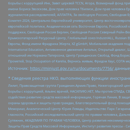
борьбы с коррупцией Инк, Завет церквей TCCN, Агора, Всемирный фонд при
имени Бориса Звозскова, Дом прав человека Тбилиси, Дом прав человека Ер
журналистов расследователей, АЛЛАТРА, За свободную Россию, Свободная Б
Комитет-2024, Центрально-Европейский университет, Центр восточноевроп
европейской политики, Академическая сеть Восточная Европа, Российский к
поддержки, Свободная Россия Берлин, Свободная Россия Северный Рейн-Вест
Крымскотатарский Ресурсный Центр, Глобальный союз IndustriALL, Russian E
Европы, Фонд имени Фридриха Эберта, XZ gGmbH, Мобильная академия поддержк
International Education, Антивоенное движение Антальи, Открытый диало
отношений им Нормана Патерсона, Центр Гражданских Свобод, Фонд Бориса
Прометей, Stop Occupation of Karelia, Вернись живым, Фридом Хаус, СОТА 
Источник:
https://minjust.gov.ru/ru/documents/7756/
данные
* Сведения реестра НКО, выполняющих функции иностранн
Лилит, Правозащитная группа Гражданин.Армия.Право, Нижегородский цент
борьбы с коррупцией, Альянс врачей, НАСИЛИЮ.НЕТ, Мы против СПИДа, СВЕ
содействия развитию средств массовой информации, Горячая Линия, В защ
охраны здоровья и защиты прав граждан, Благотворительный фонд помощи ос
Мемориал, Аналитический Центр Юрия Левады, Издательство Парк Гагарина
гласности, Российский исследовательский центр по правам человека, Даль
Сутяжник, АКАДЕМИЯ ПО ПРАВАМ ЧЕЛОВЕКА, Центр развития некоммерческих
Защиты Прав Средств Массовой Информации, Институт развития прессы - Си