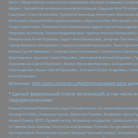
Закон, Общественная комиссия по сохранению наследия академика Сахаров
вердикт, Евразийская антимонопольная ассоциация, Бедушев Петр Петрови
Сидорович Ольга Борисовна, Туровский Александр Алексеевич, Васильева А
Евгеньевич, Барахоев Магомед Бекханович, Шарипков Олег Викторович, М
Тимур Рифгатович, Романова Ольга Евгеньевна, Щаров Сергей Алексадрови
Петровна, Кочеткова Татьяна Владимировна, Чуркина Наталья Валерьевна, 
Илларионова Юлия Юрьевна, Саранг Анна Васильевна, Захарова Светлана 
Гефтер Валентин Михайлович, Симонов Алексей Кириллович, Флиге Ирина 
Беляев Сергей Иванович, Голубева Елена Николаевна, Ганнушкина Светлана
Вячеславович, Арапова Галина Юрьевна, Свечников Анатолий Мариевич, П
Лукашевский Сергей Маркович, Бахмин Вячеслав Иванович, Шабад Анатоли
Александрович, Вицин Сергей Ефимович, Золотухин Борис Андреевич, Леви
Константинович
Источник:
http://unro.minjust.ru/NKOForeignAgent.aspx
данн
* Единый федеральный список организаций, в том числе и
террористическими:
Высший военный Маджлисуль Шура Объединенных сил моджахедов Кавказа, Ко
Лашкар-И-Тайба, Исламская группа, Движение Талибан, Исламская партия Т
Имарат Кавказ, АБТО, Правый сектор, Исламское государство, Джабха аль-
Ат-Тавхида Валь-Джихад, Чистопольский Джамаат, Рохнамо ба суи давлати и
Артподготовка, Религиозная группа “Джамаат “Красный пахарь”, Колумбайн