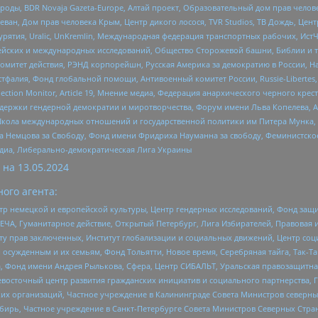
роды, BDR Novaja Gazeta-Europe, Алтай проект, Образовательный дом прав челов
еван, Дом прав человека Крым, Центр дикого лосося, TVR Studios, ТВ Дождь, Це
урятия, Uralic, UnKremlin, Международная федерация транспортных рабочих, Ист
ейских и международных исследований, Общество Сторожевой башни, Библии и тр
омитет действия, РЭНД корпорейшн, Русская Америка за демократию в России, Н
фалия, Фонд глобальной помощи, Антивоенный комитет России, Russie-Libertes, L
lection Monitor, Article 19, Мнение медиа, Федерация анархического черного кр
и гендерной демократии и миротворчества, Форум имени Льва Копелева, American C
г, Школа международных отношений и государственной политики им Питера Мунка
 Немцова за Свободу, Фонд имени Фридриха Науманна за свободу, Феминистско
медиа, Либерально-демократическая Лига Украины
 на
13.05.2024
ого агента:
р немецкой и европейской культуры, Центр гендерных исследований, Фонд защи
ЧА, Гуманитарное действие, Открытый Петербург, Лига Избирателей, Правовая 
иту прав заключенных, Институт глобализации и социальных движений, Центр 
ужденным и их семьям, Фонд Тольятти, Новое время, Серебряная тайга, Так-Так-
, Фонд имени Андрея Рылькова, Сфера, Центр СИБАЛЬТ, Уральская правозащитна
невосточный центр развития гражданских инициатив и социального партнерства, 
 организаций, Частное учреждение в Калининграде Совета Министров северных 
бирь, Частное учреждение в Санкт-Петербурге Совета Министров Северных Стра