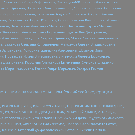
тут Развития Свободы Информации, Экозащита!-Женсовет, Общественный
й Павел Юрьевич, Шнырова Ольга Вадимовна, Чанышева Лилия Айратовна,
ин Сергей Георгиевич, Пивоваров Андрей Сергеевич, Аверин Виталий
вич, Каргалицкий Борис Юльевич, Созаев Валерий Валерьевич, Исламов
льевич, Верховский Александр Маркович, Пислакова-Паркер Марина
н Збигневич, Жемкова Елена Борисовна, Гудков Лев Дмитриевич,
й Алексеевич, Блинушов Андрей Юрьевич, Мосин Алексей Геннадьевич,
а, Баженова Светлана Куприяновна, Максимов Сергей Владимирович,
а Залмановна, Кокорина Екатерина Алексеевна, Шуманов Илья
ч, Протасова Ирина Вячеславовна, Литинский Леонид Борисович,
а Дмитриевна, Королева Александра Евгеньевна, Смирнов Владимир
ова Мара Федоровна, Резник Генри Маркович, Захаров Герман
етствии с законодательством Российской Федерации
 Исламская группа, Братья-мусульмане, Партия исламского освобождения,
едия, Дом двух святых, Джунд аш-Шам, Исламский джихад, Аль-Каида,
жр от Аллаха Субхану уа Тагьаля SHAM, АУМ Синрике, Муджахеды джамаата
рир аш-Шам, Ахлю Сунна Валь Джамаа, National Socialism/White Power,
рг, Крымско-татарский добровольческий батальон имени Номана