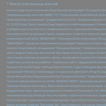
* Реестр иностранных агентов:
Калининградская региональная общественная организация "Экозащита!-Женсовет", Фонд содействия защите прав и свобод граждан "Общественный вердикт", Фонд "Институт Развития Свободы Информации", Частное учреждение "Информационное агентство МЕМО. РУ", Региональная общественная организация "Общественная комиссия по сохранению наследия академика Сахарова", Фонд поддержки свободы прессы, Санкт-Петербургская общественная правозащитная организация "Гражданский контроль", Межрегиональная общественная организация "Информационно-просветительский центр "Мемориал", Региональный Фонд "Центр Защиты Прав Средств Массовой Информации", с 05.12.2023 Фонд "Центр Защиты Прав Средств массовой информации", Региональная общественная благотворительная организация помощи беженцам и мигрантам "Гражданское содействие", Негосударственное образовательное учреждение дополнительного профессионального образования (повышение квалификации) специалистов "АКАДЕМИЯ ПО ПРАВАМ ЧЕЛОВЕКА", Свердловская региональная общественная организация "Сутяжник", Автономная некоммерческая организация "Центр независимых социологических исследований", Союз общественных объединений "Российский исследовательский центр по правам человека", Региональное общественное учреждение научно-информационный центр "МЕМОРИАЛ", Некоммерческая организация "Фонд защиты гласности", Автономная некоммерческая организация "Институт прав человека", Городская общественная организация "Екатеринбургское общество "МЕМОРИАЛ", Городская общественная организация "Рязанское историко-просветительское и правозащитное общество "Мемориал" (Рязанский Мемориал), Челябинский региональный орган общественной самодеятельности – женское общественное объединение "Женщины Евразии", Челябинский региональный орган общественной самодеятельности "Уральская правозащитная группа", Фонд содействия защите здоровья и социальной справедливости имени Андрея Рылькова, Автономная Некоммерческая Организация "Аналитический Центр Юрия Левады", Автономная некоммерческая организация социальной поддержки населения "Проект Апрель", Региональная общественная организация помощи женщинам и детям, находящимся в кризисной ситуации "Информационно-методический центр "Анна", Фонд содействия развитию массовых коммуникаций и правовому просвещению "Так-так-Так", Фонд содействия устойчивому развитию "Серебряная тайга", Свердловский региональный общественный фонд социальных проектов "Новое время", "Idel.Реалии", Кавказ.Реалии, Крым.Реалии, Телеканал Настоящее Время, Татаро-башкирская служба Радио Свобода (Azatliq Radiosi), Радио Свободная Европа/Радио Свобода (PCE/PC), "Сибирь.Реалии", "Фактограф", Благотворительный фонд помощи осужденным и их семьям, Автономная некоммерческая организация "Институт глобализации и социальных движений", Фонд "В защиту прав заключенных", Частное учреждение "Центр поддержки и содействия развитию средств массовой информации", Пензенский региональный общественный благотворительный фонд "Гражданский союз", "Север.Реалии", Некоммерческая организация Фонд "Правовая инициатива", Общество с ограниченной ответственностью "Радио Свободная Европа/Радио Свобода", Чешское информационное агентство "MEDIUM-ORIENT", Красноярская региональная общественная организация "Мы против СПИДа", Камалягин Денис Николаевич, Маркелов Сергей Евгеньевич, Пономарев Лев Александрович, Савицкая Людмила Алексеевна, Автоно