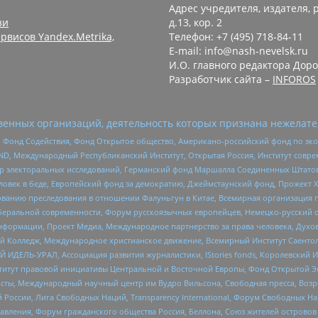
Адрес учредителя, издателя, р
зи
д.13, кор. 2
рвисов Yandex.Metrika,
Телефон: +7 (495) 718-84-11
E-mail: info@nash-nevelsk.ru
И.О. главного редактора Доро
Разработчик сайта –
INFOROS
енных организаций, деятельность которых признана нежелате
 Фонд Содействия, Фонд Открытое общество, Американо-российский фонд по э
 Международный Республиканский Институт, Открытая Россия, Институт совре
р электоральных исследований, Германский фонд Маршалла Соединенных Штатов
еловек в беде, Европейский фонд за демократию, Джеймстаунский фонд, Прожект
дованию преследования в отношении Фалуньгун в Китае, Всемирная организация 
беральной современности, Форум русскоязычных европейцев, Немецко-русский о
формации, Проект Медиа, Международное партнерство за права человека, Духов
 Колледж, Международное христианское движение, Всемирный Институт Саентол
 ИДЕЛЬ-УРАЛ, Ассоциация развития журналистики, IStories fonds, Королевск
r, Институт правовой инициативы Центральной и Восточной Европы, Фонд Открытой Э
ты, Международный научный центр им Вудро Вильсона, Свободная пресса, Возро
России, Лига Свободных Наций, Transparеncy International, Форум Свободных Н
правления, Форум гражданского общества Россия, Беллона, Союз жителей острово