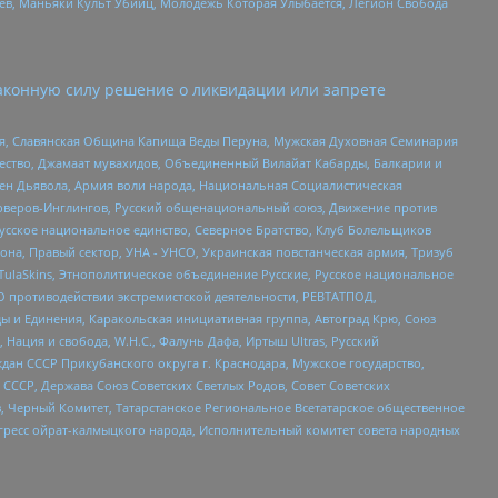
оев, Маньяки Культ Убийц, Молодёжь Которая Улыбается, Легион Свобода
аконную силу решение о ликвидации или запрете
ья, Славянская Община Капища Веды Перуна, Мужская Духовная Семинария
щество, Джамаат мувахидов, Объединенный Вилайат Кабарды, Балкарии и
ден Дьявола, Армия воли народа, Национальная Социалистическая
роверов-Инглингов, Русский общенациональный союз, Движение против
усское национальное единство, Северное Братство, Клуб Болельщиков
а, Правый сектор, УНА - УНСО, Украинская повстанческая армия, Тризуб
 TulaSkins, Этнополитическое объединение Русские, Русское национальное
О противодействии экстремистской деятельности, РЕВТАТПОД,
ы и Единения, Каракольская инициативная группа, Автоград Крю, Союз
 Нация и свобода, W.H.С., Фалунь Дафа, Иртыш Ultras, Русский
ан СССР Прикубанского округа г. Краснодара, Мужское государство,
СССР, Держава Союз Советских Светлых Родов, Совет Советских
в, Черный Комитет, Татарстанское Региональное Всетатарское общественное
гресс ойрат-калмыцкого народа, Исполнительный комитет совета народных