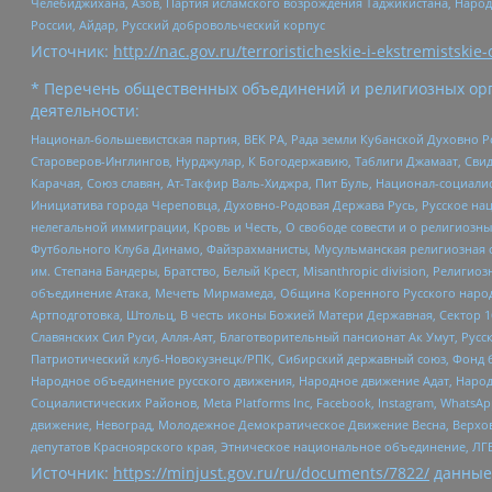
Челебиджихана, Азов, Партия исламского возрождения Таджикистана, Народ
России, Айдар, Русский добровольческий корпус
Источник:
http://nac.gov.ru/terroristicheskie-i-ekstremistskie-
* Перечень общественных объединений и религиозных орг
деятельности:
Национал-большевистская партия, ВЕК РА, Рада земли Кубанской Духовно
Староверов-Инглингов, Нурджулар, К Богодержавию, Таблиги Джамаат, Сви
Карачая, Союз славян, Ат-Такфир Валь-Хиджра, Пит Буль, Национал-социал
Инициатива города Череповца, Духовно-Родовая Держава Русь, Русское н
нелегальной иммиграции, Кровь и Честь, О свободе совести и о религиоз
Футбольного Клуба Динамо, Файзрахманисты, Мусульманская религиозная о
им. Степана Бандеры, Братство, Белый Крест, Misanthropic division, Рели
объединение Атака, Мечеть Мирмамеда, Община Коренного Русского народа
Артподготовка, Штольц, В честь иконы Божией Матери Державная, Сектор 1
Славянских Сил Руси, Алля-Аят, Благотворительный пансионат Ак Умут, Русск
Патриотический клуб-Новокузнецк/РПК, Сибирский державный союз, Фонд б
Народное объединение русского движения, Народное движение Адат, Народ
Социалистических Районов, Meta Platforms Inc, Facebook, Instagram, Wha
движение, Невоград, Молодежное Демократическое Движение Весна, Верхов
депутатов Красноярского края, Этническое национальное объединение, ЛГ
Источник:
https://minjust.gov.ru/ru/documents/7822/
данные