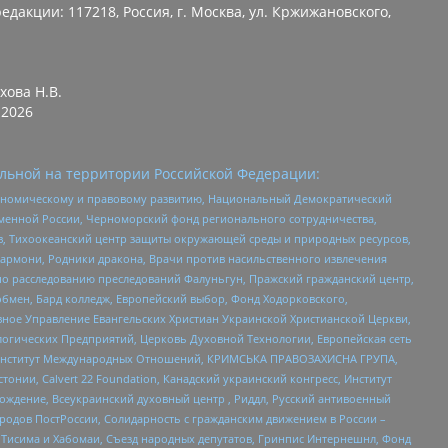
едакции: 117218, Россия, г. Москва, ул. Кржижановского,
хова Н.В.
2026
льной на территории Российской Федерации:
кономическому и правовому развитию, Национальный Демократический
менной России, Черноморский фонд регионального сотрудничества,
, Тихоокеанский центр защиты окружающей среды и природных ресурсов,
 Хармони, Родники дракона, Врачи против насильственного извлечения
по расследованию преследований Фалуньгун, Пражский гражданский центр,
бмен, Бард колледж, Европейский выбор, Фонд Ходорковского,
ное Управление Евангельских Христиан Украинской Христианской Церкви,
огических Предприятий, Церковь Духовной Технологии, Европейская сеть
ий Институт Международных Отношений, КРИМСЬКА ПРАВОЗАХИСНА ГРУПА,
стонии, Calvert 22 Foundation, Канадский украинский конгресс, Институт
ждение, Всеукраинский духовный центр , Риддл, Русский антивоенный
ародов ПостРоссии, Солидарность с гражданским движением в России –
в Тисима и Хабомаи, Съезд народных депутатов, Гринпис Интернешнл, Фонд