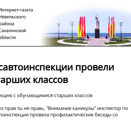
осавтоинспекции провели
арших классов
екцию с обучающимися старших классов
з прав ты не прав», "Внимание каникулы" инспектор по
тоинспекции провела профилактические беседы со