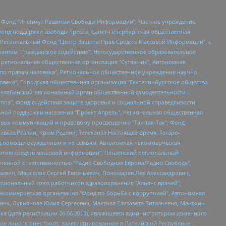
евосточное общественное движение "Маяк", Санкт-Петербургская ЛГБТ-инициативная группа "Выход", Инициативная группа ЛГБТ+ "Реверс", Алексеев Андрей Викторович, Бекбулатова Таисия Львовна, Беляев Иван Михайлович, Владыкина Елена Сергеевна, Гельман Марат Александрович, Никульшина Вероника Юрьевна, Толоконникова Надежда Андреевна, Шендерович Виктор Анатольевич, Общество с ограниченной ответственностью "Данное сообщение", Общество с ограниченной ответственностью Издательский дом "Новая глава", Айнбиндер Александра Александровна, Московский комьюнити-центр для ЛГБТ+инициатив, Благотворительный фонд развития филантропии, Deutsche Welle (Германия, Kurt-Schumacher-Strasse 3, 53113 Bonn), Борзунова Мария Михайловна, Воробьев Виктор Викторович, Голубева Анна Львовна, Константинова Алла Михайловна, Малкова Ирина Владимировна, Мурадов Мурад Абдулгалимович, Осетинская Елизавета Николаевна, Понасенков Евгений Николаевич, Ганапольский Матвей Юрьевич, Киселев Евгений Алексеевич, Борухович Ирина Григорьевна, Дремин Иван Тимофеевич, Дубровский Дмитрий Викторович, Красноярская региональная общественная организация поддержки и развития альтернативных образовательных технологий и межкультурных коммуникаций "ИНТЕРРА", Маяковская Екатерина Алексеевна, Фейгин Марк Захарович, Филимонов Андрей Викторович, Дзугкоева Регина Николаевна, Доброхотов Роман Александрович, Дудь Юрий Александрович, Елкин Сергей Владимирович, Кругликов Кирилл Игоревич, Сабунаева Мария Леонидовна, Семенов Алексей Владимирович, Шаинян Карен Багратович, Шульман Екатерина Михайловна, Асафьев Артур Валерьевич, Вахштайн Виктор Семенович, Венедиктов Алексей Алексеевич, Лушникова Екатерина Евгеньевна, Волков Леонид Михайлович, Невзоров Александр Глебович, Пархоменко Сергей Борисович, Сироткин Ярослав Николаевич, Кара-Мурза Владимир Владимирович, Баранова Наталья Владимировна, Гозман Леонид Яковлевич, Кагарлицкий Борис Юльевич, Климарев Михаил Валерьевич, Милов Владимир Станиславович, Автономная некоммерческая организация Краснодарский центр современного искусства "Типография", Моргенштерн Алишер Тагирович, Соболь Любовь Эдуардовна, Общество с ограниченной ответственностью "ЛИЗА НОРМ", Каспаров Гарри Кимович, Ходорковский Михаил Борисович, Общество с ограниченной ответственностью "Апрельские тезисы", Данилович Ирина Брониславовна, Кашин Олег Владимирович, Петров Николай Владимирович, Пивоваров Алексей Владимирович, Соколов Михаил Владимирович, Цветкова Юлия Владимировна, Чичваркин Евгений Александрович, Комитет против пыток/Команда против пыток, Общество с ограниченной ответственностью "Первый научный", Общество с ограниченной ответственностью "Вертолет и ко", Белоцерковская Вероника Борисовна, Кац Максим Евгеньевич, Лазарева Татьяна Юрьевна, Шаведдинов Руслан Табризович, Яшин Илья Валерьевич, Общество с ограниченной ответственностью "Иноагент ААВ", Алешковский Дмитрий Петрович, Альбац Евгения Марковна, Быков Дмитрий Львович, Галямина Юлия Евгеньевна, Лойко Сергей Леонидович, Мартынов Кирилл Константинович, Медведев Сергей Александрович, Крашенинников Федор Геннадиевич, Гордеева Катерина Вл