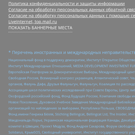
Политика конфиденциальности и защиты информации
Согласие на обработку персональных данных обратной свя
Согласие на обработку персональных данных с помощью се
LiveInternet, top.mail.ru
ПОКАЗАТЬ БАННЕРНЫЕ МЕСТА
* Перечень иностранных и международных неправительств
Национальный фонд в поддержку демократии, Институт Открытое Общество
Институт Международных Отношений, MEDIA DEVELOPMENT INVESTMENT FUND,
Европейская Платформа за Демократические Выборы, Международный цент
Свободная Россия, Всемирный конгресс украинцев, Атлантический совет, Ч
органов, Фалунь Дафа, Друзья Фалуньгун, Фалуньгун, Коалиция по рассле
Ассоциация школ политических исследований при Совете Европы, Центр ли
Оксфордский российский фонд, Фонд Будущее России, Компания свободы ин
Новое Поколение, Духовное Учебное Заведение Международный Библейский
организаций по наблюдению за выборами, Республика Польша, СВОБОДНЫЙ
Фонд имени Генриха Бёлля, Stichting Bellingcat, Bellingcat Ltd, The Inside
Макдональда-Лорье, Украинская национальная федерация Канады, Декабрис
комитет в Швеции, Проект Медуза, Фонд Андрея Сахарова, Форум свободной 
Solidarus, КрымSOS, Свободный университет, Институт государственного у