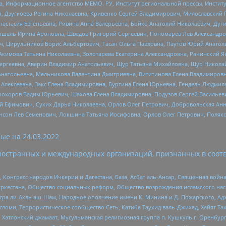
а, Информационное агентство МЕМО. РУ, Институт региональной прессы, Инсти
ч, Дзугкоева Регина Николаевна, Кривенко Сергей Владимирович, Милославски
настасия Евгеньевна, Ривина Анна Валерьевна, Бойко Анатолий Николаевич, Дуг
ошель Ирина Ароновна, Шведов Григорий Сергеевич, Пономарев Лев Александро
ч, Цирульников Борис Альбертович, Гасан Ольга Павловна, Паутов Юрий Анато
Акимова Татьяна Николаевна, Золотарева Екатерина Александровна, Рачинский Я
Сергеевна, Аверин Владимир Анатольевич, Щур Татьяна Михайловна, Щур Никола
Анатольевна, Мельникова Валентина Дмитриевна, Вититинова Елена Владимировн
 Алексеевна, Закс Елена Владимировна, Буртина Елена Юрьевна, Гендель Людмил
рохоров Вадим Юрьевич, Шахова Елена Владимировна, Подузов Сергей Васильеви
й Ефимович, Сухих Дарья Николаевна, Орлов Олег Петрович, Добровольская Анн
нсон Лев Семенович, Локшина Татьяна Иосифовна, Орлов Олег Петрович, Поляк
ые на
24.03.2022
ностранных и международных организаций, признанных в соотв
нгресс народов Ичкерии и Дагестана, База, Асбат аль-Ансар, Священная война,
уркестана, Общество социальных реформ, Общество возрождения исламского насл
Нусра ли-Ахль аш-Шам, Народное ополчение имени К. Минина и Д. Пожарского, Ад
сломи, Террористическое сообщество Сеть, Катиба Таухид валь-Джихад, Хайят Тах
, Хатлонский джамаат, Мусульманская религиозная группа п. Кушкуль г. Оренбу