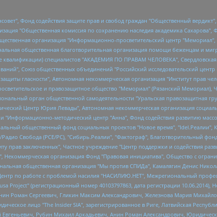
мная некоммерческая организация "Центр по работе с проблемой насилия "НАСИЛИЮ.НЕТ", Межрегиональный профессиональный союз работников здравоохранения "Альянс врачей", Юридическое лицо, зарегистрированное в Латвийской Республике, SIA "Medusa Project" (регистрационный номер 40103797863, дата регистрации 10.06.2014), Некоммерческая организация "Фонд по борьбе с коррупцией", Автономная некоммерческая организация "Институт права и публичной политики", Баданин Роман Сергеевич, Гликин Максим Александрович, Железнова Мария Михайловна, Лукьянова Юлия Сергеевна, Маетная Елизавета Витальевна, Маняхин Петр Борисович, Чуракова Ольга Владимировна, Ярош Юлия Петровна, Юридическое лицо "The Insider SIA", зарегистрированное в Риге, Латвийская Республика (дата регистрации 26.06.2015), являющееся администратором доменного имени интернет-издания "The Insider SIA", https://theins.ru, Постернак Алексей Евгеньевич, Рубин Михаил Аркадьевич, Анин Роман Александрович, Юридическое лицо Istories fonds, зарегистрированное в Латвийской Республике (регистрационный номер 50008295751, дата регистрации 24.02.2020), Великовский Дмитрий Александрович, Долинина Ирина Николаевна, Мароховская Алеся Алексеевна, Шлейнов Роман Юрьевич, Шмагун Олеся Валентиновна, Общество с ограниченной ответственностью "Альтаир 2021", Общество с ограниченной ответственностью "Вега 2021", Общество с ограниченной ответственностью "Главный редактор 2021", Общество с ограниченной ответственностью "Ромашки монолит", Важенков Артем Валерьевич, Ивановская областная общественная организация "Центр гендерных исследований", Гурман Юрий Альбертович, Медиапроект "ОВД-Инфо", Егоров Владимир Владимирович, Жилинский Владимир Александрович, Общество с ограниченной ответственностью "ЗП", Иванова София Юрьевна, Карезина Инна Павловна, Кильтау Екатерина Викторовна, Петров Алексей Викторович, Пискунов Сергей Евгеньевич, Смирнов Сергей Сергеевич, Тихонов Михаил Сергеевич, Общество с ограниченной ответственностью "ЖУРНАЛИСТ-ИНОСТРАННЫЙ АГЕНТ", Арапова Галина Юрьевна, Вольтская Татьяна Анатольевна, Американская компания "Mason G.E.S. Anonymous Foundation" (США), являющаяся владельцем интернет-издания https://mnews.world/, Компания "Stichting Bellingcat", зарегистрированная в Нидерландах (дата регистрации 11.07.2018), Захаров Андрей Вячеславович, Клепиковская Екатерина Дмитриевна, Общество с ограниченной ответственностью "МЕМО", Перл Роман Александрович, Симонов Евгений Алексеевич, Соловьева Елена Анатольевна, Сотников Даниил Владимирович, Сурначева Елизавета Дмитриевна, Автономная некоммерческая организация по защите прав человека и информированию населения "Якутия – Наше Мнение", Общество с ограниченной ответственностью "Москоу диджитал медиа", с 26.01.2023 Общество с ограниченной ответственностью "Чайка Белые сады", Ветошкина Валерия Валерьевна, Заговора Максим Александрович, Межрегиональное общественное движение "Российская ЛГБТ - сеть", Оленичев Максим Владимирович, Павлов Иван Юрьевич, Скворцова Елена Сергеевна, Общество с ограниченной ответственностью "Как бы инагент", Кочетков Игорь Викторович, Общество с ограниченной ответственностью "Честные выборы", Еланчик Олег Александрович, Общество с ограниченной ответственностью "Нобелевский призыв", Гималова Регина Эмилевна, Григорьев Андрей Валерьевич, Григорьева Алина Александровна, Ассоциация по содействию защите прав призывников, альтернативнослужащих и военнослужащих "Правозащитная группа "Гражданин.Армия.Право", Хисамова Регина Фаритовна, Автономная некоммерческая организация по реализации социально-правовых программ "Лилит", Дальн