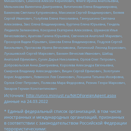
Михайлович, Симонов Алексей Кириллович, Флиге Ирина Анатольевна,
Мельникова Валентина Дмитриевна, Вититинова Елена Владимировна,
Баженова Светлана Куприяновна, Максимов Сергей Владимирович, Беляев
Сергей Иванович, Голубева Елена Николаевна, Ганнушкина Светлана
Алексеевна, Закс Елена Владимировна, Буртина Елена Юрьевна, Гендель
Людмила Залмановна, Кокорина Екатерина Алексеевна, Шуманов Илья
Вячеславович, Арапова Галина Юрьевна, Свечников Анатолий Мариевич,
Прохоров Вадим Юрьевич, Шахова Елена Владимировна, Подузов Сергей
Васильевич, Протасова Ирина Вячеславовна, Литинский Леонид Борисович,
Лукашевский Сергей Маркович, Бахмин Вячеслав Иванович, Шабад
Анатолий Ефимович, Сухих Дарья Николаевна, Орлов Олег Петрович,
Добровольская Анна Дмитриевна, Королева Александра Евгеньевна,
Смирнов Владимир Александрович, Вицин Сергей Ефимович, Золотухин
Борис Андреевич, Левинсон Лев Семенович, Локшина Татьяна Иосифовна,
Орлов Олег Петрович, Полякова Мара Федоровна, Резник Генри Маркович,
Захаров Герман Константинович
Источник:
http://unro.minjust.ru/NKOForeignAgent.aspx
данные на
24.03.2022
* Единый федеральный список организаций, в том числе
иностранных и международных организаций, признанных
в соответствии с законодательством Российской Федерации
террористическими: