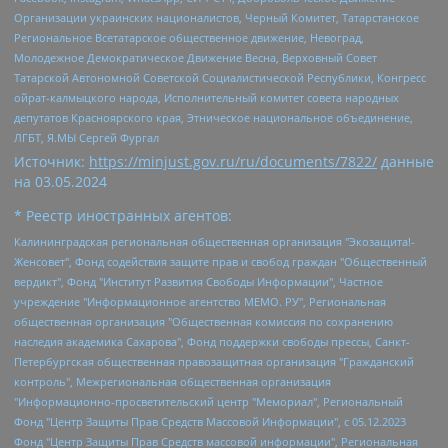
Организации украинских националистов, Черный Комитет, Татарстанское
Региональное Всетатарское общественное движение, Невоград,
Молодежное Демократическое Движение Весна, Верховный Совет
Татарской Автономной Советской Социалистической Республики, Конгресс
ойрат-калмыцкого народа, Исполнительный комитет совета народных
депутатов Красноярского края, Этническое национальное объединение,
ЛГБТ, Я.МЫ Сергей Фургал
Источник:
https://minjust.gov.ru/ru/documents/7822/
данные
на
03.05.2024
* Реестр иностранных агентов:
Калининградская региональная общественная организация "Экозащита!-Женсовет", Фонд содействия защите прав и свобод граждан "Общественный вердикт", Фонд "Институт Развития Свободы Информации", Частное учреждение "Информационное агентство МЕМО. РУ", Региональная общественная организация "Общественная комиссия по сохранению наследия академика Сахарова", Фонд поддержки свободы прессы, Санкт-Петербургская общественная правозащитная организация "Гражданский контроль", Межрегиональная общественная организация "Информационно-просветительский центр "Мемориал", Региональный Фонд "Центр Защиты Прав Средств Массовой Информации", с 05.12.2023 Фонд "Центр Защиты Прав Средств массовой информации", Региональная общественная благотворительная организация помощи беженцам и мигрантам "Гражданское содействие", Негосударственное образовательное учреждение дополнительного профессионального образования (повышение квалификации) специалистов "АКАДЕМИЯ ПО ПРАВАМ ЧЕЛОВЕКА", Свердловская региональная общественная организация "Сутяжник", Автономная некоммерческая организация "Центр независимых социологических исследований", Союз общественных объединений "Российский исследовательский центр по правам человека", Региональное общественное учреждение научно-информационный центр "МЕМОРИАЛ", Некоммерческая организация "Фонд защиты гласности", Автономная некоммерческая организация "Институт прав человека", Городская общественная организация "Екатеринбургское общество "МЕМОРИАЛ", Городская общественная организация "Рязанское историко-просветительское и правозащитное общество "Мемориал" (Рязанский Мемориал), Челябинский региональный орган общественной самодеятельности – женское общественное объединение "Женщины Евразии", Челябинский региональный орган общественной самодеятельности "Уральская правозащитная группа", Фонд содействия защите здоровья и социальной справедливости имени Андрея Рылькова, Автономная Некоммерческая Организация "Аналитический Центр Юрия Левады", Автономная некоммерческая организация социальной поддержки населения "Проект Апрель", Региональная общественная организация помощи женщинам и детям, находящимся в кризисной ситуации "Информационно-методический центр "Анна", Фонд содействия развитию массовых коммуникаций и правовому просвещению "Так-так-Так", Фонд содействия устойчивому развитию "Серебряная тайга", Свердловский региональный общественный фонд социальных проектов "Новое время", "Idel.Реалии", Кавказ.Реалии, Крым.Реалии, Телеканал Настоящее Время, Татаро-башкирская служба Радио Свобода (Azatliq Radiosi), Радио Свободная Европа/Радио Свобода (PCE/PC), "Сибирь.Реалии", "Фактограф", Благотворительный фонд помощи осужденным и их семьям, Автономная некоммерческая организация "Институт глобализации и социальных движений", Фонд "В защиту прав заключенных", Частное учреждение "Центр поддержки и содействия развитию средств массовой информации", Пензенский региональный общественный благотворительный фонд "Гражданский союз", "Север.Реалии", Некоммерческая организация Фонд "Правовая инициатива", Общество с ограниченной ответственностью "Радио Свободная Европа/Радио Свобода", Чешское информационное агентство "MEDIUM-ORIENT", Красноярская региональная общественная организация "Мы против СПИДа", Камалягин Денис Николаевич, Маркелов Сергей Евгеньевич, Пономарев Лев Александрович, Савицкая Людмила Алексеевна, Автономная некоммерческая организация "Центр по работе с проблемой насилия "НАСИЛИЮ.НЕТ", Межрегиональный профессиональный союз работников здравоохранения "Альянс врачей", Юридическое лицо, зарегистрированное в Латвийской Республике, SIA "Medusa Project" (регистрационный номер 40103797863, дата регистрации 10.06.2014), Некоммерческая организация "Фонд по борьбе с коррупцией", Автономная некоммерческая организация "Институт права и публичной политики", Баданин Роман Сергеевич, Гликин Максим Александрович, Железнова Мария Михайловна, Лукьянова Юлия Сергеевна, Маетная Елизавета Витальевна, Маняхин Петр Борисович, Чуракова Ольга Владимировна, Ярош Юлия Петровна, Юридическое лицо "The Insider SIA", зарегистрированное в Риге, Латвийская Республика (дата регистрации 26.06.2015), являющееся администратором доменного имени интернет-издания "The Insider SIA", https://theins.ru, Постернак Алексей Евгеньевич, Рубин Михаил Аркадьевич, Анин Роман Александрович, Юридическое лицо Istories fonds, зарегистрированное в Латвийской Республике (регистрационный номер 50008295751, дата регистрации 24.02.2020), Великовский Дмитрий Александрович, Долинина Ирина Николаевна, Мароховская Алеся Алексеевна, Шлейнов Роман Юрьевич, Шмагун Олеся Валентиновна, Общество с ограниченной ответственностью "Альтаир 2021", Общество с ограниченной ответственностью "Вега 2021", Общество с ограниченной ответственностью "Главный редактор 2021", Общество с ограниченной ответственностью "Ромашки монолит", Важенков Артем Валерьевич, Ивановская областная общественная организация "Центр гендерных исследований", Гурман Юрий Альбертович, Медиапроект "ОВД-Инфо", Егоров Владимир Владимирович, Жилинский Владимир Александрович, Общество с ограниченной ответственностью "ЗП", Иванова София Юрьевна, Карезина Инна Павловна, Кильтау Екатерина Викторовна, Петров Алексей Викторович, Пискунов Сергей Евгеньевич, Смирнов Сергей Сергеевич, Тихонов Михаил Сергеевич, Общество с ограниченной ответственностью "ЖУРНАЛИСТ-ИНОСТРАННЫЙ АГЕНТ", Арапова Галина Юрьевна, Вольтская Татьяна Анатольевна, Американская компания "Mason G.E.S. Anonymous Foundation" (США), являющаяся владельцем интернет-издания https://mnews.world/, Компания "Stichting Bellingcat", зарегистрированная в Нидерландах (дата регистрации 11.07.2018), Захаров Андрей Вячеславович, Клепиковская Екатерина Дмитриевна, Общество с ограниченной ответственностью "МЕМО", Перл Роман Александрович, Симонов Евгений Алексеевич, Соловьева Елена Анатольевна, Сотников Даниил Владимирович, Сурначева Елизавета Дмитриевна, Автономная некоммерческая организация по защите прав человека и информированию населения "Якутия – Наше Мнение", Общество с ограниченной ответственностью "Москоу диджитал медиа", с 26.01.2023 Общество с ограниченной ответственностью "Чайка Белые сады", Ветошкина Валерия Валерьевна, Заговора Максим Александрович, Межрегиональное общественное движение "Российская ЛГБТ - сеть", Оленичев Максим Владимирович, Павлов Иван Юрьевич, Скворцова Елена Сергеевна, Общество с ограниченной ответственностью "Как бы инагент", Кочетков Игорь Викторович, Общество с ограниченной ответственностью "Честные выборы", Еланчик Олег Александрович, Общество с ограниченной ответственностью "Нобелевский призыв", Гималова Регина Эмилевна, Григорьев Андрей Валерьевич, Григорьева Алина Александровна, Ассоциация по содействию защите прав призывников, альтернативнослужащих и военнослужащих "Правозащитная группа "Гражданин.Армия.Право", Хисамова Регина Фаритовна, Автономная некоммерческая организация по реализации социально-правовых программ "Лилит", Дальневосточное общественное движение "Маяк", Санкт-Петербургская ЛГБТ-инициативная группа "Выход", Инициативная группа ЛГБТ+ "Реверс", Алексеев Андрей Викторович, Бекбулатова Таисия Львовна, Беляев Иван Михайлович, Владыкина Елена Сергеевна, Гельман Марат Александрович, Никульшина Вероника Юрьевна, Толоконникова Надежда Андреевна, Шендерович Виктор Анатольевич, Общество с ограниченной ответственностью "Данное сообщение", Общество с ограниченной ответственностью Издательский дом "Новая глава", Айнбиндер Александра Александровна, Московский комьюнити-центр для ЛГБТ+инициатив, Благотворительный фонд развития филантропии, Deutsche Welle (Германия, Kurt-Schumacher-Strasse 3, 53113 Bonn), Борзунова Мария Михайловна, Воробьев Виктор Викторович, Голубева Анна Львовна, Константинова Алла Михайловна, Малкова Ирина Владимировна, Мурадов Мурад Абдулгалимович, Осетинская Елизавета Николаевна, Понасенков Евгений Николаевич, Ганапольский Матвей Юрьевич, Киселев Евгений Алексеевич, Борухович Ирина Григорьевна, Дремин Иван Тимофеевич, Дубровский Дмитрий Викторович, Красноярская региональная общественная организация поддержки и развития альтернативных образовательных технологий и межкультурных коммуникаций "ИНТЕРРА", Маяковская Екатерина Алексеевна, Фейгин Марк Захарович, Филимонов Андрей Викторович, Дзугкоева Регина Николаевна, Доброхотов Роман Александрович, Дудь Юрий Александрович, Елкин Сергей Владимирович, Кругликов Кирилл Игоревич, Сабунаева Мария Леонидовна, Семенов Алексей Владимирович, Шаинян Карен Багратович, Шульман Екатерина Михайловна, Асафьев Артур Валерьевич, Вахштайн Виктор Семенович, Венедиктов Алексей Алексеевич, Лушникова Екатерина Евгеньевна, Волков Леонид Михайлович, Невзоров Александр Глебович, Пархоменко Сергей Борисович, Сироткин Ярослав Николаевич, Кара-Мурза Владимир Владимирович, Баранова Наталья Владимировна, Гозман Леонид Яковлевич, Кагарлицкий Борис Юльевич, Климарев Михаил Валерьевич, Милов Владимир Станиславович, Автономная некоммерческая организация Краснодарский центр современного искусства "Типография", Моргенштерн Алишер Тагирович, Соболь Любовь Эдуардовна, Общество с ограниченной ответственностью "ЛИЗА НОРМ", Каспаров Гарри Кимович, Ходорковский Михаил Борисович, Общество с ограниченной ответственностью "Апрельские тезисы", Данилович Ирина Брониславовна, Кашин Олег Владимирович, Петров Николай Владимирович, Пивоваров Алексей Владимирович, Соколов Михаил Владимирович, Цветкова Юлия Владимировна, Чичваркин Евгений Александрович, Комитет против пыток/Команда против пыток, Общество с ограниченной ответственностью "Первый научный", Общество с ограниченной ответственностью "Вертолет и ко", Белоцерковская Вероника Борисовна, Кац Максим Евгеньевич, Лазарева Татьяна Юрьевна, Шаведдинов Руслан Табризович, Яшин Илья Валерьевич, Общество с ограниченной ответственностью "Иноагент ААВ", Алешковский Дмитрий Петрович, Альбац Евгения Марковна, Быков Дмитрий Львович, Галямина Юлия Евгеньевна, Лойко Сергей Леонидович, Мартынов Кирилл Константинович, Медведев Сергей Александрович, Крашенинников Федор Геннадиевич, Гордеева Катерина Вл