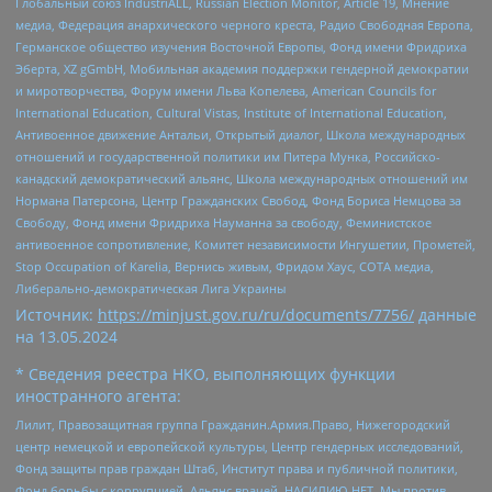
Глобальный союз IndustriALL, Russian Election Monitor, Article 19, Мнение
медиа, Федерация анархического черного креста, Радио Свободная Европа,
Германское общество изучения Восточной Европы, Фонд имени Фридриха
Эберта, XZ gGmbH, Мобильная академия поддержки гендерной демократии
и миротворчества, Форум имени Льва Копелева, American Councils for
International Education, Cultural Vistas, Institute of International Education,
Антивоенное движение Антальи, Открытый диалог, Школа международных
отношений и государственной политики им Питера Мунка, Российско-
канадский демократический альянс, Школа международных отношений им
Нормана Патерсона, Центр Гражданских Свобод, Фонд Бориса Немцова за
Свободу, Фонд имени Фридриха Науманна за свободу, Феминистское
антивоенное сопротивление, Комитет независимости Ингушетии, Прометей,
Stop Occupation of Karelia, Вернись живым, Фридом Хаус, СОТА медиа,
Либерально-демократическая Лига Украины
Источник:
https://minjust.gov.ru/ru/documents/7756/
данные
на
13.05.2024
* Сведения реестра НКО, выполняющих функции
иностранного агента:
Лилит, Правозащитная группа Гражданин.Армия.Право, Нижегородский
центр немецкой и европейской культуры, Центр гендерных исследований,
Фонд защиты прав граждан Штаб, Институт права и публичной политики,
Фонд борьбы с коррупцией, Альянс врачей, НАСИЛИЮ.НЕТ, Мы против