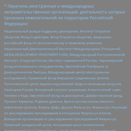
* Перечень иностранных и международных
неправительственных организаций, деятельность которых
признана нежелательной на территории Российской
Федерации:
Национальный фонд в поддержку демократии, Институт Открытое
Общество Фонд Содействия, Фонд Открытое общество, Американо-
российский фонд по экономическому и правовому развитию,
Национальный Демократический Институт Международных Отношений,
MEDIA DEVELOPMENT INVESTMENT FUND, Международный Республиканский
Институт, Открытая Россия, Институт современной России, Черноморский
фонд регионального сотрудничества, Европейская Платформа за
Демократические Выборы, Международный центр электоральных
исследований, Германский фонд Маршалла Соединенных Штатов,
Тихоокеанский центр защиты окружающей среды и природных ресурсов,
Свободная Россия, Всемирный конгресс украинцев, Атлантический совет,
Человек в беде, Европейский фонд за демократию, Джеймстаунский фонд,
Прожект Хармони, Родники дракона, Врачи против насильственного
извлечения органов, Фалунь Дафа, Друзья Фалуньгун, Фалуньгун, Коалиция
по расследованию преследования в отношении Фалуньгун в Китае,
Всемирная организация по расследованию преследований Фалуньгун,
Пражский гражданский центр, Ассоциация школ политических
исследований при Совете Европы, Центр либеральной современности,