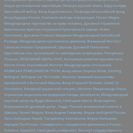
Форум русскоязычных европейцев, Немецко-русский обмен, Бард колледж,
Европейский выбор, Фонд Ходорковского, Оксфордский российский фонд,
Фонд Будущее России, Компания свободы информации, Проект Медиа,
Международное партнерство за права человека, Духовное Управление
Евангельских Христиан Украинской Христианской Церкви, Новое
Поколение, Духовное Учебное Заведение Международный Библейский
Колледж, Международное христианское движение, Всемирный Институт
Саентологических Предприятий, Церковь Духовной Технологии,
Европейская сеть организаций по наблюдению за выборами, Республика
Польша, СВОБОДНЫЙ ИДЕЛЬ-УРАЛ, Ассоциация развития журналистики,
IStories fonds, Королевский Институт Международных Отношений,
КРИМСЬКА ПРАВОЗАХИСНА ГРУПА, Фонд имени Генриха Бёлля, Stichting
Bellingcat, Bellingcat Ltd, The Insider, Институт правовой инициативы
Центральной и Восточной Европы, Фонд Открытой Эстонии, Calvert 22
Foundation, Канадский украинский конгресс, Институт Макдональда-Лорье,
Украинская национальная федерация Канады, Декабристы, Международный
научный центр им Вудро Вильсона, Свободная пресса, Возрождение,
Всеукраинский духовный центр , Риддл, Русский антивоенный комитет в
Швеции, Проект Медуза, Фонд Андрея Сахарова, Форум свободной России,
Лига Свободных Наций, Transparеncy International, Форум Свободных
Народов ПостРоссии, Солидарность с гражданским движением в России –
Solidarus, КрымSOS, Свободный университет, Институт государственного