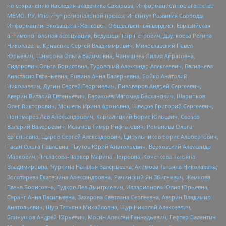
по сохранению наследия академика Сахарова, Информационное агентство
МЕМО. РУ, Институт региональной прессы, Институт Развития Свободы
Информации, Экозащита!-Женсовет, Общественный вердикт, Евразийская
антимонопольная ассоциация, Бедушев Петр Петрович, Дзугкоева Регина
Николаевна, Кривенко Сергей Владимирович, Милославский Павел
Юрьевич, Шнырова Ольга Вадимовна, Чанышева Лилия Айратовна,
Сидорович Ольга Борисовна, Туровский Александр Алексеевич, Васильева
Анастасия Евгеньевна, Ривина Анна Валерьевна, Бойко Анатолий
Николаевич, Дугин Сергей Георгиевич, Пивоваров Андрей Сергеевич,
Аверин Виталий Евгеньевич, Барахоев Магомед Бекханович, Шарипков
Олег Викторович, Мошель Ирина Ароновна, Шведов Григорий Сергеевич,
Пономарев Лев Александрович, Каргалицкий Борис Юльевич, Созаев
Валерий Валерьевич, Исламов Тимур Рифгатович, Романова Ольга
Евгеньевна, Щаров Сергей Алексадрович, Цирульников Борис Альбертович,
Гасан Ольга Павловна, Паутов Юрий Анатольевич, Верховский Александр
Маркович, Пислакова-Паркер Марина Петровна, Кочеткова Татьяна
Владимировна, Чуркина Наталья Валерьевна, Акимова Татьяна Николаевна,
Золотарева Екатерина Александровна, Рачинский Ян Збигневич, Жемкова
Елена Борисовна, Гудков Лев Дмитриевич, Илларионова Юлия Юрьевна,
Саранг Анна Васильевна, Захарова Светлана Сергеевна, Аверин Владимир
Анатольевич, Щур Татьяна Михайловна, Щур Николай Алексеевич,
Блинушов Андрей Юрьевич, Мосин Алексей Геннадьевич, Гефтер Валентин