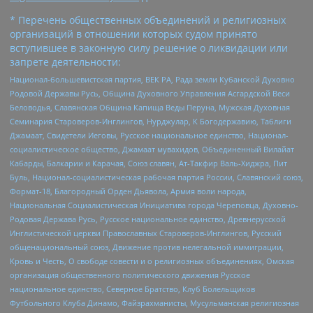
* Перечень общественных объединений и религиозных
организаций в отношении которых судом принято
вступившее в законную силу решение о ликвидации или
запрете деятельности:
Национал-большевистская партия, ВЕК РА, Рада земли Кубанской Духовно
Родовой Державы Русь, Община Духовного Управления Асгардской Веси
Беловодья, Славянская Община Капища Веды Перуна, Мужская Духовная
Семинария Староверов-Инглингов, Нурджулар, К Богодержавию, Таблиги
Джамаат, Свидетели Иеговы, Русское национальное единство, Национал-
социалистическое общество, Джамаат мувахидов, Объединенный Вилайат
Кабарды, Балкарии и Карачая, Союз славян, Ат-Такфир Валь-Хиджра, Пит
Буль, Национал-социалистическая рабочая партия России, Славянский союз,
Формат-18, Благородный Орден Дьявола, Армия воли народа,
Национальная Социалистическая Инициатива города Череповца, Духовно-
Родовая Держава Русь, Русское национальное единство, Древнерусской
Инглистической церкви Православных Староверов-Инглингов, Русский
общенациональный союз, Движение против нелегальной иммиграции,
Кровь и Честь, О свободе совести и о религиозных объединениях, Омская
организация общественного политического движения Русское
национальное единство, Северное Братство, Клуб Болельщиков
Футбольного Клуба Динамо, Файзрахманисты, Мусульманская религиозная