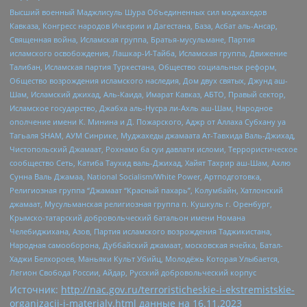
Высший военный Маджлисуль Шура Объединенных сил моджахедов
Кавказа, Конгресс народов Ичкерии и Дагестана, База, Асбат аль-Ансар,
Священная война, Исламская группа, Братья-мусульмане, Партия
исламского освобождения, Лашкар-И-Тайба, Исламская группа, Движение
Талибан, Исламская партия Туркестана, Общество социальных реформ,
Общество возрождения исламского наследия, Дом двух святых, Джунд аш-
Шам, Исламский джихад, Аль-Каида, Имарат Кавказ, АБТО, Правый сектор,
Исламское государство, Джабха аль-Нусра ли-Ахль аш-Шам, Народное
ополчение имени К. Минина и Д. Пожарского, Аджр от Аллаха Субхану уа
Тагьаля SHAM, АУМ Синрике, Муджахеды джамаата Ат-Тавхида Валь-Джихад,
Чистопольский Джамаат, Рохнамо ба суи давлати исломи, Террористическое
сообщество Сеть, Катиба Таухид валь-Джихад, Хайят Тахрир аш-Шам, Ахлю
Сунна Валь Джамаа, National Socialism/White Power, Артподготовка,
Религиозная группа “Джамаат “Красный пахарь”, Колумбайн, Хатлонский
джамаат, Мусульманская религиозная группа п. Кушкуль г. Оренбург,
Крымско-татарский добровольческий батальон имени Номана
Челебиджихана, Азов, Партия исламского возрождения Таджикистана,
Народная самооборона, Дуббайский джамаат, московская ячейка, Батал-
Хаджи Белхороев, Маньяки Культ Убийц, Молодёжь Которая Улыбается,
Легион Свобода России, Айдар, Русский добровольческий корпус
Источник:
http://nac.gov.ru/terroristicheskie-i-ekstremistskie-
organizacii-i-materialy.html
данные на
16.11.2023