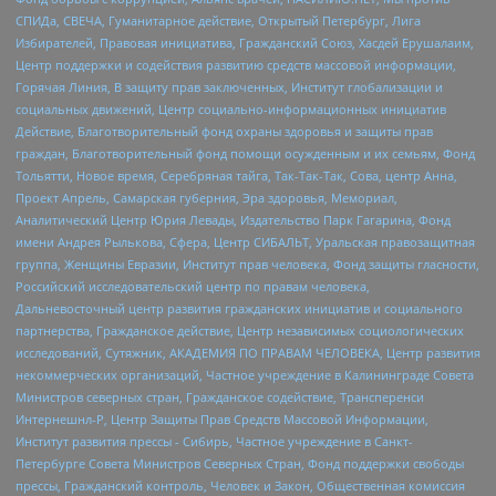
СПИДа, СВЕЧА, Гуманитарное действие, Открытый Петербург, Лига
Избирателей, Правовая инициатива, Гражданский Союз, Хасдей Ерушалаим,
Центр поддержки и содействия развитию средств массовой информации,
Горячая Линия, В защиту прав заключенных, Институт глобализации и
социальных движений, Центр социально-информационных инициатив
Действие, Благотворительный фонд охраны здоровья и защиты прав
граждан, Благотворительный фонд помощи осужденным и их семьям, Фонд
Тольятти, Новое время, Серебряная тайга, Так-Так-Так, Сова, центр Анна,
Проект Апрель, Самарская губерния, Эра здоровья, Мемориал,
Аналитический Центр Юрия Левады, Издательство Парк Гагарина, Фонд
имени Андрея Рылькова, Сфера, Центр СИБАЛЬТ, Уральская правозащитная
группа, Женщины Евразии, Институт прав человека, Фонд защиты гласности,
Российский исследовательский центр по правам человека,
Дальневосточный центр развития гражданских инициатив и социального
партнерства, Гражданское действие, Центр независимых социологических
исследований, Сутяжник, АКАДЕМИЯ ПО ПРАВАМ ЧЕЛОВЕКА, Центр развития
некоммерческих организаций, Частное учреждение в Калининграде Совета
Министров северных стран, Гражданское содействие, Трансперенси
Интернешнл-Р, Центр Защиты Прав Средств Массовой Информации,
Институт развития прессы - Сибирь, Частное учреждение в Санкт-
Петербурге Совета Министров Северных Стран, Фонд поддержки свободы
прессы, Гражданский контроль, Человек и Закон, Общественная комиссия