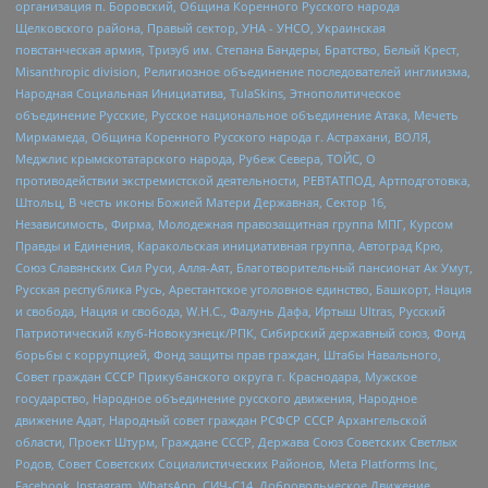
организация п. Боровский, Община Коренного Русского народа
Щелковского района, Правый сектор, УНА - УНСО, Украинская
повстанческая армия, Тризуб им. Степана Бандеры, Братство, Белый Крест,
Misanthropic division, Религиозное объединение последователей инглиизма,
Народная Социальная Инициатива, TulaSkins, Этнополитическое
объединение Русские, Русское национальное объединение Атака, Мечеть
Мирмамеда, Община Коренного Русского народа г. Астрахани, ВОЛЯ,
Меджлис крымскотатарского народа, Рубеж Севера, ТОЙС, О
противодействии экстремистской деятельности, РЕВТАТПОД, Артподготовка,
Штольц, В честь иконы Божией Матери Державная, Сектор 16,
Независимость, Фирма, Молодежная правозащитная группа МПГ, Курсом
Правды и Единения, Каракольская инициативная группа, Автоград Крю,
Союз Славянских Сил Руси, Алля-Аят, Благотворительный пансионат Ак Умут,
Русская республика Русь, Арестантское уголовное единство, Башкорт, Нация
и свобода, Нация и свобода, W.H.С., Фалунь Дафа, Иртыш Ultras, Русский
Патриотический клуб-Новокузнецк/РПК, Сибирский державный союз, Фонд
борьбы с коррупцией, Фонд защиты прав граждан, Штабы Навального,
Совет граждан СССР Прикубанского округа г. Краснодара, Мужское
государство, Народное объединение русского движения, Народное
движение Адат, Народный совет граждан РСФСР СССР Архангельской
области, Проект Штурм, Граждане СССР, Держава Союз Советских Светлых
Родов, Совет Советских Социалистических Районов, Meta Platforms Inc,
Facebook, Instagram, WhatsApp, СИЧ-С14, Добровольческое Движение