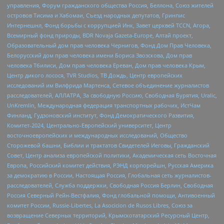
управления, Форум гражданского общества Россия, Беллона, Союз жителей
островов Тисима и Хабомаи, Съезд народных депутатов, Гринпис
Интернешнл, Фонд борьбы с коррупцией Инк, Завет церквей TCCN, Агора,
Всемирный фонд природы, BDR Novaja Gazeta-Europe, Алтай проект,
Образовательный дом прав человека Чернигов, Фонд Дом Прав Человека,
Белорусский дом прав человека имени Бориса Звозскова, Дом прав
человека Тбилиси, Дом прав человека Ереван, Дом прав человека Крым,
Центр дикого лосося, TVR Studios, ТВ Дождь, Центр европейских
исследований им Вилфрида Мартенса, Сетевое объединение журналистов
расследователей, АЛЛАТРА, За свободную Россию, Свободная Бурятия, Uralic,
UnKremlin, Международная федерация транспортных рабочих, ИстЧам
Финланд, Гудзоновский институт, Фонд Демократического Развития,
Комитет-2024, Центрально-Европейский университет, Центр
восточноевропейских и международных исследований, Общество
Сторожевой башни, Библии и трактатов Свидетелей Иеговы, Гражданский
Совет, Центр анализа европейской политики, Академическая сеть Восточная
Европа, Российский комитет действия, РЭНД корпорейшн, Русская Америка
за демократию в России, Настоящая Россия, Глобальная сеть журналистов-
расследователей, Служба поддержки, Свободная Россия Берлин, Свободная
Россия Северный Рейн-Вестфалия, Фонд глобальной помощи, Антивоенный
комитет России, Russie-Libertes, La Asocicion de Rusos Libres, Союз за
возвращение Северных территорий, Крымскотатарский Ресурсный Центр,