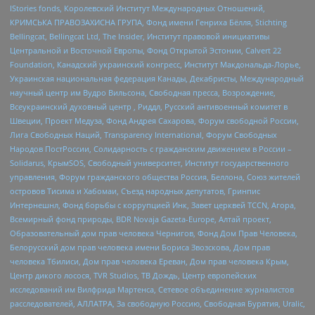
IStories fonds, Королевский Институт Международных Отношений,
КРИМСЬКА ПРАВОЗАХИСНА ГРУПА, Фонд имени Генриха Бёлля, Stichting
Bellingcat, Bellingcat Ltd, The Insider, Институт правовой инициативы
Центральной и Восточной Европы, Фонд Открытой Эстонии, Calvert 22
Foundation, Канадский украинский конгресс, Институт Макдональда-Лорье,
Украинская национальная федерация Канады, Декабристы, Международный
научный центр им Вудро Вильсона, Свободная пресса, Возрождение,
Всеукраинский духовный центр , Риддл, Русский антивоенный комитет в
Швеции, Проект Медуза, Фонд Андрея Сахарова, Форум свободной России,
Лига Свободных Наций, Transparеncy International, Форум Свободных
Народов ПостРоссии, Солидарность с гражданским движением в России –
Solidarus, КрымSOS, Свободный университет, Институт государственного
управления, Форум гражданского общества Россия, Беллона, Союз жителей
островов Тисима и Хабомаи, Съезд народных депутатов, Гринпис
Интернешнл, Фонд борьбы с коррупцией Инк, Завет церквей TCCN, Агора,
Всемирный фонд природы, BDR Novaja Gazeta-Europe, Алтай проект,
Образовательный дом прав человека Чернигов, Фонд Дом Прав Человека,
Белорусский дом прав человека имени Бориса Звозскова, Дом прав
человека Тбилиси, Дом прав человека Ереван, Дом прав человека Крым,
Центр дикого лосося, TVR Studios, ТВ Дождь, Центр европейских
исследований им Вилфрида Мартенса, Сетевое объединение журналистов
расследователей, АЛЛАТРА, За свободную Россию, Свободная Бурятия, Uralic,