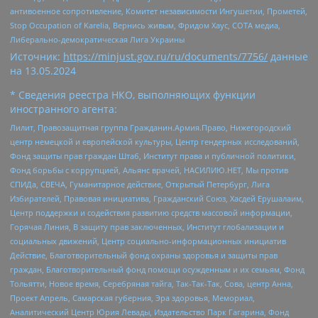
антивоенное сопротивление, Комитет независимости Ингушетии, Прометей,
Stop Occupation of Karelia, Вернись живым, Фридом Хаус, СОТА медиа,
Либерально-демократическая Лига Украины
Источник:
https://minjust.gov.ru/ru/documents/7756/
данные
на
13.05.2024
* Сведения реестра НКО, выполняющих функции
иностранного агента:
Лилит, Правозащитная группа Гражданин.Армия.Право, Нижегородский
центр немецкой и европейской культуры, Центр гендерных исследований,
Фонд защиты прав граждан Штаб, Институт права и публичной политики,
Фонд борьбы с коррупцией, Альянс врачей, НАСИЛИЮ.НЕТ, Мы против
СПИДа, СВЕЧА, Гуманитарное действие, Открытый Петербург, Лига
Избирателей, Правовая инициатива, Гражданский Союз, Хасдей Ерушалаим,
Центр поддержки и содействия развитию средств массовой информации,
Горячая Линия, В защиту прав заключенных, Институт глобализации и
социальных движений, Центр социально-информационных инициатив
Действие, Благотворительный фонд охраны здоровья и защиты прав
граждан, Благотворительный фонд помощи осужденным и их семьям, Фонд
Тольятти, Новое время, Серебряная тайга, Так-Так-Так, Сова, центр Анна,
Проект Апрель, Самарская губерния, Эра здоровья, Мемориал,
Аналитический Центр Юрия Левады, Издательство Парк Гагарина, Фонд