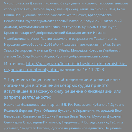
Чистопольский Джамаат, Рохнамо ба суи давлати исломи, Террористическое
сообщество Сеть, Катиба Таухид валь-Джихад, Хайят Тахрир аш-Шам, Ахлю
Сунна Валь Джамаа, National Socialism/White Power, Артподготовка,
Религиозная группа “Джамаат “Красный пахарь”, Колумбайн, Хатлонский
джамаат, Мусульманская религиозная группа п. Кушкуль г. Оренбург,
Крымско-татарский добровольческий батальон имени Номана
Челебиджихана, Азов, Партия исламского возрождения Таджикистана,
Народная самооборона, Дуббайский джамаат, московская ячейка, Батал-
Хаджи Белхороев, Маньяки Культ Убийц, Молодёжь Которая Улыбается,
Легион Свобода России, Айдар, Русский добровольческий корпус
Источник:
http://nac.gov.ru/terroristicheskie-i-ekstremistskie-
organizacii-i-materialy.html
данные на
16.11.2023
* Перечень общественных объединений и религиозных
организаций в отношении которых судом принято
вступившее в законную силу решение о ликвидации или
запрете деятельности:
Национал-большевистская партия, ВЕК РА, Рада земли Кубанской Духовно
Родовой Державы Русь, Община Духовного Управления Асгардской Веси
Беловодья, Славянская Община Капища Веды Перуна, Мужская Духовная
Семинария Староверов-Инглингов, Нурджулар, К Богодержавию, Таблиги
Джамаат, Свидетели Иеговы, Русское национальное единство, Национал-