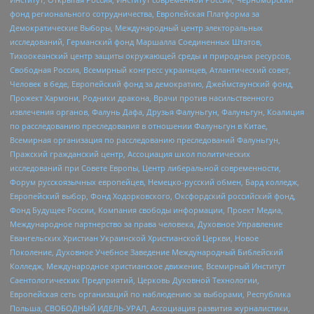
фонд регионального сотрудничества, Европейская Платформа за
Демократические Выборы, Международный центр электоральных
исследований, Германский фонд Маршалла Соединенных Штатов,
Тихоокеанский центр защиты окружающей среды и природных ресурсов,
Свободная Россия, Всемирный конгресс украинцев, Атлантический совет,
Человек в беде, Европейский фонд за демократию, Джеймстаунский фонд,
Прожект Хармони, Родники дракона, Врачи против насильственного
извлечения органов, Фалунь Дафа, Друзья Фалуньгун, Фалуньгун, Коалиция
по расследованию преследования в отношении Фалуньгун в Китае,
Всемирная организация по расследованию преследований Фалуньгун,
Пражский гражданский центр, Ассоциация школ политических
исследований при Совете Европы, Центр либеральной современности,
Форум русскоязычных европейцев, Немецко-русский обмен, Бард колледж,
Европейский выбор, Фонд Ходорковского, Оксфордский российский фонд,
Фонд Будущее России, Компания свободы информации, Проект Медиа,
Международное партнерство за права человека, Духовное Управление
Евангельских Христиан Украинской Христианской Церкви, Новое
Поколение, Духовное Учебное Заведение Международный Библейский
Колледж, Международное христианское движение, Всемирный Институт
Саентологических Предприятий, Церковь Духовной Технологии,
Европейская сеть организаций по наблюдению за выборами, Республика
Польша, СВОБОДНЫЙ ИДЕЛЬ-УРАЛ, Ассоциация развития журналистики,