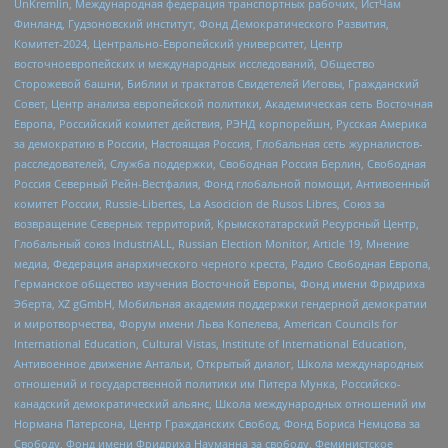
UnKremlin, Международная федерация транспортных рабочих, ИстЧам
Финланд, Гудзоновский институт, Фонд Демократического Развития,
Комитет-2024, Центрально-Европейский университет, Центр
восточноевропейских и международных исследований, Общество
Сторожевой башни, Библии и трактатов Свидетелей Иеговы, Гражданский
Совет, Центр анализа европейской политики, Академическая сеть Восточная
Европа, Российский комитет действия, РЭНД корпорейшн, Русская Америка
за демократию в России, Настоящая Россия, Глобальная сеть журналистов-
расследователей, Служба поддержки, Свободная Россия Берлин, Свободная
Россия Северный Рейн-Вестфалия, Фонд глобальной помощи, Антивоенный
комитет России, Russie-Libertes, La Asocicion de Rusos Libres, Союз за
возвращение Северных территорий, Крымскотатарский Ресурсный Центр,
Глобальный союз IndustriALL, Russian Election Monitor, Article 19, Мнение
медиа, Федерация анархического черного креста, Радио Свободная Европа,
Германское общество изучения Восточной Европы, Фонд имени Фридриха
Эберта, XZ gGmbH, Мобильная академия поддержки гендерной демократии
и миротворчества, Форум имени Льва Копелева, American Councils for
International Education, Cultural Vistas, Institute of International Education,
Антивоенное движение Антальи, Открытый диалог, Школа международных
отношений и государственной политики им Питера Мунка, Российско-
канадский демократический альянс, Школа международных отношений им
Нормана Патерсона, Центр Гражданских Свобод, Фонд Бориса Немцова за
Свободу, Фонд имени Фридриха Науманна за свободу, Феминистское