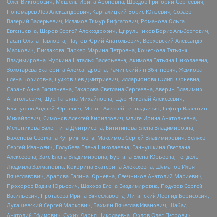
Олег Викторович, Мошель Ирина Ароновна, Шведов Григорий Сергеевич,
Пономарев Лев Александрович, Каргалицкий Борис Юльевич, Созаев
Валерий Валерьевич, Исламов Тимур Рифгатович, Романова Ольга
Евгеньевна, Щаров Сергей Алексадрович, Цирульников Борис Альбертович,
Гасан Ольга Павловна, Паутов Юрий Анатольевич, Верховский Александр
Маркович, Пислакова-Паркер Марина Петровна, Кочеткова Татьяна
Владимировна, Чуркина Наталья Валерьевна, Акимова Татьяна Николаевна,
Золотарева Екатерина Александровна, Рачинский Ян Збигневич, Жемкова
Елена Борисовна, Гудков Лев Дмитриевич, Илларионова Юлия Юрьевна,
Саранг Анна Васильевна, Захарова Светлана Сергеевна, Аверин Владимир
Анатольевич, Щур Татьяна Михайловна, Щур Николай Алексеевич,
Блинушов Андрей Юрьевич, Мосин Алексей Геннадьевич, Гефтер Валентин
Михайлович, Симонов Алексей Кириллович, Флиге Ирина Анатольевна,
Мельникова Валентина Дмитриевна, Вититинова Елена Владимировна,
Баженова Светлана Куприяновна, Максимов Сергей Владимирович, Беляев
Сергей Иванович, Голубева Елена Николаевна, Ганнушкина Светлана
Алексеевна, Закс Елена Владимировна, Буртина Елена Юрьевна, Гендель
Людмила Залмановна, Кокорина Екатерина Алексеевна, Шуманов Илья
Вячеславович, Арапова Галина Юрьевна, Свечников Анатолий Мариевич,
Прохоров Вадим Юрьевич, Шахова Елена Владимировна, Подузов Сергей
Васильевич, Протасова Ирина Вячеславовна, Литинский Леонид Борисович,
Лукашевский Сергей Маркович, Бахмин Вячеслав Иванович, Шабад
Анатолий Ефимович, Сухих Дарья Николаевна, Орлов Олег Петрович,