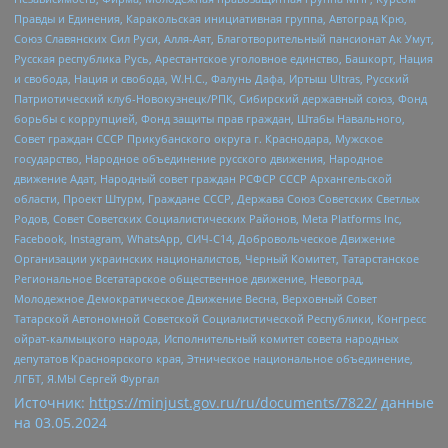
Правды и Единения, Каракольская инициативная группа, Автоград Крю,
Союз Славянских Сил Руси, Алля-Аят, Благотворительный пансионат Ак Умут,
Русская республика Русь, Арестантское уголовное единство, Башкорт, Нация
и свобода, Нация и свобода, W.H.С., Фалунь Дафа, Иртыш Ultras, Русский
Патриотический клуб-Новокузнецк/РПК, Сибирский державный союз, Фонд
борьбы с коррупцией, Фонд защиты прав граждан, Штабы Навального,
Совет граждан СССР Прикубанского округа г. Краснодара, Мужское
государство, Народное объединение русского движения, Народное
движение Адат, Народный совет граждан РСФСР СССР Архангельской
области, Проект Штурм, Граждане СССР, Держава Союз Советских Светлых
Родов, Совет Советских Социалистических Районов, Meta Platforms Inc,
Facebook, Instagram, WhatsApp, СИЧ-С14, Добровольческое Движение
Организации украинских националистов, Черный Комитет, Татарстанское
Региональное Всетатарское общественное движение, Невоград,
Молодежное Демократическое Движение Весна, Верховный Совет
Татарской Автономной Советской Социалистической Республики, Конгресс
ойрат-калмыцкого народа, Исполнительный комитет совета народных
депутатов Красноярского края, Этническое национальное объединение,
ЛГБТ, Я.МЫ Сергей Фургал
Источник:
https://minjust.gov.ru/ru/documents/7822/
данные
на
03.05.2024