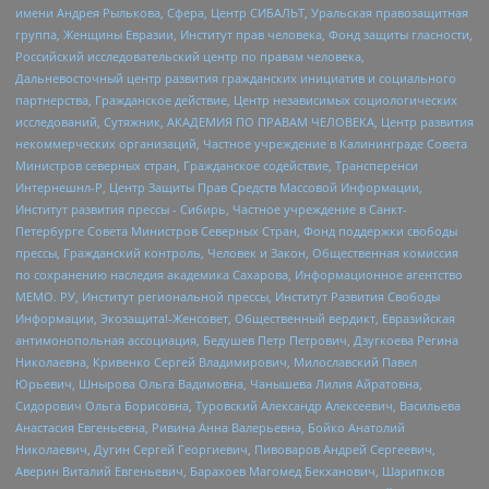
имени Андрея Рылькова, Сфера, Центр СИБАЛЬТ, Уральская правозащитная
группа, Женщины Евразии, Институт прав человека, Фонд защиты гласности,
Российский исследовательский центр по правам человека,
Дальневосточный центр развития гражданских инициатив и социального
партнерства, Гражданское действие, Центр независимых социологических
исследований, Сутяжник, АКАДЕМИЯ ПО ПРАВАМ ЧЕЛОВЕКА, Центр развития
некоммерческих организаций, Частное учреждение в Калининграде Совета
Министров северных стран, Гражданское содействие, Трансперенси
Интернешнл-Р, Центр Защиты Прав Средств Массовой Информации,
Институт развития прессы - Сибирь, Частное учреждение в Санкт-
Петербурге Совета Министров Северных Стран, Фонд поддержки свободы
прессы, Гражданский контроль, Человек и Закон, Общественная комиссия
по сохранению наследия академика Сахарова, Информационное агентство
МЕМО. РУ, Институт региональной прессы, Институт Развития Свободы
Информации, Экозащита!-Женсовет, Общественный вердикт, Евразийская
антимонопольная ассоциация, Бедушев Петр Петрович, Дзугкоева Регина
Николаевна, Кривенко Сергей Владимирович, Милославский Павел
Юрьевич, Шнырова Ольга Вадимовна, Чанышева Лилия Айратовна,
Сидорович Ольга Борисовна, Туровский Александр Алексеевич, Васильева
Анастасия Евгеньевна, Ривина Анна Валерьевна, Бойко Анатолий
Николаевич, Дугин Сергей Георгиевич, Пивоваров Андрей Сергеевич,
Аверин Виталий Евгеньевич, Барахоев Магомед Бекханович, Шарипков