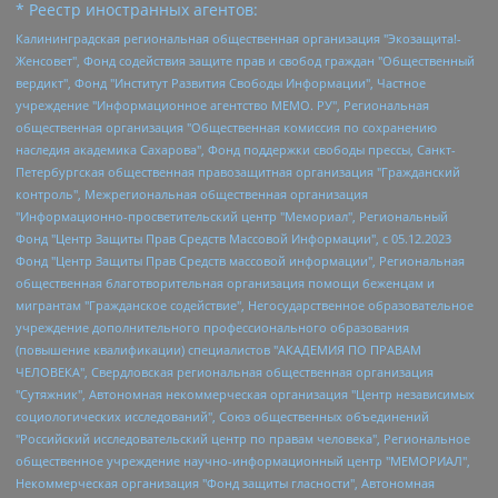
* Реестр иностранных агентов:
Калининградская региональная общественная организация "Экозащита!-Женсовет", Фонд содействия защите прав и свобод граждан "Общественный вердикт", Фонд "Институт Развития Свободы Информации", Частное учреждение "Информационное агентство МЕМО. РУ", Региональная общественная организация "Общественная комиссия по сохранению наследия академика Сахарова", Фонд поддержки свободы прессы, Санкт-Петербургская общественная правозащитная организация "Гражданский контроль", Межрегиональная общественная организация "Информационно-просветительский центр "Мемориал", Региональный Фонд "Центр Защиты Прав Средств Массовой Информации", с 05.12.2023 Фонд "Центр Защиты Прав Средств массовой информации", Региональная общественная благотворительная организация помощи беженцам и мигрантам "Гражданское содействие", Негосударственное образовательное учреждение дополнительного профессионального образования (повышение квалификации) специалистов "АКАДЕМИЯ ПО ПРАВАМ ЧЕЛОВЕКА", Свердловская региональная общественная организация "Сутяжник", Автономная некоммерческая организация "Центр независимых социологических исследований", Союз общественных объединений "Российский исследовательский центр по правам человека", Региональное общественное учреждение научно-информационный центр "МЕМОРИАЛ", Некоммерческая организация "Фонд защиты гласности", Автономная некоммерческая организация "Институт прав человека", Городская общественная организация "Екатеринбургское общество "МЕМОРИАЛ", Городская общественная организация "Рязанское историко-просветительское и правозащитное общество "Мемориал" (Рязанский Мемориал), Челябинский региональный орган общественной самодеятельности – женское общественное объединение "Женщины Евразии", Челябинский региональный орган общественной самодеятельности "Уральская правозащитная группа", Фонд содействия защите здоровья и социальной справедливости имени Андрея Рылькова, Автономная Некоммерческая Организация "Аналитический Центр Юрия Левады", Автономная некоммерческая организация социальной поддержки населения "Проект Апрель", Региональная общественная организация помощи женщинам и детям, находящимся в кризисной ситуации "Информационно-методический центр "Анна", Фонд содействия развитию массовых коммуникаций и правовому просвещению "Так-так-Так", Фонд содействия устойчивому развитию "Серебряная тайга", Свердловский региональный общественный фонд социальных проектов "Новое время", "Idel.Реалии", Кавказ.Реалии, Крым.Реалии, Телеканал Настоящее Время, Татаро-башкирская служба Радио Свобода (Azatliq Radiosi), Радио Свободная Европа/Радио Свобода (PCE/PC), "Сибирь.Реалии", "Фактограф", Благотворительный фонд помощи осужденным и их семьям, Автономная некоммерческая организация "Институт глобализации и социальных движений", Фонд "В защиту прав заключенных", Частное учреждение "Центр поддержки и содействия развитию средств массовой информации", Пензенский региональный общественный благотворительный фонд "Гражданский союз", "Север.Реалии", Некоммерческая организация Фонд "Правовая инициатива", Общество с ограниченной ответственностью "Радио Свободная Европа/Радио Свобода", Чешское информационное агентство "MEDIUM-ORIENT", Красноярская региональная общественная организация "Мы против СПИДа", Камалягин Денис Николаевич, Маркелов Сергей Евгеньевич, Пономарев Лев Александрович, Савицкая Людмила Алексеевна, Автономная некоммерческая организация "Центр по работе с проблемой насилия "НАСИЛИЮ.НЕТ", Межрегиональный профессиональный союз работников здравоохранения "Альянс врачей", Юридическое лицо, зарегистрированное в Латвийской Республике, SIA "Medusa Project" (регистрационный номер 40103797863, дата регистрации 10.06.2014), Некоммерческая организация "Фонд по борьбе с коррупцией", Автономная некоммерческая организация "Институт права и публичной политики", Баданин Роман Сергеевич, Гликин Максим Александрович, Железнова Мария Михайловна, Лукьянова Юлия Сергеевна, Маетная Елизавета Витальевна, Маняхин Петр Борисович, Чуракова Ольга Владимировна, Ярош Юлия Петровна, Юридическое лицо "The Insider SIA", зарегистрированное в Риге, Латвийская Республика (дата регистрации 26.06.2015), являющееся администратором доменного имени интернет-издания "The Insider SIA", https://theins.ru, Постернак Алексей Евгеньевич, Рубин Михаил Аркадьевич, Анин Роман Александрович, Юридическое лицо Istories fonds, зарегистрированное в Латвийской Республике (регистрационный номер 50008295751, дата регистрации 24.02.2020), Великовский Дмитрий Александрович, Долинина Ирина Николаевна, Мароховская Алеся Алексеевна, Шлейнов Роман Юрьевич, Шмагун Олеся Валентиновна, Общество с ограниченной ответственностью "Альтаир 2021", Общество с ограниченной ответственностью "Вега 2021", Общество с ограниченной ответственностью "Главный редактор 2021", Общество с ограниченной ответственностью "Ромашки монолит", Важенков Артем Валерьевич, Ивановская областная общественная организация "Центр гендерных исследований", Гурман Юрий Альбертович, Медиапроект "ОВД-Инфо", Егоров Владимир Владимирович, Жилинский Владимир Александрович, Общество с ограниченной ответственностью "ЗП", Иванова София Юрьевна, Карезина Инна Павловна, Кильтау Екатерина Викторовна, Петров Алексей Викторович, Пискунов Сергей Евгеньевич, Смирнов Сергей Сергеевич, Тихонов Михаил Сергеевич, Общество с ограниченной ответственностью "ЖУРНАЛИСТ-ИНОСТРАННЫЙ АГЕНТ", Арапова Галина Юрьевна, Вольтская Татьяна Анатольевна, Американская компания "Mason G.E.S. Anonymous Foundation" (США), являющаяся владельцем интернет-издания https://mnews.world/, Компания "Stichting Bellingcat", зарегистрированная в Нидерландах (дата регистрации 11.07.2018), Захаров Андрей Вячеславович, Клепиковская Екатерина Дмитриевна, Общество с ограниченной ответственностью "МЕМО", Перл Роман Александрович, Симонов Евгений Алексеевич, Соловьева Елена Анатольевна, Сотников Даниил Владимирович, Сурначева Елизавета Дмитриевна, Автономная некоммерческая организация по защите прав человека и информированию населения "Якутия – Наше Мнение", Общество с ограниченной ответственностью "Москоу диджитал медиа", с 26.01.2023 Общество с ограниченной ответственностью "Чайка Белые сады", Ветошкина Валерия Валерьевна, Заговора Максим Александрович, Межрегиональное общественное движение "Российская ЛГБТ - сеть", Оленичев Максим Владимирович, Павлов Иван Юрьевич, Скворцова Елена Сергеевна, Общество с ограниченной ответственностью "Как бы инагент", Кочетков Игорь Викторович, Общество с ограниченной ответственностью "Честные выборы", Еланчик Олег Александрович, Общество с ограниченной ответственностью "Нобелевский призыв", Гималова Регина Эмилевна, Григорьев Андрей Валерьевич, Григорьева Алина Александровна, Ассоциация по содействию защите прав призывников, альтернативнослужащих и военнослужащих "Правозащитная группа "Гражданин.Армия.Право", Хисамова Регина Фаритовна, Автономная некоммерческая организация по реализации социально-правовых программ "Лилит", Дальневосточное общественное движение "Маяк", Санкт-Петербургская ЛГБТ-инициативная группа "Выход", Инициативная группа ЛГБТ+ "Реверс", Алексеев Андрей Викторович, Бекбулатова Таисия Львовна, Беляев Иван Михайлович, Владыкина Елена Сергеевна, Гельман Марат Александрович, Никульшина Вероника Юрьевна, Толоконникова Надежда Андреевна, Шендерович Виктор Анатольевич, Общество с ограниченной ответственностью "Данное сообщение", Общество с ограниченной ответственностью Издательский дом "Новая глава", Айнбиндер Александра Александровна, Московский комьюнити-центр для ЛГБТ+инициатив, Благотворительный фонд развития филантропии, Deutsche Welle (Германия, Kurt-Schumacher-Strasse 3, 53113 Bonn), Борзунова Мария Михайловна, Воробьев Виктор Викторович, Голубева Анна Львовна, Константинова Алла Михайловна, Малкова Ирина Владимировна, Мурадов Мурад Абдулгалимович, Осетинская Елизавета Николаевна, Понасенков Евгений Николаевич, Ганапольский Матвей Юрьевич, Киселев Евгений Алексеевич, Борухович Ирина Григорьевна, Дремин Иван Тимофеевич, Дубровский Дмитрий Викторович, Красноярская региональная общественная организация поддержки и развития альтернативных образовательных технологий и межкультурных коммуникаций "ИНТЕРРА", Маяковская Екатерина Алексеевна, Фейгин Марк Захарович, Филимонов Андрей Викторович, Дзугкоева Регина Николаевна, Доброхотов Роман Александрович, Дудь Юрий Александрович, Елкин Сергей Владимирович, Кругликов Кирилл Игоревич, Сабунаева Мария Леонидовна, Семенов Алексей Владимирович, Шаинян Карен Багратович, Шульман Екатерина Михайловна, Асафьев Артур Валерьевич, Вахштайн Виктор Семенович, Венедиктов Алексей Алексеевич, Лушникова Екатерина Евгеньевна, Волков Леонид Михайлович, Невзоров Александр Глебович, Пархоменко Сергей Борисович, Сироткин Ярослав Николаевич, Кара-Мурза Владимир Владимирович, Баранова Наталья Владимировна, Гозман Леонид Яковлевич, Кагарлицкий Борис Юльевич, Климарев Михаил Валерьевич, Милов Владимир Станиславович, Автономная некоммерческая организация Краснодарский центр современного искусства "Типография", Моргенштерн Алишер Тагирович, Соболь Любовь Эдуардовна, Общество с ограниченной ответственностью "ЛИЗА НОРМ", Каспаров Гарри Кимович, Ходорковский Михаил Борисович, Общество с ограниченной ответственностью "Апрельские тезисы", Данилович Ирина Брониславовна, Кашин Олег Владимирович, Петров Николай Владимирович, Пивоваров Алексей Владимирович, Соколов Михаил Владимирович, Цветкова Юлия Владимировна, Чичваркин Евгений Александрович, Комитет против пыток/Команда против пыток, Общество с ограниченной ответственностью "Первый научный", Общество с ограниченной ответственностью "Вертолет и ко", Белоцерковская Вероника Борисовна, Кац Максим Евгеньевич, Лазарева Татьяна Юрьевна, Шаведдинов Руслан Табризович, Яшин Илья Валерьевич, Общество с ограниченной ответственностью "Иноагент ААВ", Алешковский Дмитрий Петрович, Альбац Евгения Марковна, Быков Дмитрий Львович, Галямина Юлия Евгеньевна, Лойко Сергей Леонидович, Мартынов Кирилл Константинович, Медведев Сергей Александрович, Крашенинников Федор Геннадиевич, Гордеева Катерина Вл