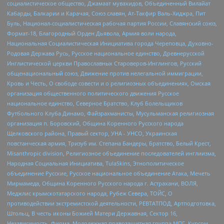
социалистическое общество, Джамаат мувахидов, Объединенный Вилайат
Кабарды, Балкарии и Карачая, Союз славян, Ат-Такфир Валь-Хиджра, Пит
Буль, Национал-социалистическая рабочая партия России, Славянский союз,
Формат-18, Благородный Орден Дьявола, Армия воли народа,
Национальная Социалистическая Инициатива города Череповца, Духовно-
Родовая Держава Русь, Русское национальное единство, Древнерусской
Инглистической церкви Православных Староверов-Инглингов, Русский
общенациональный союз, Движение против нелегальной иммиграции,
Кровь и Честь, О свободе совести и о религиозных объединениях, Омская
организация общественного политического движения Русское
национальное единство, Северное Братство, Клуб Болельщиков
Футбольного Клуба Динамо, Файзрахманисты, Мусульманская религиозная
организация п. Боровский, Община Коренного Русского народа
Щелковского района, Правый сектор, УНА - УНСО, Украинская
повстанческая армия, Тризуб им. Степана Бандеры, Братство, Белый Крест,
Misanthropic division, Религиозное объединение последователей инглиизма,
Народная Социальная Инициатива, TulaSkins, Этнополитическое
объединение Русские, Русское национальное объединение Атака, Мечеть
Мирмамеда, Община Коренного Русского народа г. Астрахани, ВОЛЯ,
Меджлис крымскотатарского народа, Рубеж Севера, ТОЙС, О
противодействии экстремистской деятельности, РЕВТАТПОД, Артподготовка,
Штольц, В честь иконы Божией Матери Державная, Сектор 16,
Независимость, Фирма, Молодежная правозащитная группа МПГ, Курсом