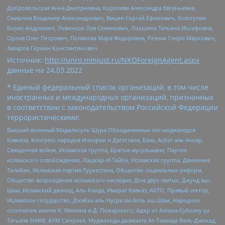
Добровольская Анна Дмитриевна, Королева Александра Евгеньевна,
Смирнов Владимир Александрович, Вицин Сергей Ефимович, Золотухин
Борис Андреевич, Левинсон Лев Семенович, Локшина Татьяна Иосифовна,
Орлов Олег Петрович, Полякова Мара Федоровна, Резник Генри Маркович,
Захаров Герман Константинович
Источник:
http://unro.minjust.ru/NKOForeignAgent.aspx
данные на
24.03.2022
* Единый федеральный список организаций, в том числе
иностранных и международных организаций, признанных
в соответствии с законодательством Российской Федерации
террористическими:
Высший военный Маджлисуль Шура Объединенных сил моджахедов
Кавказа, Конгресс народов Ичкерии и Дагестана, База, Асбат аль-Ансар,
Священная война, Исламская группа, Братья-мусульмане, Партия
исламского освобождения, Лашкар-И-Тайба, Исламская группа, Движение
Талибан, Исламская партия Туркестана, Общество социальных реформ,
Общество возрождения исламского наследия, Дом двух святых, Джунд аш-
Шам, Исламский джихад, Аль-Каида, Имарат Кавказ, АБТО, Правый сектор,
Исламское государство, Джабха аль-Нусра ли-Ахль аш-Шам, Народное
ополчение имени К. Минина и Д. Пожарского, Аджр от Аллаха Субхану уа
Тагьаля SHAM, АУМ Синрике, Муджахеды джамаата Ат-Тавхида Валь-Джихад,