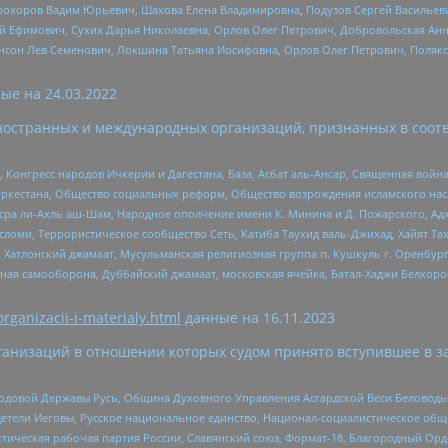
рохоров Вадим Юрьевич, Шахова Елена Владимировна, Подузов Сергей Васильеви
й Ефимович, Сухих Дарья Николаевна, Орлов Олег Петрович, Добровольская Анн
нсон Лев Семенович, Локшина Татьяна Иосифовна, Орлов Олег Петрович, Поляк
ые на
24.03.2022
ностранных и международных организаций, признанных в соотв
нгресс народов Ичкерии и Дагестана, База, Асбат аль-Ансар, Священная война,
уркестана, Общество социальных реформ, Общество возрождения исламского насл
Нусра ли-Ахль аш-Шам, Народное ополчение имени К. Минина и Д. Пожарского, Ад
сломи, Террористическое сообщество Сеть, Катиба Таухид валь-Джихад, Хайят Тах
, Хатлонский джамаат, Мусульманская религиозная группа п. Кушкуль г. Оренбу
ная самооборона, Дуббайский джамаат, московская ячейка, Батал-Хаджи Белхор
organizacii-i-materialy.html
данные на
16.11.2023
анизаций в отношении которых судом принято вступившее в з
 Родовой Державы Русь, Община Духовного Управления Асгардской Веси Беловод
детели Иеговы, Русское национальное единство, Национал-социалистическое об
истическая рабочая партия России, Славянский союз, Формат-18, Благородный Ор