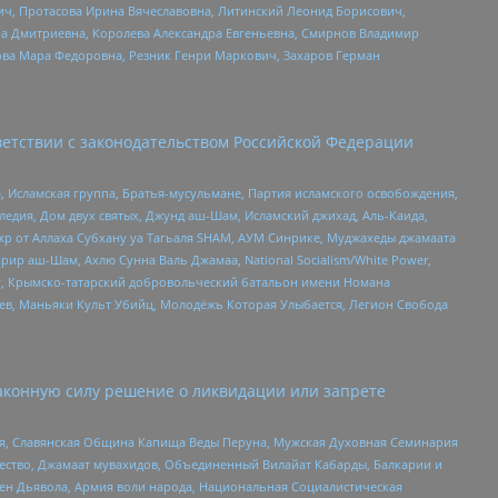
ч, Протасова Ирина Вячеславовна, Литинский Леонид Борисович,
а Дмитриевна, Королева Александра Евгеньевна, Смирнов Владимир
ова Мара Федоровна, Резник Генри Маркович, Захаров Герман
етствии с законодательством Российской Федерации
 Исламская группа, Братья-мусульмане, Партия исламского освобождения,
едия, Дом двух святых, Джунд аш-Шам, Исламский джихад, Аль-Каида,
жр от Аллаха Субхану уа Тагьаля SHAM, АУМ Синрике, Муджахеды джамаата
рир аш-Шам, Ахлю Сунна Валь Джамаа, National Socialism/White Power,
рг, Крымско-татарский добровольческий батальон имени Номана
оев, Маньяки Культ Убийц, Молодёжь Которая Улыбается, Легион Свобода
аконную силу решение о ликвидации или запрете
ья, Славянская Община Капища Веды Перуна, Мужская Духовная Семинария
щество, Джамаат мувахидов, Объединенный Вилайат Кабарды, Балкарии и
ден Дьявола, Армия воли народа, Национальная Социалистическая