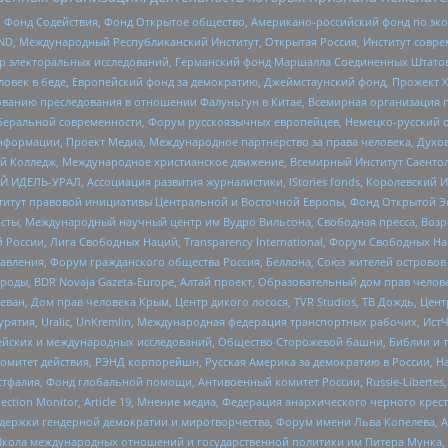
 Фонд Содействия, Фонд Открытое общество, Американо-российский фонд по э
 Международный Республиканский Институт, Открытая Россия, Институт совре
р электоральных исследований, Германский фонд Маршалла Соединенных Штатов
еловек в беде, Европейский фонд за демократию, Джеймстаунский фонд, Прожект
дованию преследования в отношении Фалуньгун в Китае, Всемирная организация 
беральной современности, Форум русскоязычных европейцев, Немецко-русский о
формации, Проект Медиа, Международное партнерство за права человека, Духов
 Колледж, Международное христианское движение, Всемирный Институт Саентол
 ИДЕЛЬ-УРАЛ, Ассоциация развития журналистики, IStories fonds, Королевск
r, Институт правовой инициативы Центральной и Восточной Европы, Фонд Открытой Э
ты, Международный научный центр им Вудро Вильсона, Свободная пресса, Возро
России, Лига Свободных Наций, Transparеncy International, Форум Свободных Н
правления, Форум гражданского общества Россия, Беллона, Союз жителей острово
роды, BDR Novaja Gazeta-Europe, Алтай проект, Образовательный дом прав челов
еван, Дом прав человека Крым, Центр дикого лосося, TVR Studios, ТВ Дождь, Це
урятия, Uralic, UnKremlin, Международная федерация транспортных рабочих, Ист
ейских и международных исследований, Общество Сторожевой башни, Библии и тр
омитет действия, РЭНД корпорейшн, Русская Америка за демократию в России, Н
фалия, Фонд глобальной помощи, Антивоенный комитет России, Russie-Libertes, L
lection Monitor, Article 19, Мнение медиа, Федерация анархического черного кр
и гендерной демократии и миротворчества, Форум имени Льва Копелева, American C
г, Школа международных отношений и государственной политики им Питера Мунка