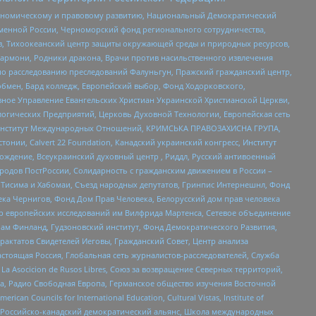
кономическому и правовому развитию, Национальный Демократический
менной России, Черноморский фонд регионального сотрудничества,
, Тихоокеанский центр защиты окружающей среды и природных ресурсов,
 Хармони, Родники дракона, Врачи против насильственного извлечения
по расследованию преследований Фалуньгун, Пражский гражданский центр,
бмен, Бард колледж, Европейский выбор, Фонд Ходорковского,
ное Управление Евангельских Христиан Украинской Христианской Церкви,
огических Предприятий, Церковь Духовной Технологии, Европейская сеть
ий Институт Международных Отношений, КРИМСЬКА ПРАВОЗАХИСНА ГРУПА,
стонии, Calvert 22 Foundation, Канадский украинский конгресс, Институт
ждение, Всеукраинский духовный центр , Риддл, Русский антивоенный
ародов ПостРоссии, Солидарность с гражданским движением в России –
в Тисима и Хабомаи, Съезд народных депутатов, Гринпис Интернешнл, Фонд
ека Чернигов, Фонд Дом Прав Человека, Белорусский дом прав человека
нтр европейских исследований им Вилфрида Мартенса, Сетевое объединение
Чам Финланд, Гудзоновский институт, Фонд Демократического Развития,
актатов Свидетелей Иеговы, Гражданский Совет, Центр анализа
астоящая Россия, Глобальная сеть журналистов-расследователей, Служба
a Asocicion de Rusos Libres, Союз за возвращение Северных территорий,
еста, Радио Свободная Европа, Германское общество изучения Восточной
ouncils for International Education, Cultural Vistas, Institute of
, Российско-канадский демократический альянс, Школа международных