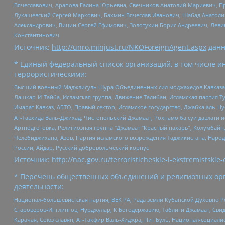
Вячеславович, Арапова Галина Юрьевна, Свечников Анатолий Мариевич, П
Лукашевский Сергей Маркович, Бахмин Вячеслав Иванович, Шабад Анатоли
Александрович, Вицин Сергей Ефимович, Золотухин Борис Андреевич, Леви
Константинович
Источник:
http://unro.minjust.ru/NKOForeignAgent.aspx
данн
* Единый федеральный список организаций, в том числе и
террористическими:
Высший военный Маджлисуль Шура Объединенных сил моджахедов Кавказа, Ко
Лашкар-И-Тайба, Исламская группа, Движение Талибан, Исламская партия Т
Имарат Кавказ, АБТО, Правый сектор, Исламское государство, Джабха аль-
Ат-Тавхида Валь-Джихад, Чистопольский Джамаат, Рохнамо ба суи давлати и
Артподготовка, Религиозная группа “Джамаат “Красный пахарь”, Колумбайн
Челебиджихана, Азов, Партия исламского возрождения Таджикистана, Народ
России, Айдар, Русский добровольческий корпус
Источник:
http://nac.gov.ru/terroristicheskie-i-ekstremistskie-
* Перечень общественных объединений и религиозных орг
деятельности:
Национал-большевистская партия, ВЕК РА, Рада земли Кубанской Духовно
Староверов-Инглингов, Нурджулар, К Богодержавию, Таблиги Джамаат, Сви
Карачая, Союз славян, Ат-Такфир Валь-Хиджра, Пит Буль, Национал-социал