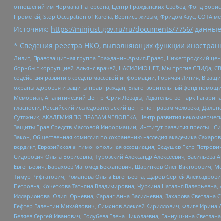
отношений им Нормана Патерсона, Центр Гражданских Свобод, Фонд Бориса
Прометей, Stop Occupation of Karelia, Вернись живым, Фридом Хаус, СОТА 
Источник:
https://minjust.gov.ru/ru/documents/7756/
данные
* Сведения реестра НКО, выполняющих функции иностранн
Лилит, Правозащитная группа Гражданин.Армия.Право, Нижегородский цент
борьбы с коррупцией, Альянс врачей, НАСИЛИЮ.НЕТ, Мы против СПИДа, СВЕ
содействия развитию средств массовой информации, Горячая Линия, В защ
охраны здоровья и защиты прав граждан, Благотворительный фонд помощи ос
Мемориал, Аналитический Центр Юрия Левады, Издательство Парк Гагарина
гласности, Российский исследовательский центр по правам человека, Даль
Сутяжник, АКАДЕМИЯ ПО ПРАВАМ ЧЕЛОВЕКА, Центр развития некоммерческих
Защиты Прав Средств Массовой Информации, Институт развития прессы - Си
Закон, Общественная комиссия по сохранению наследия академика Сахаров
вердикт, Евразийская антимонопольная ассоциация, Бедушев Петр Петрови
Сидорович Ольга Борисовна, Туровский Александр Алексеевич, Васильева А
Евгеньевич, Барахоев Магомед Бекханович, Шарипков Олег Викторович, М
Тимур Рифгатович, Романова Ольга Евгеньевна, Щаров Сергей Алексадрови
Петровна, Кочеткова Татьяна Владимировна, Чуркина Наталья Валерьевна, 
Илларионова Юлия Юрьевна, Саранг Анна Васильевна, Захарова Светлана 
Гефтер Валентин Михайлович, Симонов Алексей Кириллович, Флиге Ирина 
Беляев Сергей Иванович, Голубева Елена Николаевна, Ганнушкина Светлана