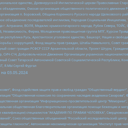
ациональное единство, Древнерусской Инглистической церкви Православных Ста
ных объединениях, Омская организация общественного политического движения Р
рганизация п. Боровский, Община Коренного Русского народа Щелковского район
гиозное объединение последователей инглиизма, Народная Социальная Инициатива,
 г. Астрахани, ВОЛЯ, Меджлис крымскотатарского народа, Рубеж Севера, ТОЙС, 
6, Независимость, Фирма, Молодежная правозащитная группа МПГ, Курсом Правд
ая республика Русь, Арестантское уголовное единство, Башкорт, Нация и свобода,
орьбы с коррупцией, Фонд защиты прав граждан, Штабы Навального, Совет гражд
ный совет граждан РСФСР СССР Архангельской области, Проект Штурм, Граждане 
tsApp, СИЧ-С14, Добровольческое Движение Организации украинских националисто
ный Совет Татарской Автономной Советской Социалистической Республики, Кон
БТ, Я.МЫ Сергей Фургал
 на
03.05.2024
мная некоммерческая организация "Центр по работе с проблемой насилия "НАСИЛИЮ.НЕТ", Межрегиональный профессиональный союз работников здравоохранения "Альянс врачей", Юридическое лицо, зарегистрированное в Латвийской Республике, SIA "Medusa Project" (регистрационный номер 40103797863, дата регистрации 10.06.2014), Некоммерческая организация "Фонд по борьбе с коррупцией", Автономная некоммерческая организация "Институт права и публичной политики", Баданин Роман Сергеевич, Гликин Максим Александрович, Железнова Мария Михайловна, Лукьянова Юлия Сергеевна, Маетная Елизавета Витальевна, Маняхин Петр Борисович, Чуракова Ольга Владимировна, Ярош Юлия Петровна, Юридическое лицо "The Insider SIA", зарегистрированное в Риге, Латвийская Республика (дата регистрации 26.06.2015), являющееся администратором доменного имени интернет-издания "The Insider SIA", https://theins.ru, Постернак Алексей Евгеньевич, Рубин Михаил Аркадьевич, Анин Роман Александрович, Юридическое лицо Istories fonds, зарегистрированное в Латвийской Республике (регистрационный номер 50008295751, дата регистрации 24.02.2020), Великовский Дмитрий Александрович, Долинина Ирина Николаевна, Мароховская Алеся Алексеевна, Шлейнов Роман Юрьевич, Шмагун Олеся Валентиновна, Общество с ограниченной ответственностью "Альтаир 2021", Общество с ограниченной ответственностью "Вега 2021", Общество с ограниченной ответственностью "Главный редактор 2021", Общество с ограниченной ответственностью "Ромашки монолит", Важенков Артем Валерьевич, Ивановская областная общественная организация "Центр гендерных исследований", Гурман Юрий Альбертович, Медиапроект "ОВД-Инфо", Егоров Владимир Владимирович, Жилинский Владимир Александрович, Общество с ограниченной ответственностью "ЗП", Иванова София Юрьевна, Карезина Инна Павловна, Кильтау Екатерина Викторовна, Петров Алексей Викторович, Пискунов Сергей Евгеньевич, Смирнов Сергей Сергеевич, Тихонов Михаил Сергеевич, Общество с ограниченной ответственностью "ЖУРНАЛИСТ-ИНОСТРАННЫЙ АГЕНТ", Арапова Галина Юрьевна, Вольтская Татьяна Анатольевна, Американская компания "Mason G.E.S. Anonymous Foundation" (США), являющаяся владельцем интернет-издания https://mnews.world/, Компания "Stichting Bellingcat", зарегистрированная в Нидерландах (дата регистрации 11.07.2018), Захаров Андрей Вячеславович, Клепиковская Екатерина Дмитриевна, Общество с ограниченной ответственностью "МЕМО", Перл Роман Александрович, Симонов Евгений Алексеевич, Соловьева Елена Анатольевна, Сотников Даниил Владимирович, Сурначева Елизавета Дмитриевна, Автономная некоммерческая организация по защите прав человека и информированию населения "Якутия – Наше Мнение", Общество с ограниченной ответственностью "Москоу диджитал медиа", с 26.01.2023 Общество с ограниченной ответственностью "Чайка Белые сады", Ветошкина Валерия Валерьевна, Заговора Максим Александрович, Межрегиональное общественное движение "Российская ЛГБТ - сеть", Оленичев Максим Владимирович, Павлов Иван Юрьевич, Скворцова Елена Сергеевна, Общество с ограниченной ответственностью "Как бы инагент", Кочетков Игорь Викторович, Общество с ограниченной ответственностью "Честные выборы", Еланчик Олег Александрович, Общество с ограниченной ответственностью "Нобелевский призыв", Гималова Регина Эмилевна, Григорьев Андрей Валерьевич, Григорьева Алина Александровна, Ассоциация по содействию защите прав призывников, альтернативнослужащих и военнослужащих "Правозащитная группа "Гражданин.Армия.Право", Хисамова Регина Фаритовна, Автономная некоммерческая организация по реализации социально-правовых программ "Лилит", Дальн