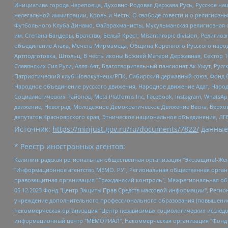
Инициатива города Череповца, Духовно-Родовая Держава Русь, Русское н
нелегальной иммиграции, Кровь и Честь, О свободе совести и о религиоз
Футбольного Клуба Динамо, Файзрахманисты, Мусульманская религиозная о
им. Степана Бандеры, Братство, Белый Крест, Misanthropic division, Рели
объединение Атака, Мечеть Мирмамеда, Община Коренного Русского народа
Артподготовка, Штольц, В честь иконы Божией Матери Державная, Сектор 1
Славянских Сил Руси, Алля-Аят, Благотворительный пансионат Ак Умут, Русск
Патриотический клуб-Новокузнецк/РПК, Сибирский державный союз, Фонд б
Народное объединение русского движения, Народное движение Адат, Народ
Социалистических Районов, Meta Platforms Inc, Facebook, Instagram, Wha
движение, Невоград, Молодежное Демократическое Движение Весна, Верхов
депутатов Красноярского края, Этническое национальное объединение, ЛГ
Источник:
https://minjust.gov.ru/ru/documents/7822/
данные
* Реестр иностранных агентов:
Калининградская региональная общественная организация "Экозащита!-Женсовет", Фонд содействия защите прав и свобод граждан "Общественный вердикт", Фонд "Институт Развития Свободы Информации", Частное учреждение "Информационное агентство МЕМО. РУ", Региональная общественная организация "Общественная комиссия по сохранению наследия академика Сахарова", Фонд поддержки свободы прессы, Санкт-Петербургская общественная правозащитная организация "Гражданский контроль", Межрегиональная общественная организация "Информационно-просветительский центр "Мемориал", Региональный Фонд "Центр Защиты Прав Средств Массовой Информации", с 05.12.2023 Фонд "Центр Защиты Прав Средств массовой информации", Региональная общественная благотворительная организация помощи беженцам и мигрантам "Гражданское содействие", Негосударственное образовательное учреждение дополнительного профессионального образования (повышение квалификации) специалистов "АКАДЕМИЯ ПО ПРАВАМ ЧЕЛОВЕКА", Свердловская региональная общественная организация "Сутяжник", Автономная некоммерческая организация "Центр независимых социологических исследований", Союз общественных объединений "Российский исследовательский центр по правам человека", Региональное общественное учреждение научно-информационный центр "МЕМОРИАЛ", Некоммерческая организация "Фонд защиты гласности", Автономная некоммерческая организация "Институт прав человека", Городская общественная организация "Екатеринбургское общество "МЕМОРИАЛ", Городская общественная организация "Рязанское историко-просветительское и правозащитное общество "Мемориал" (Рязанский Мемориал), Челябинский региональный орган общественной самодеятельности – женское общественное объединение "Женщины Евразии", Челябинский региональный орган общественной самодеятельности "Уральская правозащитная группа", Фонд содействия защите здоровья и социальной справедливости имени Андрея Рылькова, Автономная Некоммерческая Организация "Аналитический Центр Юрия Левады", Автономная некоммерческая организация социальной поддержки населения "Проект Апрель", Региональная общественная организация помощи женщинам и детям, находящимся в кризисной ситуации "Информационно-методический центр "Анна", Фонд содействия развитию массовых коммуникаций и правовому просвещению "Так-так-Так", Фонд содействия устойчивому развитию "Серебряная тайга", Свердловский региональный общественный фонд социальных проектов "Новое время", "Idel.Реалии", Кавказ.Реалии, Крым.Реалии, Телеканал Настоящее Время, Татаро-башкирская служба Радио Свобода (Azatliq Radiosi), Радио Свободная Европа/Радио Свобода (PCE/PC), "Сибирь.Реалии", "Фактограф", Благотворительный фонд помощи осужденным и их семьям, Автономная некоммерческая организация "Институт глобализации и социальных движений", Фонд "В защиту прав заключенных", Частное учреждение "Центр поддержки и содействия развитию средств массовой информации", Пензенский региональный общественный благотворительный фонд "Гражданский союз", "Север.Реалии", Некоммерческая организация Фонд "Правовая инициатива", Общество с ограниченной ответственностью "Радио Свободная Европа/Радио Свобода", Чешское информационное агентство "MEDIUM-ORIENT", Красноярская региональная общественная организация "Мы против СПИДа", Камалягин Денис Николаевич, Маркелов Сергей Евгеньевич, Пономарев Лев Александрович, Савицкая Людмила Алексеевна, Автоно