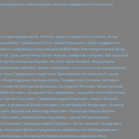
е антивоенное сопротивление, Комитет независимости Ингушетии,
ты прав граждан Штаб, Институт права и публичной политики, Фонд
инициатива, Гражданский Союз, Хасдей Ерушалаим, Центр поддержки и
социально-информационных инициатив Действие, Благотворительный фонд
Так, Сова, центр Анна, Проект Апрель, Самарская губерния, Эра здоровья,
я группа, Женщины Евразии, Институт прав человека, Фонд защиты
Гражданское действие, Центр независимых социологических исследований,
стран, Гражданское содействие, Трансперенси Интернешнл-Р, Центр
н, Фонд поддержки свободы прессы, Гражданский контроль, Человек и
тут Развития Свободы Информации, Экозащита!-Женсовет, Общественный
й Павел Юрьевич, Шнырова Ольга Вадимовна, Чанышева Лилия Айратовна,
ин Сергей Георгиевич, Пивоваров Андрей Сергеевич, Аверин Виталий
вич, Каргалицкий Борис Юльевич, Созаев Валерий Валерьевич, Исламов
льевич, Верховский Александр Маркович, Пислакова-Паркер Марина
н Збигневич, Жемкова Елена Борисовна, Гудков Лев Дмитриевич,
й Алексеевич, Блинушов Андрей Юрьевич, Мосин Алексей Геннадьевич,
а, Баженова Светлана Куприяновна, Максимов Сергей Владимирович,
а Залмановна, Кокорина Екатерина Алексеевна, Шуманов Илья