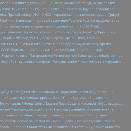
роверов-Инглингов, Русский общенациональный союз, Движение против
усское национальное единство, Северное Братство, Клуб Болельщиков
а, Правый сектор, УНА - УНСО, Украинская повстанческая армия, Тризуб
 TulaSkins, Этнополитическое объединение Русские, Русское национальное
О противодействии экстремистской деятельности, РЕВТАТПОД,
ы и Единения, Каракольская инициативная группа, Автоград Крю, Союз
 Нация и свобода, W.H.С., Фалунь Дафа, Иртыш Ultras, Русский
ан СССР Прикубанского округа г. Краснодара, Мужское государство,
СССР, Держава Союз Советских Светлых Родов, Совет Советских
в, Черный Комитет, Татарстанское Региональное Всетатарское общественное
гресс ойрат-калмыцкого народа, Исполнительный комитет совета народных
евосточное общественное движение "Маяк", Санкт-Петербургская ЛГБТ-инициативная группа "Выход", Инициативная группа ЛГБТ+ "Реверс", Алексеев Андрей Викторович, Бекбулатова Таисия Львовна, Беляев Иван Михайлович, Владыкина Елена Сергеевна, Гельман Марат Александрович, Никульшина Вероника Юрьевна, Толоконникова Надежда Андреевна, Шендерович Виктор Анатольевич, Общество с ограниченной ответственностью "Данное сообщение", Общество с ограниченной ответственностью Издательский дом "Новая глава", Айнбиндер Александра Александровна, Московский комьюнити-центр для ЛГБТ+инициатив, Благотворительный фонд развития филантропии, Deutsche Welle (Германия, Kurt-Schumacher-Strasse 3, 53113 Bonn), Борзунова Мария Михайловна, Воробьев Виктор Викторович, Голубева Анна Львовна, Константинова Алла Михайловна, Малкова Ирина Владимировна, Мурадов Мурад Абдулгалимович, Осетинская Елизавета Николаевна, Понасенков Евгений Николаевич, Ганапольский Матвей Юрьевич, Киселев Евгений Алексеевич, Борухович Ирина Григорьевна, Дремин Иван Тимофеевич, Дубровский Дмитрий Викторович, Красноярская региональная общественная организация поддержки и развития альтернативных образовательных технологий и межкультурных коммуникаций "ИНТЕРРА", Маяковская Екатерина Алексеевна, Фейгин Марк Захарович, Филимонов Андрей Викторович, Дзугкоева Регина Николаевна, Доброхотов Роман Александрович, Дудь Юрий Александрович, Елкин Сергей Владимирович, Кругликов Кирилл Игоревич, Сабунаева Мария Леонидовна, Семенов Алексей Владимирович, Шаинян Карен Багратович, Шульман Екатерина Михайловна, Асафьев Артур Валерьевич, Вахштайн Виктор Семенович, Венедиктов Алексей Алексеевич, Лушникова Екатерина Евгеньевна, Волков Леонид Михайлович, Невзоров Александр Глебович, Пархоменко Сергей Борисович, Сироткин Ярослав Николаевич, Кара-Мурза Владимир Владимирович, Баранова Наталья Владимировна, Гозман Леонид Яковлевич, Кагарлицкий Борис Юльевич, Климарев Михаил Валерьевич, Милов Владимир Станиславович, Автономная некоммерческая организация Краснодарский центр современного искусства "Типография", Моргенштерн Алишер Тагирович, Соболь Любовь Эдуардовна, Общество с ограниченной ответственностью "ЛИЗА НОРМ", Каспаров Гарри Кимович, Ходорковский Михаил Борисович, Общество с ограниченной ответственностью "Апрельские тезисы", Данилович Ирина Брониславовна, Кашин Олег Владимирович, Петров Николай Владимирович, Пивоваров Алексей Владимирович, Соколов Михаил Владимирович, Цветкова Юлия Владимировна, Чичваркин Евгений Александрович, Комитет против пыток/Команда против пыток, Общество с ограниченной ответственностью "Первый научный", Общество с ограниченной ответственностью "Вертолет и ко", Белоцерковская Вероника Борисовна, Кац Максим Евгеньевич, Лазарева Татьяна Юрьевна, Шаведдинов Руслан Табризович, Яшин Илья Валерьевич, Общество с ограниченной ответственностью "Иноагент ААВ", Алешковский Дмитрий Петрович, Альбац Евгения Марковна, Быков Дмитрий Львович, Галямина Юлия Евгеньевна, Лойко Сергей Леонидович, Мартынов Кирилл Константинович, Медведев Сергей Александрович, Крашенинников Федор Геннадиевич, Гордеева Катерина Вл