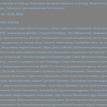
 Немцова за Свободу, Фонд имени Фридриха Науманна за свободу, Феминистско
медиа, Либерально-демократическая Лига Украины
 на
13.05.2024
ого агента:
р немецкой и европейской культуры, Центр гендерных исследований, Фонд защи
ЧА, Гуманитарное действие, Открытый Петербург, Лига Избирателей, Правовая 
иту прав заключенных, Институт глобализации и социальных движений, Центр 
ужденным и их семьям, Фонд Тольятти, Новое время, Серебряная тайга, Так-Так-
, Фонд имени Андрея Рылькова, Сфера, Центр СИБАЛЬТ, Уральская правозащитна
невосточный центр развития гражданских инициатив и социального партнерства, 
 организаций, Частное учреждение в Калининграде Совета Министров северных 
бирь, Частное учреждение в Санкт-Петербурге Совета Министров Северных Стра
а, Информационное агентство МЕМО. РУ, Институт региональной прессы, Инсти
ч, Дзугкоева Регина Николаевна, Кривенко Сергей Владимирович, Милославски
настасия Евгеньевна, Ривина Анна Валерьевна, Бойко Анатолий Николаевич, Дуг
ошель Ирина Ароновна, Шведов Григорий Сергеевич, Пономарев Лев Александро
ч, Цирульников Борис Альбертович, Гасан Ольга Павловна, Паутов Юрий Анато
Акимова Татьяна Николаевна, Золотарева Екатерина Александровна, Рачинский Я
Сергеевна, Аверин Владимир Анатольевич, Щур Татьяна Михайловна, Щур Никола
Анатольевна, Мельникова Валентина Дмитриевна, Вититинова Елена Владимировн
 Алексеевна, Закс Елена Владимировна, Буртина Елена Юрьевна, Гендель Людмил