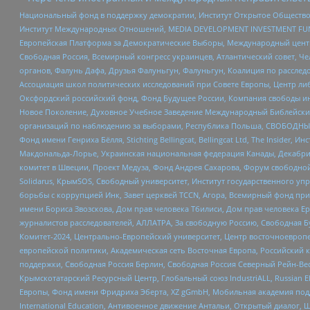
Национальный фонд в поддержку демократии, Институт Открытое Общество
Институт Международных Отношений, MEDIA DEVELOPMENT INVESTMENT FUND,
Европейская Платформа за Демократические Выборы, Международный цент
Свободная Россия, Всемирный конгресс украинцев, Атлантический совет, Ч
органов, Фалунь Дафа, Друзья Фалуньгун, Фалуньгун, Коалиция по рассле
Ассоциация школ политических исследований при Совете Европы, Центр ли
Оксфордский российский фонд, Фонд Будущее России, Компания свободы ин
Новое Поколение, Духовное Учебное Заведение Международный Библейский
организаций по наблюдению за выборами, Республика Польша, СВОБОДНЫЙ
Фонд имени Генриха Бёлля, Stichting Bellingcat, Bellingcat Ltd, The Inside
Макдональда-Лорье, Украинская национальная федерация Канады, Декабрис
комитет в Швеции, Проект Медуза, Фонд Андрея Сахарова, Форум свободной 
Solidarus, КрымSOS, Свободный университет, Институт государственного у
борьбы с коррупцией Инк, Завет церквей TCCN, Агора, Всемирный фонд при
имени Бориса Звозскова, Дом прав человека Тбилиси, Дом прав человека Ер
журналистов расследователей, АЛЛАТРА, За свободную Россию, Свободная Б
Комитет-2024, Центрально-Европейский университет, Центр восточноевроп
европейской политики, Академическая сеть Восточная Европа, Российский к
поддержки, Свободная Россия Берлин, Свободная Россия Северный Рейн-Вест
Крымскотатарский Ресурсный Центр, Глобальный союз IndustriALL, Russian E
Европы, Фонд имени Фридриха Эберта, XZ gGmbH, Мобильная академия поддержк
International Education, Антивоенное движение Антальи, Открытый диало