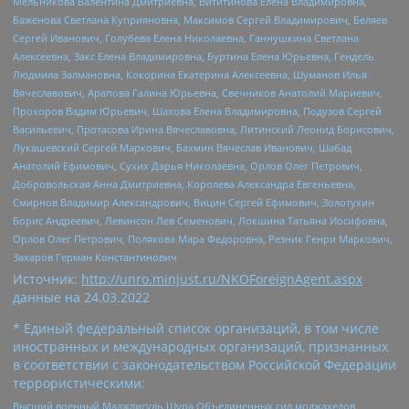
Мельникова Валентина Дмитриевна, Вититинова Елена Владимировна,
Баженова Светлана Куприяновна, Максимов Сергей Владимирович, Беляев
Сергей Иванович, Голубева Елена Николаевна, Ганнушкина Светлана
Алексеевна, Закс Елена Владимировна, Буртина Елена Юрьевна, Гендель
Людмила Залмановна, Кокорина Екатерина Алексеевна, Шуманов Илья
Вячеславович, Арапова Галина Юрьевна, Свечников Анатолий Мариевич,
Прохоров Вадим Юрьевич, Шахова Елена Владимировна, Подузов Сергей
Васильевич, Протасова Ирина Вячеславовна, Литинский Леонид Борисович,
Лукашевский Сергей Маркович, Бахмин Вячеслав Иванович, Шабад
Анатолий Ефимович, Сухих Дарья Николаевна, Орлов Олег Петрович,
Добровольская Анна Дмитриевна, Королева Александра Евгеньевна,
Смирнов Владимир Александрович, Вицин Сергей Ефимович, Золотухин
Борис Андреевич, Левинсон Лев Семенович, Локшина Татьяна Иосифовна,
Орлов Олег Петрович, Полякова Мара Федоровна, Резник Генри Маркович,
Захаров Герман Константинович
Источник:
http://unro.minjust.ru/NKOForeignAgent.aspx
данные на
24.03.2022
* Единый федеральный список организаций, в том числе
иностранных и международных организаций, признанных
в соответствии с законодательством Российской Федерации
террористическими:
Высший военный Маджлисуль Шура Объединенных сил моджахедов