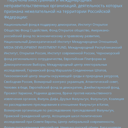
неправительственных организаций, деятельность которых
признана нежелательной на территории Российской
Федерации:
Национальный фонд в поддержку демократии, Институт Открытое
Общество Фонд Содействия, Фонд Открытое общество, Американо-
российский фонд по экономическому и правовому развитию,
Национальный Демократический Институт Международных Отношений,
MEDIA DEVELOPMENT INVESTMENT FUND, Международный Республиканский
Институт, Открытая Россия, Институт современной России, Черноморский
фонд регионального сотрудничества, Европейская Платформа за
Демократические Выборы, Международный центр электоральных
исследований, Германский фонд Маршалла Соединенных Штатов,
Тихоокеанский центр защиты окружающей среды и природных ресурсов,
Свободная Россия, Всемирный конгресс украинцев, Атлантический совет,
Человек в беде, Европейский фонд за демократию, Джеймстаунский фонд,
Прожект Хармони, Родники дракона, Врачи против насильственного
извлечения органов, Фалунь Дафа, Друзья Фалуньгун, Фалуньгун, Коалиция
по расследованию преследования в отношении Фалуньгун в Китае,
Всемирная организация по расследованию преследований Фалуньгун,
Пражский гражданский центр, Ассоциация школ политических
исследований при Совете Европы, Центр либеральной современности,
Форум русскоязычных европейцев, Немецко-русский обмен, Бард колледж,