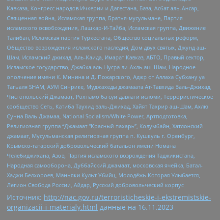
Кавказа, Конгресс народов Ичкерии и Дагестана, База, Асбат аль-Ансар,
Священная война, Исламская группа, Братья-мусульмане, Партия
исламского освобождения, Лашкар-И-Тайба, Исламская группа, Движение
Талибан, Исламская партия Туркестана, Общество социальных реформ,
Общество возрождения исламского наследия, Дом двух святых, Джунд аш-
Шам, Исламский джихад, Аль-Каида, Имарат Кавказ, АБТО, Правый сектор,
Исламское государство, Джабха аль-Нусра ли-Ахль аш-Шам, Народное
ополчение имени К. Минина и Д. Пожарского, Аджр от Аллаха Субхану уа
Тагьаля SHAM, АУМ Синрике, Муджахеды джамаата Ат-Тавхида Валь-Джихад,
Чистопольский Джамаат, Рохнамо ба суи давлати исломи, Террористическое
сообщество Сеть, Катиба Таухид валь-Джихад, Хайят Тахрир аш-Шам, Ахлю
Сунна Валь Джамаа, National Socialism/White Power, Артподготовка,
Религиозная группа “Джамаат “Красный пахарь”, Колумбайн, Хатлонский
джамаат, Мусульманская религиозная группа п. Кушкуль г. Оренбург,
Крымско-татарский добровольческий батальон имени Номана
Челебиджихана, Азов, Партия исламского возрождения Таджикистана,
Народная самооборона, Дуббайский джамаат, московская ячейка, Батал-
Хаджи Белхороев, Маньяки Культ Убийц, Молодёжь Которая Улыбается,
Легион Свобода России, Айдар, Русский добровольческий корпус
Источник:
http://nac.gov.ru/terroristicheskie-i-ekstremistskie-
organizacii-i-materialy.html
данные на
16.11.2023