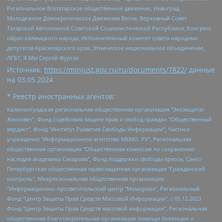
Региональное Всетатарское общественное движение, Невоград,
Молодежное Демократическое Движение Весна, Верховный Совет
Татарской Автономной Советской Социалистической Республики, Конгресс
ойрат-калмыцкого народа, Исполнительный комитет совета народных
депутатов Красноярского края, Этническое национальное объединение,
ЛГБТ, Я.МЫ Сергей Фургал
Источник:
https://minjust.gov.ru/ru/documents/7822/
данные
на
03.05.2024
* Реестр иностранных агентов:
Калининградская региональная общественная организация "Экозащита!-Женсовет", Фонд содействия защите прав и свобод граждан "Общественный вердикт", Фонд "Институт Развития Свободы Информации", Частное учреждение "Информационное агентство МЕМО. РУ", Региональная общественная организация "Общественная комиссия по сохранению наследия академика Сахарова", Фонд поддержки свободы прессы, Санкт-Петербургская общественная правозащитная организация "Гражданский контроль", Межрегиональная общественная организация "Информационно-просветительский центр "Мемориал", Региональный Фонд "Центр Защиты Прав Средств Массовой Информации", с 05.12.2023 Фонд "Центр Защиты Прав Средств массовой информации", Региональная общественная благотворительная организация помощи беженцам и мигрантам "Гражданское содействие", Негосударственное образовательное учреждение дополнительного профессионального образования (повышение квалификации) специалистов "АКАДЕМИЯ ПО ПРАВАМ ЧЕЛОВЕКА", Свердловская региональная общественная организация "Сутяжник", Автономная некоммерческая организация "Центр независимых социологических исследований", Союз общественных объединений "Российский исследовательский центр по правам человека", Региональное общественное учреждение научно-информационный центр "МЕМОРИАЛ", Некоммерческая организация "Фонд защиты гласности", Автономная некоммерческая организация "Институт прав человека", Городская общественная организация "Екатеринбургское общество "МЕМОРИАЛ", Городская общественная организация "Рязанское историко-просветительское и правозащитное общество "Мемориал" (Рязанский Мемориал), Челябинский региональный орган общественной самодеятельности – женское общественное объединение "Женщины Евразии", Челябинский региональный орган общественной самодеятельности "Уральская правозащитная группа", Фонд содействия защите здоровья и социальной справедливости имени Андрея Рылькова, Автономная Некоммерческая Организация "Аналитический Центр Юрия Левады", Автономная некоммерческая организация социальной поддержки населения "Проект Апрель", Региональная общественная организация помощи женщинам и детям, находящимся в кризисной ситуации "Информационно-методический центр "Анна", Фонд содействия развитию массовых коммуникаций и правовому просвещению "Так-так-Так", Фонд содействия устойчивому развитию "Серебряная тайга", Свердловский региональный общественный фонд социальных проектов "Новое время", "Idel.Реалии", Кавказ.Реалии, Крым.Реалии, Телеканал Настоящее Время, Татаро-башкирская служба Радио Свобода (Azatliq Radiosi), Радио Свободная Европа/Радио Свобода (PCE/PC), "Сибирь.Реалии", "Фактограф", Благотворительный фонд помощи осужденным и их семьям, Автономная некоммерческая организация "Институт глобализации и социальных движений", Фонд "В защиту прав заключенных", Частное учреждение "Центр поддержки и содействия развитию средств массовой информации", Пензенский региональный общественный благотворительный фонд "Гражданский союз", "Север.Реалии", Некоммерческая организация Фонд "Правовая инициатива", Общество с ограниченной ответственностью "Радио Свободная Европа/Радио Свобода", Чешское информационное агентство "MEDIUM-ORIENT", Красноярская региональная общественная организация "Мы против СПИДа", Камалягин Денис Николаевич, Маркелов Сергей Евгеньевич, Пономарев Лев Александрович, Савицкая Людмила Алексеевна, Автономная некоммерческая организация "Центр по работе с проблемой насилия "НАСИЛИЮ.НЕТ", Межрегиональный профессиональный союз работников здравоохранения "Альянс врачей", Юридическое лицо, зарегистрированное в Латвийской Республике, SIA "Medusa Project" (регистрационный номер 40103797863, дата регистрации 10.06.2014), Некоммерческая организация "Фонд по борьбе с коррупцией", Автономная некоммерческая организация "Институт права и публичной политики", Баданин Роман Сергеевич, Гликин Максим Александрович, Железнова Мария Михайловна, Лукьянова Юлия Сергеевна, Маетная Елизавета Витальевна, Маняхин Петр Борисович, Чуракова Ольга Владимировна, Ярош Юлия Петровна, Юридическое лицо "The Insider SIA", зарегистрированное в Риге, Латвийская Республика (дата регистрации 26.06.2015), являющееся администратором доменного имени интернет-издания "The Insider SIA", https://theins.ru, Постернак Алексей Евгеньевич, Рубин Михаил Аркадьевич, Анин Роман Александрович, Юридическое лицо Istories fonds, зарегистрированное в Латвийской Республике (регистрационный номер 50008295751, дата регистрации 24.02.2020), Великовский Дмитрий Александрович, Долинина Ирина Николаевна, Мароховская Алеся Алексеевна, Шлейнов Роман Юрьевич, Шмагун Олеся Валентиновна, Общество с ограниченной ответственностью "Альтаир 2021", Общество с ограниченной ответственностью "Вега 2021", Общество с ограниченной ответственностью "Главный редактор 2021", Общество с ограниченной ответственностью "Ромашки монолит", Важенков Артем Валерьевич, Ивановская областная общественная организация "Центр гендерных исследований", Гурман Юрий Альбертович, Медиапроект "ОВД-Инфо", Егоров Владимир Владимирович, Жилинский Владимир Александрович, Общество с ограниченной ответственностью "ЗП", Иванова София Юрьевна, Карезина Инна Павловна, Кильтау Екатерина Викторовна, Петров Алексей Викторович, Пискунов Сергей Евгеньевич, Смирнов Сергей Сергеевич, Тихонов Михаил Сергеевич, Общество с ограниченной ответственностью "ЖУРНАЛИСТ-ИНОСТРАННЫЙ АГЕНТ", Арапова Галина Юрьевна, Вольтская Татьяна Анатольевна, Американская компания "Mason G.E.S. Anonymous Foundation" (США), являющаяся владельцем интернет-издания https://mnews.world/, Компания "Stichting Bellingcat", зарегистрированная в Нидерландах (дата регистрации 11.07.2018), Захаров Андрей Вячеславович, Клепиковская Екатерина Дмитриевна, Общество с ограниченной ответственностью "МЕМО", Перл Роман Александрович, Симонов Евгений Алексеевич, Соловьева Елена Анатольевна, Сотников Даниил Владимирович, Сурначева Елизавета Дмитриевна, Автономная некоммерческая организация по защите прав человека и информированию населения "Якутия – Наше Мнение", Общество с ограниченной ответственностью "Москоу диджитал медиа", с 26.01.2023 Общество с ограниченной ответственностью "Чайка Белые сады", Ветошкина Валерия Валерьевна, Заговора Максим Александрович, Межрегиональное общественное движение "Российская ЛГБТ - сеть", Оленичев Максим Владимирович, Павлов Иван Юрьевич, Скворцова Елена Сергеевна, Общество с ограниченной ответственностью "Как бы инагент", Кочетков Игорь Викторович, Общество с ограниченной ответственностью "Честные выборы", Еланчик Олег Александрович, Общество с ограниченной ответственностью "Нобелевский призыв", Гималова Регина Эмилевна, Григорьев Андрей Валерьевич, Григорьева Алина Александровна, Ассоциация по содействию защите прав призывников, альтернативнослужащих и военнослужащих "Правозащитная группа "Гражданин.Армия.Право", Хисамова Регина Фаритовна, Автономная некоммерческая организация по реализации социально-правовых программ "Лилит", Дальневосточное общественное движение "Маяк", Санкт-Петербургская ЛГБТ-инициативная группа "Выход", Инициативная группа ЛГБТ+ "Реверс", Алексеев Андрей Викторович, Бекбулатова Таисия Львовна, Беляев Иван Михайлович, Владыкина Елена Сергеевна, Гельман Марат Александрович, Никульшина Вероника Юрьевна, Толоконникова Надежда Андреевна, Шендерович Виктор Анатольевич, Общество с ограниченной ответственностью "Данное сообщение", Общество с ограниченной ответственностью Издательский дом "Новая глава", Айнбиндер Александра Александровна, Московский комьюнити-центр для ЛГБТ+инициатив, Благотворительный фонд развития филантропии, Deutsche Welle (Германия, Kurt-Schumacher-Strasse 3, 53113 Bonn), Борзунова Мария Михайловна, Воробьев Виктор Викторович, Голубева Анна Львовна, Константинова Алла Михайловна, Малкова Ирина Владимировна, Мурадов Мурад Абдулгалимович, Осетинская Елизавета Николаевна, Понасенков Евгений Николаевич, Ганапольский Матвей Юрьевич, Киселев Евгений Алексеевич, Борухович Ирина Григорьевна, Дремин Иван Тимофеевич, Дубровский Дмитрий Викторович, Красноярская региональная общественная организация поддержки и развития альтернативных образовательных технологий и межкультурных коммуникаций "ИНТЕРРА", Маяковская Екатерина Алексеевна, Фейгин Марк Захарович, Филимонов Андрей Викторович, Дзугкоева Регина Николаевна, Доброхотов Роман Александрович, Дудь Юрий Александрович, Елкин Сергей Владимирович, Кругликов Кирилл Игоревич, Сабунаева Мария Леонидовна, Семенов Алексей Владимирович, Шаинян Карен Багратович, Шульман Екатерина Михайловна, Асафьев Артур Валерьевич, Вахштайн Виктор Семенович, Венедиктов Алексей Алексеевич, Лушникова Екатерина Евгеньевна, Волков Леонид Михайлович, Невзоров Александр Глебович, Пархоменко Сергей Борисович, Сироткин Ярослав Николаевич, Кара-Мурза Владимир Владимирович, Баранова Наталья Владимировна, Гозман Леонид Яковлевич, Кагарлицкий Борис Юльевич, Климарев Михаил Валерьевич, Милов Владимир Станиславович, Автономная некоммерческая организация Краснодарский центр современного искусства "Типография", Моргенштерн Алишер Тагирович, Соболь Любовь Эдуардовна, Общество с ограниченной ответственностью "ЛИЗА НОРМ", Каспаров Гарри Кимович, Ходорковский Михаил Борисович, Общество с ограниченной ответственностью "Апрельские тезисы", Данилович Ирина Брониславовна, Кашин Олег Владимирович, Петров Николай Владимирович, Пивоваров Алексей Владимирович, Соколов Михаил Владимирович, Цветкова Юлия Владимировна, Чичваркин Евгений Александрович, Комитет против пыток/Команда против пыток, Общество с ограниченной ответственностью "Первый научный", Общество с ограниченной ответственностью "Вертолет и ко", Белоцерковская Вероника Борисовна, Кац Максим Евгеньевич, Лазарева Татьяна Юрьевна, Шаведдинов Руслан Табризович, Яшин Илья Валерьевич, Общество с ограниченной ответственностью "Иноагент ААВ", Алешковский Дмитрий Петрович, Альбац Евгения Марковна, Быков Дмитрий Львович, Галямина Юлия Евгеньевна, Лойко Сергей Леонидович, Мартынов Кирилл Константинович, Медведев Сергей Александрович, Крашенинников Федор Геннадиевич, Гордеева Катерина Вл