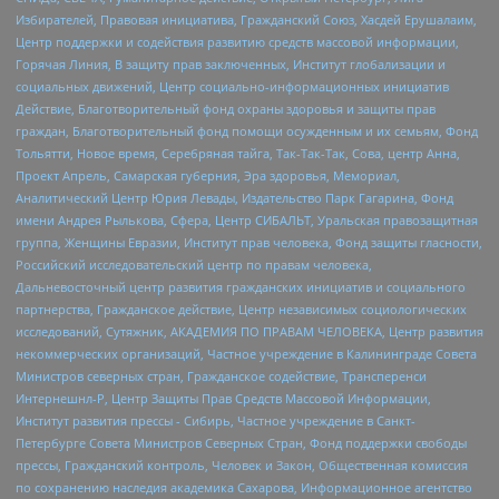
Избирателей, Правовая инициатива, Гражданский Союз, Хасдей Ерушалаим,
Центр поддержки и содействия развитию средств массовой информации,
Горячая Линия, В защиту прав заключенных, Институт глобализации и
социальных движений, Центр социально-информационных инициатив
Действие, Благотворительный фонд охраны здоровья и защиты прав
граждан, Благотворительный фонд помощи осужденным и их семьям, Фонд
Тольятти, Новое время, Серебряная тайга, Так-Так-Так, Сова, центр Анна,
Проект Апрель, Самарская губерния, Эра здоровья, Мемориал,
Аналитический Центр Юрия Левады, Издательство Парк Гагарина, Фонд
имени Андрея Рылькова, Сфера, Центр СИБАЛЬТ, Уральская правозащитная
группа, Женщины Евразии, Институт прав человека, Фонд защиты гласности,
Российский исследовательский центр по правам человека,
Дальневосточный центр развития гражданских инициатив и социального
партнерства, Гражданское действие, Центр независимых социологических
исследований, Сутяжник, АКАДЕМИЯ ПО ПРАВАМ ЧЕЛОВЕКА, Центр развития
некоммерческих организаций, Частное учреждение в Калининграде Совета
Министров северных стран, Гражданское содействие, Трансперенси
Интернешнл-Р, Центр Защиты Прав Средств Массовой Информации,
Институт развития прессы - Сибирь, Частное учреждение в Санкт-
Петербурге Совета Министров Северных Стран, Фонд поддержки свободы
прессы, Гражданский контроль, Человек и Закон, Общественная комиссия
по сохранению наследия академика Сахарова, Информационное агентство