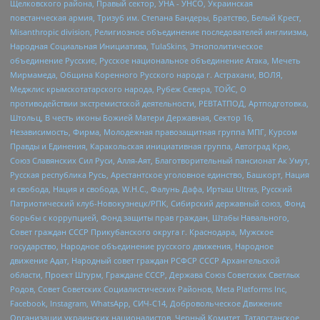
Щелковского района, Правый сектор, УНА - УНСО, Украинская
повстанческая армия, Тризуб им. Степана Бандеры, Братство, Белый Крест,
Misanthropic division, Религиозное объединение последователей инглиизма,
Народная Социальная Инициатива, TulaSkins, Этнополитическое
объединение Русские, Русское национальное объединение Атака, Мечеть
Мирмамеда, Община Коренного Русского народа г. Астрахани, ВОЛЯ,
Меджлис крымскотатарского народа, Рубеж Севера, ТОЙС, О
противодействии экстремистской деятельности, РЕВТАТПОД, Артподготовка,
Штольц, В честь иконы Божией Матери Державная, Сектор 16,
Независимость, Фирма, Молодежная правозащитная группа МПГ, Курсом
Правды и Единения, Каракольская инициативная группа, Автоград Крю,
Союз Славянских Сил Руси, Алля-Аят, Благотворительный пансионат Ак Умут,
Русская республика Русь, Арестантское уголовное единство, Башкорт, Нация
и свобода, Нация и свобода, W.H.С., Фалунь Дафа, Иртыш Ultras, Русский
Патриотический клуб-Новокузнецк/РПК, Сибирский державный союз, Фонд
борьбы с коррупцией, Фонд защиты прав граждан, Штабы Навального,
Совет граждан СССР Прикубанского округа г. Краснодара, Мужское
государство, Народное объединение русского движения, Народное
движение Адат, Народный совет граждан РСФСР СССР Архангельской
области, Проект Штурм, Граждане СССР, Держава Союз Советских Светлых
Родов, Совет Советских Социалистических Районов, Meta Platforms Inc,
Facebook, Instagram, WhatsApp, СИЧ-С14, Добровольческое Движение
Организации украинских националистов, Черный Комитет, Татарстанское