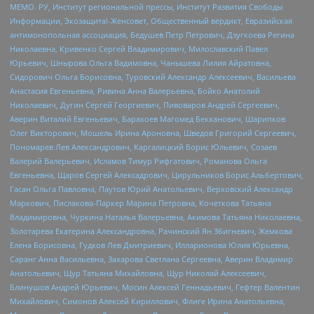
МЕМО. РУ, Институт региональной прессы, Институт Развития Свободы
Информации, Экозащита!-Женсовет, Общественный вердикт, Евразийская
антимонопольная ассоциация, Бедушев Петр Петрович, Дзугкоева Регина
Николаевна, Кривенко Сергей Владимирович, Милославский Павел
Юрьевич, Шнырова Ольга Вадимовна, Чанышева Лилия Айратовна,
Сидорович Ольга Борисовна, Туровский Александр Алексеевич, Васильева
Анастасия Евгеньевна, Ривина Анна Валерьевна, Бойко Анатолий
Николаевич, Дугин Сергей Георгиевич, Пивоваров Андрей Сергеевич,
Аверин Виталий Евгеньевич, Барахоев Магомед Бекханович, Шарипков
Олег Викторович, Мошель Ирина Ароновна, Шведов Григорий Сергеевич,
Пономарев Лев Александрович, Каргалицкий Борис Юльевич, Созаев
Валерий Валерьевич, Исламов Тимур Рифгатович, Романова Ольга
Евгеньевна, Щаров Сергей Алексадрович, Цирульников Борис Альбертович,
Гасан Ольга Павловна, Паутов Юрий Анатольевич, Верховский Александр
Маркович, Пислакова-Паркер Марина Петровна, Кочеткова Татьяна
Владимировна, Чуркина Наталья Валерьевна, Акимова Татьяна Николаевна,
Золотарева Екатерина Александровна, Рачинский Ян Збигневич, Жемкова
Елена Борисовна, Гудков Лев Дмитриевич, Илларионова Юлия Юрьевна,
Саранг Анна Васильевна, Захарова Светлана Сергеевна, Аверин Владимир
Анатольевич, Щур Татьяна Михайловна, Щур Николай Алексеевич,
Блинушов Андрей Юрьевич, Мосин Алексей Геннадьевич, Гефтер Валентин
Михайлович, Симонов Алексей Кириллович, Флиге Ирина Анатольевна,