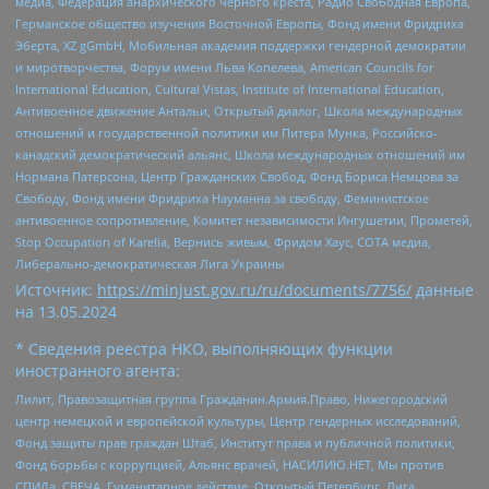
медиа, Федерация анархического черного креста, Радио Свободная Европа,
Германское общество изучения Восточной Европы, Фонд имени Фридриха
Эберта, XZ gGmbH, Мобильная академия поддержки гендерной демократии
и миротворчества, Форум имени Льва Копелева, American Councils for
International Education, Cultural Vistas, Institute of International Education,
Антивоенное движение Антальи, Открытый диалог, Школа международных
отношений и государственной политики им Питера Мунка, Российско-
канадский демократический альянс, Школа международных отношений им
Нормана Патерсона, Центр Гражданских Свобод, Фонд Бориса Немцова за
Свободу, Фонд имени Фридриха Науманна за свободу, Феминистское
антивоенное сопротивление, Комитет независимости Ингушетии, Прометей,
Stop Occupation of Karelia, Вернись живым, Фридом Хаус, СОТА медиа,
Либерально-демократическая Лига Украины
Источник:
https://minjust.gov.ru/ru/documents/7756/
данные
на
13.05.2024
* Сведения реестра НКО, выполняющих функции
иностранного агента:
Лилит, Правозащитная группа Гражданин.Армия.Право, Нижегородский
центр немецкой и европейской культуры, Центр гендерных исследований,
Фонд защиты прав граждан Штаб, Институт права и публичной политики,
Фонд борьбы с коррупцией, Альянс врачей, НАСИЛИЮ.НЕТ, Мы против
СПИДа, СВЕЧА, Гуманитарное действие, Открытый Петербург, Лига