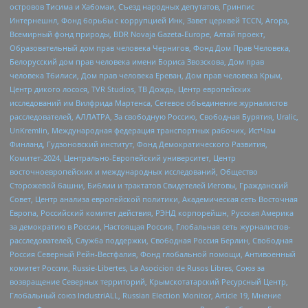
островов Тисима и Хабомаи, Съезд народных депутатов, Гринпис
Интернешнл, Фонд борьбы с коррупцией Инк, Завет церквей TCCN, Агора,
Всемирный фонд природы, BDR Novaja Gazeta-Europe, Алтай проект,
Образовательный дом прав человека Чернигов, Фонд Дом Прав Человека,
Белорусский дом прав человека имени Бориса Звозскова, Дом прав
человека Тбилиси, Дом прав человека Ереван, Дом прав человека Крым,
Центр дикого лосося, TVR Studios, ТВ Дождь, Центр европейских
исследований им Вилфрида Мартенса, Сетевое объединение журналистов
расследователей, АЛЛАТРА, За свободную Россию, Свободная Бурятия, Uralic,
UnKremlin, Международная федерация транспортных рабочих, ИстЧам
Финланд, Гудзоновский институт, Фонд Демократического Развития,
Комитет-2024, Центрально-Европейский университет, Центр
восточноевропейских и международных исследований, Общество
Сторожевой башни, Библии и трактатов Свидетелей Иеговы, Гражданский
Совет, Центр анализа европейской политики, Академическая сеть Восточная
Европа, Российский комитет действия, РЭНД корпорейшн, Русская Америка
за демократию в России, Настоящая Россия, Глобальная сеть журналистов-
расследователей, Служба поддержки, Свободная Россия Берлин, Свободная
Россия Северный Рейн-Вестфалия, Фонд глобальной помощи, Антивоенный
комитет России, Russie-Libertes, La Asocicion de Rusos Libres, Союз за
возвращение Северных территорий, Крымскотатарский Ресурсный Центр,
Глобальный союз IndustriALL, Russian Election Monitor, Article 19, Мнение