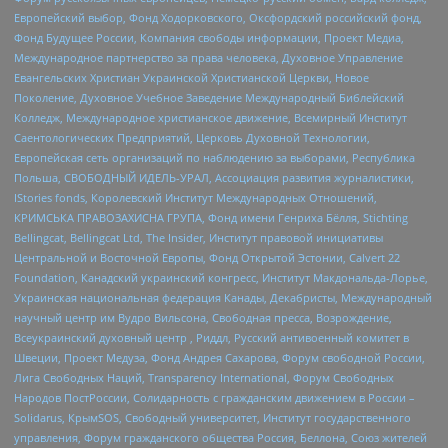
Европейский выбор, Фонд Ходорковского, Оксфордский российский фонд,
Фонд Будущее России, Компания свободы информации, Проект Медиа,
Международное партнерство за права человека, Духовное Управление
Евангельских Христиан Украинской Христианской Церкви, Новое
Поколение, Духовное Учебное Заведение Международный Библейский
Колледж, Международное христианское движение, Всемирный Институт
Саентологических Предприятий, Церковь Духовной Технологии,
Европейская сеть организаций по наблюдению за выборами, Республика
Польша, СВОБОДНЫЙ ИДЕЛЬ-УРАЛ, Ассоциация развития журналистики,
IStories fonds, Королевский Институт Международных Отношений,
КРИМСЬКА ПРАВОЗАХИСНА ГРУПА, Фонд имени Генриха Бёлля, Stichting
Bellingcat, Bellingcat Ltd, The Insider, Институт правовой инициативы
Центральной и Восточной Европы, Фонд Открытой Эстонии, Calvert 22
Foundation, Канадский украинский конгресс, Институт Макдональда-Лорье,
Украинская национальная федерация Канады, Декабристы, Международный
научный центр им Вудро Вильсона, Свободная пресса, Возрождение,
Всеукраинский духовный центр , Риддл, Русский антивоенный комитет в
Швеции, Проект Медуза, Фонд Андрея Сахарова, Форум свободной России,
Лига Свободных Наций, Transparеncy International, Форум Свободных
Народов ПостРоссии, Солидарность с гражданским движением в России –
Solidarus, КрымSOS, Свободный университет, Институт государственного
управления, Форум гражданского общества Россия, Беллона, Союз жителей