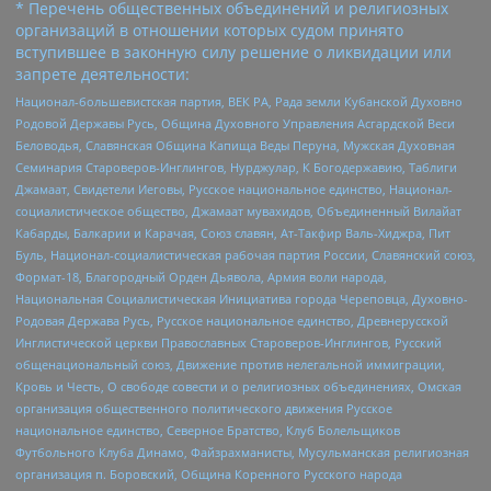
* Перечень общественных объединений и религиозных
организаций в отношении которых судом принято
вступившее в законную силу решение о ликвидации или
запрете деятельности:
Национал-большевистская партия, ВЕК РА, Рада земли Кубанской Духовно
Родовой Державы Русь, Община Духовного Управления Асгардской Веси
Беловодья, Славянская Община Капища Веды Перуна, Мужская Духовная
Семинария Староверов-Инглингов, Нурджулар, К Богодержавию, Таблиги
Джамаат, Свидетели Иеговы, Русское национальное единство, Национал-
социалистическое общество, Джамаат мувахидов, Объединенный Вилайат
Кабарды, Балкарии и Карачая, Союз славян, Ат-Такфир Валь-Хиджра, Пит
Буль, Национал-социалистическая рабочая партия России, Славянский союз,
Формат-18, Благородный Орден Дьявола, Армия воли народа,
Национальная Социалистическая Инициатива города Череповца, Духовно-
Родовая Держава Русь, Русское национальное единство, Древнерусской
Инглистической церкви Православных Староверов-Инглингов, Русский
общенациональный союз, Движение против нелегальной иммиграции,
Кровь и Честь, О свободе совести и о религиозных объединениях, Омская
организация общественного политического движения Русское
национальное единство, Северное Братство, Клуб Болельщиков
Футбольного Клуба Динамо, Файзрахманисты, Мусульманская религиозная
организация п. Боровский, Община Коренного Русского народа