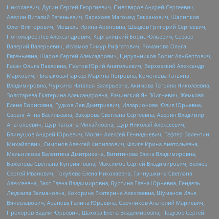
Николаевич, Дугин Сергей Георгиевич, Пивоваров Андрей Сергеевич,
Аверин Виталий Евгеньевич, Барахоев Магомед Бекханович, Шарипков
Олег Викторович, Мошель Ирина Ароновна, Шведов Григорий Сергеевич,
Пономарев Лев Александрович, Каргалицкий Борис Юльевич, Созаев
Валерий Валерьевич, Исламов Тимур Рифгатович, Романова Ольга
Евгеньевна, Щаров Сергей Алексадрович, Цирульников Борис Альбертович,
Гасан Ольга Павловна, Паутов Юрий Анатольевич, Верховский Александр
Маркович, Пислакова-Паркер Марина Петровна, Кочеткова Татьяна
Владимировна, Чуркина Наталья Валерьевна, Акимова Татьяна Николаевна,
Золотарева Екатерина Александровна, Рачинский Ян Збигневич, Жемкова
Елена Борисовна, Гудков Лев Дмитриевич, Илларионова Юлия Юрьевна,
Саранг Анна Васильевна, Захарова Светлана Сергеевна, Аверин Владимир
Анатольевич, Щур Татьяна Михайловна, Щур Николай Алексеевич,
Блинушов Андрей Юрьевич, Мосин Алексей Геннадьевич, Гефтер Валентин
Михайлович, Симонов Алексей Кириллович, Флиге Ирина Анатольевна,
Мельникова Валентина Дмитриевна, Вититинова Елена Владимировна,
Баженова Светлана Куприяновна, Максимов Сергей Владимирович, Беляев
Сергей Иванович, Голубева Елена Николаевна, Ганнушкина Светлана
Алексеевна, Закс Елена Владимировна, Буртина Елена Юрьевна, Гендель
Людмила Залмановна, Кокорина Екатерина Алексеевна, Шуманов Илья
Вячеславович, Арапова Галина Юрьевна, Свечников Анатолий Мариевич,
Прохоров Вадим Юрьевич, Шахова Елена Владимировна, Подузов Сергей