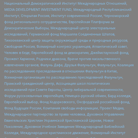
Национальный Демократический Институт Международных Отношений,
MEDIA DEVELOPMENT INVESTMENT FUND, Международный Республиканский
Институт, Открытая Россия, Институт современной России, Черноморский
фонд регионального сотрудничества, Европейская Платформа за
Демократические Выборы, Международный центр электоральных
исследований, Германский фонд Маршалла Соединенных Штатов,
Тихоокеанский центр защиты окружающей среды и природных ресурсов,
Свободная Россия, Всемирный конгресс украинцев, Атлантический совет,
Человек в беде, Европейский фонд за демократию, Джеймстаунский фонд,
Прожект Хармони, Родники дракона, Врачи против насильственного
извлечения органов, Фалунь Дафа, Друзья Фалуньгун, Фалуньгун, Коалиция
по расследованию преследования в отношении Фалуньгун в Китае,
Всемирная организация по расследованию преследований Фалуньгун,
Пражский гражданский центр, Ассоциация школ политических
исследований при Совете Европы, Центр либеральной современности,
Форум русскоязычных европейцев, Немецко-русский обмен, Бард колледж,
Европейский выбор, Фонд Ходорковского, Оксфордский российский фонд,
Фонд Будущее России, Компания свободы информации, Проект Медиа,
Международное партнерство за права человека, Духовное Управление
Евангельских Христиан Украинской Христианской Церкви, Новое
Поколение, Духовное Учебное Заведение Международный Библейский
Колледж, Международное христианское движение, Всемирный Институт