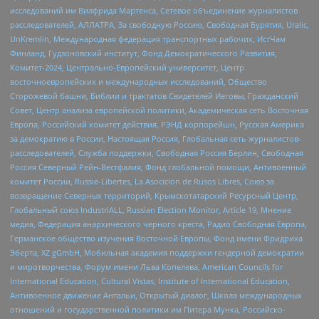
исследований им Вилфрида Мартенса, Сетевое объединение журналистов
расследователей, АЛЛАТРА, За свободную Россию, Свободная Бурятия, Uralic,
UnKremlin, Международная федерация транспортных рабочих, ИстЧам
Финланд, Гудзоновский институт, Фонд Демократического Развития,
Комитет-2024, Центрально-Европейский университет, Центр
восточноевропейских и международных исследований, Общество
Сторожевой башни, Библии и трактатов Свидетелей Иеговы, Гражданский
Совет, Центр анализа европейской политики, Академическая сеть Восточная
Европа, Российский комитет действия, РЭНД корпорейшн, Русская Америка
за демократию в России, Настоящая Россия, Глобальная сеть журналистов-
расследователей, Служба поддержки, Свободная Россия Берлин, Свободная
Россия Северный Рейн-Вестфалия, Фонд глобальной помощи, Антивоенный
комитет России, Russie-Libertes, La Asocicion de Rusos Libres, Союз за
возвращение Северных территорий, Крымскотатарский Ресурсный Центр,
Глобальный союз IndustriALL, Russian Election Monitor, Article 19, Мнение
медиа, Федерация анархического черного креста, Радио Свободная Европа,
Германское общество изучения Восточной Европы, Фонд имени Фридриха
Эберта, XZ gGmbH, Мобильная академия поддержки гендерной демократии
и миротворчества, Форум имени Льва Копелева, American Councils for
International Education, Cultural Vistas, Institute of International Education,
Антивоенное движение Антальи, Открытый диалог, Школа международных
отношений и государственной политики им Питера Мунка, Российско-