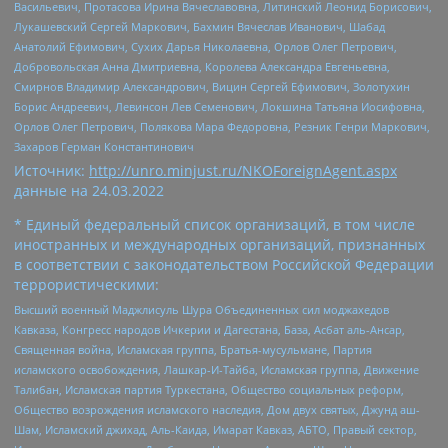
Васильевич, Протасова Ирина Вячеславовна, Литинский Леонид Борисович,
Лукашевский Сергей Маркович, Бахмин Вячеслав Иванович, Шабад
Анатолий Ефимович, Сухих Дарья Николаевна, Орлов Олег Петрович,
Добровольская Анна Дмитриевна, Королева Александра Евгеньевна,
Смирнов Владимир Александрович, Вицин Сергей Ефимович, Золотухин
Борис Андреевич, Левинсон Лев Семенович, Локшина Татьяна Иосифовна,
Орлов Олег Петрович, Полякова Мара Федоровна, Резник Генри Маркович,
Захаров Герман Константинович
Источник:
http://unro.minjust.ru/NKOForeignAgent.aspx
данные на
24.03.2022
* Единый федеральный список организаций, в том числе
иностранных и международных организаций, признанных
в соответствии с законодательством Российской Федерации
террористическими:
Высший военный Маджлисуль Шура Объединенных сил моджахедов
Кавказа, Конгресс народов Ичкерии и Дагестана, База, Асбат аль-Ансар,
Священная война, Исламская группа, Братья-мусульмане, Партия
исламского освобождения, Лашкар-И-Тайба, Исламская группа, Движение
Талибан, Исламская партия Туркестана, Общество социальных реформ,
Общество возрождения исламского наследия, Дом двух святых, Джунд аш-
Шам, Исламский джихад, Аль-Каида, Имарат Кавказ, АБТО, Правый сектор,