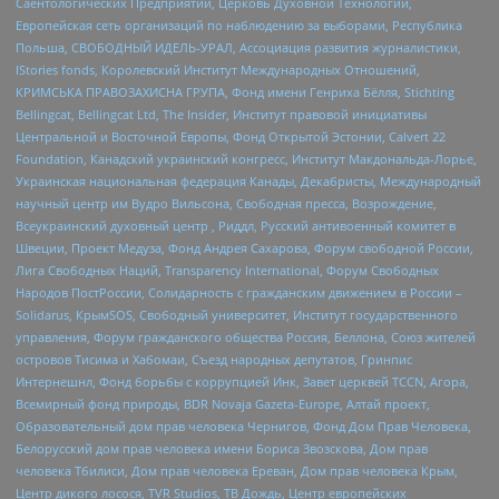
Саентологических Предприятий, Церковь Духовной Технологии,
Европейская сеть организаций по наблюдению за выборами, Республика
Польша, СВОБОДНЫЙ ИДЕЛЬ-УРАЛ, Ассоциация развития журналистики,
IStories fonds, Королевский Институт Международных Отношений,
КРИМСЬКА ПРАВОЗАХИСНА ГРУПА, Фонд имени Генриха Бёлля, Stichting
Bellingcat, Bellingcat Ltd, The Insider, Институт правовой инициативы
Центральной и Восточной Европы, Фонд Открытой Эстонии, Calvert 22
Foundation, Канадский украинский конгресс, Институт Макдональда-Лорье,
Украинская национальная федерация Канады, Декабристы, Международный
научный центр им Вудро Вильсона, Свободная пресса, Возрождение,
Всеукраинский духовный центр , Риддл, Русский антивоенный комитет в
Швеции, Проект Медуза, Фонд Андрея Сахарова, Форум свободной России,
Лига Свободных Наций, Transparеncy International, Форум Свободных
Народов ПостРоссии, Солидарность с гражданским движением в России –
Solidarus, КрымSOS, Свободный университет, Институт государственного
управления, Форум гражданского общества Россия, Беллона, Союз жителей
островов Тисима и Хабомаи, Съезд народных депутатов, Гринпис
Интернешнл, Фонд борьбы с коррупцией Инк, Завет церквей TCCN, Агора,
Всемирный фонд природы, BDR Novaja Gazeta-Europe, Алтай проект,
Образовательный дом прав человека Чернигов, Фонд Дом Прав Человека,
Белорусский дом прав человека имени Бориса Звозскова, Дом прав
человека Тбилиси, Дом прав человека Ереван, Дом прав человека Крым,
Центр дикого лосося, TVR Studios, ТВ Дождь, Центр европейских