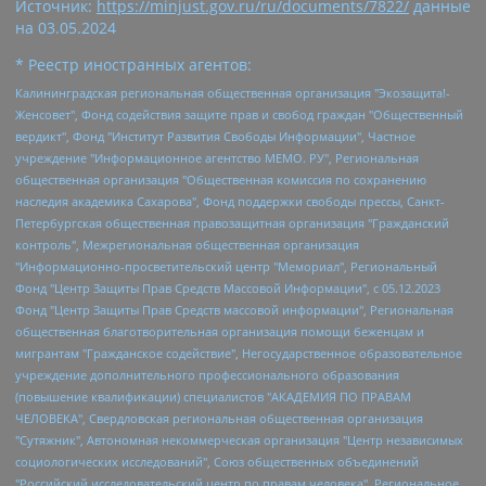
Источник:
https://minjust.gov.ru/ru/documents/7822/
данные
на
03.05.2024
* Реестр иностранных агентов:
Калининградская региональная общественная организация "Экозащита!-Женсовет", Фонд содействия защите прав и свобод граждан "Общественный вердикт", Фонд "Институт Развития Свободы Информации", Частное учреждение "Информационное агентство МЕМО. РУ", Региональная общественная организация "Общественная комиссия по сохранению наследия академика Сахарова", Фонд поддержки свободы прессы, Санкт-Петербургская общественная правозащитная организация "Гражданский контроль", Межрегиональная общественная организация "Информационно-просветительский центр "Мемориал", Региональный Фонд "Центр Защиты Прав Средств Массовой Информации", с 05.12.2023 Фонд "Центр Защиты Прав Средств массовой информации", Региональная общественная благотворительная организация помощи беженцам и мигрантам "Гражданское содействие", Негосударственное образовательное учреждение дополнительного профессионального образования (повышение квалификации) специалистов "АКАДЕМИЯ ПО ПРАВАМ ЧЕЛОВЕКА", Свердловская региональная общественная организация "Сутяжник", Автономная некоммерческая организация "Центр независимых социологических исследований", Союз общественных объединений "Российский исследовательский центр по правам человека", Региональное общественное учреждение научно-информационный центр "МЕМОРИАЛ", Некоммерческая организация "Фонд защиты гласности", Автономная некоммерческая организация "Институт прав человека", Городская общественная организация "Екатеринбургское общество "МЕМОРИАЛ", Городская общественная организация "Рязанское историко-просветительское и правозащитное общество "Мемориал" (Рязанский Мемориал), Челябинский региональный орган общественной самодеятельности – женское общественное объединение "Женщины Евразии", Челябинский региональный орган общественной самодеятельности "Уральская правозащитная группа", Фонд содействия защите здоровья и социальной справедливости имени Андрея Рылькова, Автономная Некоммерческая Организация "Аналитический Центр Юрия Левады", Автономная некоммерческая организация социальной поддержки населения "Проект Апрель", Региональная общественная организация помощи женщинам и детям, находящимся в кризисной ситуации "Информационно-методический центр "Анна", Фонд содействия развитию массовых коммуникаций и правовому просвещению "Так-так-Так", Фонд содействия устойчивому развитию "Серебряная тайга", Свердловский региональный общественный фонд социальных проектов "Новое время", "Idel.Реалии", Кавказ.Реалии, Крым.Реалии, Телеканал Настоящее Время, Татаро-башкирская служба Радио Свобода (Azatliq Radiosi), Радио Свободная Европа/Радио Свобода (PCE/PC), "Сибирь.Реалии", "Фактограф", Благотворительный фонд помощи осужденным и их семьям, Автономная некоммерческая организация "Институт глобализации и социальных движений", Фонд "В защиту прав заключенных", Частное учреждение "Центр поддержки и содействия развитию средств массовой информации", Пензенский региональный общественный благотворительный фонд "Гражданский союз", "Север.Реалии", Некоммерческая организация Фонд "Правовая инициатива", Общество с ограниченной ответственностью "Радио Свободная Европа/Радио Свобода", Чешское информационное агентство "MEDIUM-ORIENT", Красноярская региональная общественная организация "Мы против СПИДа", Камалягин Денис Николаевич, Маркелов Сергей Евгеньевич, Пономарев Лев Александрович, Савицкая Людмила Алексеевна, Автономная некоммерческая организация "Центр по работе с проблемой насилия "НАСИЛИЮ.НЕТ", Межрегиональный профессиональный союз работников здравоохранения "Альянс врачей", Юридическое лицо, зарегистрированное в Латвийской Республике, SIA "Medusa Project" (регистрационный номер 40103797863, дата регистрации 10.06.2014), Некоммерческая организация "Фонд по борьбе с коррупцией", Автономная некоммерческая организация "Институт права и публичной политики", Баданин Роман Сергеевич, Гликин Максим Александрович, Железнова Мария Михайловна, Лукьянова Юлия Сергеевна, Маетная Елизавета Витальевна, Маняхин Петр Борисович, Чуракова Ольга Владимировна, Ярош Юлия Петровна, Юридическое лицо "The Insider SIA", зарегистрированное в Риге, Латвийская Республика (дата регистрации 26.06.2015), являющееся администратором доменного имени интернет-издания "The Insider SIA", https://theins.ru, Постернак Алексей Евгеньевич, Рубин Михаил Аркадьевич, Анин Роман Александрович, Юридическое лицо Istories fonds, зарегистрированное в Латвийской Республике (регистрационный номер 50008295751, дата регистрации 24.02.2020), Великовский Дмитрий Александрович, Долинина Ирина Николаевна, Мароховская Алеся Алексеевна, Шлейнов Роман Юрьевич, Шмагун Олеся Валентиновна, Общество с ограниченной ответственностью "Альтаир 2021", Общество с ограниченной ответственностью "Вега 2021", Общество с ограниченной ответственностью "Главный редактор 2021", Общество с ограниченной ответственностью "Ромашки монолит", Важенков Артем Валерьевич, Ивановская областная общественная организация "Центр гендерных исследований", Гурман Юрий Альбертович, Медиапроект "ОВД-Инфо", Егоров Владимир Владимирович, Жилинский Владимир Александрович, Общество с ограниченной ответственностью "ЗП", Иванова София Юрьевна, Карезина Инна Павловна, Кильтау Екатерина Викторовна, Петров Алексей Викторович, Пискунов Сергей Евгеньевич, Смирнов Сергей Сергеевич, Тихонов Михаил Сергеевич, Общество с ограниченной ответственностью "ЖУРНАЛИСТ-ИНОСТРАННЫЙ АГЕНТ", Арапова Галина Юрьевна, Вольтская Татьяна Анатольевна, Американская компания "Mason G.E.S. Anonymous Foundation" (США), являющаяся владельцем интернет-издания https://mnews.world/, Компания "Stichting Bellingcat", зарегистрированная в Нидерландах (дата регистрации 11.07.2018), Захаров Андрей Вячеславович, Клепиковская Екатерина Дмитриевна, Общество с ограниченной ответственностью "МЕМО", Перл Роман Александрович, Симонов Евгений Алексеевич, Соловьева Елена Анатольевна, Сотников Даниил Владимирович, Сурначева Елизавета Дмитриевна, Автономная некоммерческая организация по защите прав человека и информированию населения "Якутия – Наше Мнение", Общество с ограниченной ответственностью "Москоу диджитал медиа", с 26.01.2023 Общество с ограниченной ответственностью "Чайка Белые сады", Ветошкина Валерия Валерьевна, Заговора Максим Александрович, Межрегиональное общественное движение "Российская ЛГБТ - сеть", Оленичев Максим Владимирович, Павлов Иван Юрьевич, Скворцова Елена Сергеевна, Общество с ограниченной ответственностью "Как бы инагент", Кочетков Игорь Викторович, Общество с ограниченной ответственностью "Честные выборы", Еланчик Олег Александрович, Общество с ограниченной ответственностью "Нобелевский призыв", Гималова Регина Эмилевна, Григорьев Андрей Валерьевич, Григорьева Алина Александровна, Ассоциация по содействию защите прав призывников, альтернативнослужащих и военнослужащих "Правозащитная группа "Гражданин.Армия.Право", Хисамова Регина Фаритовна, Автономная некоммерческая организация по реализации социально-правовых программ "Лилит", Дальневосточное общественное движение "Маяк", Санкт-Петербургская ЛГБТ-инициативная группа "Выход", Инициативная группа ЛГБТ+ "Реверс", Алексеев Андрей Викторович, Бекбулатова Таисия Львовна, Беляев Иван Михайлович, Владыкина Елена Сергеевна, Гельман Марат Александрович, Никульшина Вероника Юрьевна, Толоконникова Надежда Андреевна, Шендерович Виктор Анатольевич, Общество с ограниченной ответственностью "Данное сообщение", Общество с ограниченной ответственностью Издательский дом "Новая глава", Айнбиндер Александра Александровна, Московский комьюнити-центр для ЛГБТ+инициатив, Благотворительный фонд развития филантропии, Deutsche Welle (Германия, Kurt-Schumacher-Strasse 3, 53113 Bonn), Борзунова Мария Михайловна, Воробьев Виктор Викторович, Голубева Анна Львовна, Константинова Алла Михайловна, Малкова Ирина Владимировна, Мурадов Мурад Абдулгалимович, Осетинская Елизавета Николаевна, Понасенков Евгений Николаевич, Ганапольский Матвей Юрьевич, Киселев Евгений Алексеевич, Борухович Ирина Григорьевна, Дремин Иван Тимофеевич, Дубровский Дмитрий Викторович, Красноярская региональная общественная организация поддержки и развития альтернативных образовательных технологий и межкультурных коммуникаций "ИНТЕРРА", Маяковская Екатерина Алексеевна, Фейгин Марк Захарович, Филимонов Андрей Викторович, Дзугкоева Регина Николаевна, Доброхотов Роман Александрович, Дудь Юрий Александрович, Елкин Сергей Владимирович, Кругликов Кирилл Игоревич, Сабунаева Мария Леонидовна, Семенов Алексей Владимирович, Шаинян Карен Багратович, Шульман Екатерина Михайловна, Асафьев Артур Валерьевич, Вахштайн Виктор Семенович, Венедиктов Алексей Алексеевич, Лушникова Екатерина Евгеньевна, Волков Леонид Михайлович, Невзоров Александр Глебович, Пархоменко Сергей Борисович, Сироткин Ярослав Николаевич, Кара-Мурза Владимир Владимирович, Баранова Наталья Владимировна, Гозман Леонид Яковлевич, Кагарлицкий Борис Юльевич, Климарев Михаил Валерьевич, Милов Владимир Станиславович, Автономная некоммерческая организация Краснодарский центр современного искусства "Типография", Моргенштерн Алишер Тагирович, Соболь Любовь Эдуардовна, Общество с ограниченной ответственностью "ЛИЗА НОРМ", Каспаров Гарри Кимович, Ходорковский Михаил Борисович, Общество с ограниченной ответственностью "Апрельские тезисы", Данилович Ирина Брониславовна, Кашин Олег Владимирович, Петров Николай Владимирович, Пивоваров Алексей Владимирович, Соколов Михаил Владимирович, Цветкова Юлия Владимировна, Чичваркин Евгений Александрович, Комитет против пыток/Команда против пыток, Общество с ограниченной ответственностью "Первый научный", Общество с ограниченной ответственностью "Вертолет и ко", Белоцерковская Вероника Борисовна, Кац Максим Евгеньевич, Лазарева Татьяна Юрьевна, Шаведдинов Руслан Табризович, Яшин Илья Валерьевич, Общество с ограниченной ответственностью "Иноагент ААВ", Алешковский Дмитрий Петрович, Альбац Евгения Марковна, Быков Дмитрий Львович, Галямина Юлия Евгеньевна, Лойко Сергей Леонидович, Мартынов Кирилл Константинович, Медведев Сергей Александрович, Крашенинников Федор Геннадиевич, Гордеева Катерина Вл