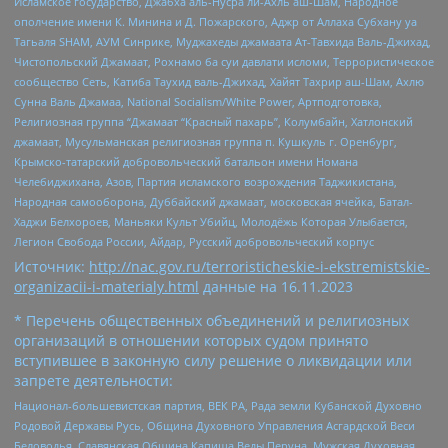
Исламское государство, Джабха аль-Нусра ли-Ахль аш-Шам, Народное
ополчение имени К. Минина и Д. Пожарского, Аджр от Аллаха Субхану уа
Тагьаля SHAM, АУМ Синрике, Муджахеды джамаата Ат-Тавхида Валь-Джихад,
Чистопольский Джамаат, Рохнамо ба суи давлати исломи, Террористическое
сообщество Сеть, Катиба Таухид валь-Джихад, Хайят Тахрир аш-Шам, Ахлю
Сунна Валь Джамаа, National Socialism/White Power, Артподготовка,
Религиозная группа “Джамаат “Красный пахарь”, Колумбайн, Хатлонский
джамаат, Мусульманская религиозная группа п. Кушкуль г. Оренбург,
Крымско-татарский добровольческий батальон имени Номана
Челебиджихана, Азов, Партия исламского возрождения Таджикистана,
Народная самооборона, Дуббайский джамаат, московская ячейка, Батал-
Хаджи Белхороев, Маньяки Культ Убийц, Молодёжь Которая Улыбается,
Легион Свобода России, Айдар, Русский добровольческий корпус
Источник:
http://nac.gov.ru/terroristicheskie-i-ekstremistskie-
organizacii-i-materialy.html
данные на
16.11.2023
* Перечень общественных объединений и религиозных
организаций в отношении которых судом принято
вступившее в законную силу решение о ликвидации или
запрете деятельности:
Национал-большевистская партия, ВЕК РА, Рада земли Кубанской Духовно
Родовой Державы Русь, Община Духовного Управления Асгардской Веси
Беловодья, Славянская Община Капища Веды Перуна, Мужская Духовная