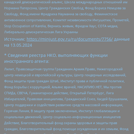
канадский демократический альянс, Школа международных отношений им
Нормана Патерсона, Центр Гражданских Свобод, Фонд Бориса Немцова за
Свободу, Фонд имени Фридриха Науманна за свободу, Феминистское
антивоенное сопротивление, Комитет независимости Ингушетии, Прометей,
Stop Occupation of Karelia, Вернись живым, Фридом Хаус, СОТА медиа,
Либерально-демократическая Лига Украины
Источник:
https://minjust.gov.ru/ru/documents/7756/
данные
на
13.05.2024
* Сведения реестра НКО, выполняющих функции
иностранного агента:
Лилит, Правозащитная группа Гражданин.Армия.Право, Нижегородский
центр немецкой и европейской культуры, Центр гендерных исследований,
Фонд защиты прав граждан Штаб, Институт права и публичной политики,
Фонд борьбы с коррупцией, Альянс врачей, НАСИЛИЮ.НЕТ, Мы против
СПИДа, СВЕЧА, Гуманитарное действие, Открытый Петербург, Лига
Избирателей, Правовая инициатива, Гражданский Союз, Хасдей Ерушалаим,
Центр поддержки и содействия развитию средств массовой информации,
Горячая Линия, В защиту прав заключенных, Институт глобализации и
социальных движений, Центр социально-информационных инициатив
Действие, Благотворительный фонд охраны здоровья и защиты прав
граждан, Благотворительный фонд помощи осужденным и их семьям, Фонд