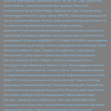
Тольятти, Новое время, Серебряная тайга, Так-Так-Так, Сова, центр Анна,
Проект Апрель, Самарская губерния, Эра здоровья, Мемориал,
Аналитический Центр Юрия Левады, Издательство Парк Гагарина, Фонд
имени Андрея Рылькова, Сфера, Центр СИБАЛЬТ, Уральская правозащитная
группа, Женщины Евразии, Институт прав человека, Фонд защиты гласности,
Российский исследовательский центр по правам человека,
Дальневосточный центр развития гражданских инициатив и социального
партнерства, Гражданское действие, Центр независимых социологических
исследований, Сутяжник, АКАДЕМИЯ ПО ПРАВАМ ЧЕЛОВЕКА, Центр развития
некоммерческих организаций, Частное учреждение в Калининграде Совета
Министров северных стран, Гражданское содействие, Трансперенси
Интернешнл-Р, Центр Защиты Прав Средств Массовой Информации,
Институт развития прессы - Сибирь, Частное учреждение в Санкт-
Петербурге Совета Министров Северных Стран, Фонд поддержки свободы
прессы, Гражданский контроль, Человек и Закон, Общественная комиссия
по сохранению наследия академика Сахарова, Информационное агентство
МЕМО. РУ, Институт региональной прессы, Институт Развития Свободы
Информации, Экозащита!-Женсовет, Общественный вердикт, Евразийская
антимонопольная ассоциация, Бедушев Петр Петрович, Дзугкоева Регина
Николаевна, Кривенко Сергей Владимирович, Милославский Павел
Юрьевич, Шнырова Ольга Вадимовна, Чанышева Лилия Айратовна,
Сидорович Ольга Борисовна, Туровский Александр Алексеевич, Васильева
Анастасия Евгеньевна, Ривина Анна Валерьевна, Бойко Анатолий