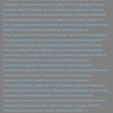
Семинария Староверов-Инглингов, Нурджулар, К Богодержавию, Таблиги
Джамаат, Свидетели Иеговы, Русское национальное единство, Национал-
социалистическое общество, Джамаат мувахидов, Объединенный Вилайат
Кабарды, Балкарии и Карачая, Союз славян, Ат-Такфир Валь-Хиджра, Пит
Буль, Национал-социалистическая рабочая партия России, Славянский союз,
Формат-18, Благородный Орден Дьявола, Армия воли народа,
Национальная Социалистическая Инициатива города Череповца, Духовно-
Родовая Держава Русь, Русское национальное единство, Древнерусской
Инглистической церкви Православных Староверов-Инглингов, Русский
общенациональный союз, Движение против нелегальной иммиграции,
Кровь и Честь, О свободе совести и о религиозных объединениях, Омская
организация общественного политического движения Русское
национальное единство, Северное Братство, Клуб Болельщиков
Футбольного Клуба Динамо, Файзрахманисты, Мусульманская религиозная
организация п. Боровский, Община Коренного Русского народа
Щелковского района, Правый сектор, УНА - УНСО, Украинская
повстанческая армия, Тризуб им. Степана Бандеры, Братство, Белый Крест,
Misanthropic division, Религиозное объединение последователей инглиизма,
Народная Социальная Инициатива, TulaSkins, Этнополитическое
объединение Русские, Русское национальное объединение Атака, Мечеть
Мирмамеда, Община Коренного Русского народа г. Астрахани, ВОЛЯ,
Меджлис крымскотатарского народа, Рубеж Севера, ТОЙС, О