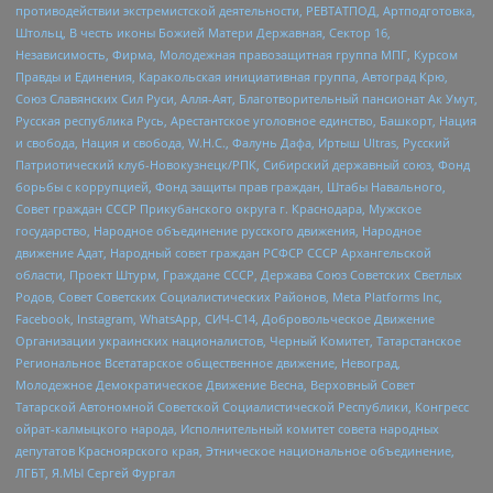
противодействии экстремистской деятельности, РЕВТАТПОД, Артподготовка,
Штольц, В честь иконы Божией Матери Державная, Сектор 16,
Независимость, Фирма, Молодежная правозащитная группа МПГ, Курсом
Правды и Единения, Каракольская инициативная группа, Автоград Крю,
Союз Славянских Сил Руси, Алля-Аят, Благотворительный пансионат Ак Умут,
Русская республика Русь, Арестантское уголовное единство, Башкорт, Нация
и свобода, Нация и свобода, W.H.С., Фалунь Дафа, Иртыш Ultras, Русский
Патриотический клуб-Новокузнецк/РПК, Сибирский державный союз, Фонд
борьбы с коррупцией, Фонд защиты прав граждан, Штабы Навального,
Совет граждан СССР Прикубанского округа г. Краснодара, Мужское
государство, Народное объединение русского движения, Народное
движение Адат, Народный совет граждан РСФСР СССР Архангельской
области, Проект Штурм, Граждане СССР, Держава Союз Советских Светлых
Родов, Совет Советских Социалистических Районов, Meta Platforms Inc,
Facebook, Instagram, WhatsApp, СИЧ-С14, Добровольческое Движение
Организации украинских националистов, Черный Комитет, Татарстанское
Региональное Всетатарское общественное движение, Невоград,
Молодежное Демократическое Движение Весна, Верховный Совет
Татарской Автономной Советской Социалистической Республики, Конгресс
ойрат-калмыцкого народа, Исполнительный комитет совета народных
депутатов Красноярского края, Этническое национальное объединение,
ЛГБТ, Я.МЫ Сергей Фургал