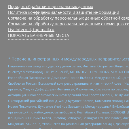
Порядок обработки персональных данных
Политика конфиденциальности и защиты информации
Согласие на обработку персональных данных обратной свя
Согласие на обработку персональных данных с помощью се
LiveInternet, top.mail.ru
ПОКАЗАТЬ БАННЕРНЫЕ МЕСТА
* Перечень иностранных и международных неправительств
Национальный фонд в поддержку демократии, Институт Открытое Общество
Институт Международных Отношений, MEDIA DEVELOPMENT INVESTMENT FUND,
Европейская Платформа за Демократические Выборы, Международный цент
Свободная Россия, Всемирный конгресс украинцев, Атлантический совет, Ч
органов, Фалунь Дафа, Друзья Фалуньгун, Фалуньгун, Коалиция по рассле
Ассоциация школ политических исследований при Совете Европы, Центр ли
Оксфордский российский фонд, Фонд Будущее России, Компания свободы ин
Новое Поколение, Духовное Учебное Заведение Международный Библейский
организаций по наблюдению за выборами, Республика Польша, СВОБОДНЫЙ
Фонд имени Генриха Бёлля, Stichting Bellingcat, Bellingcat Ltd, The Inside
Макдональда-Лорье, Украинская национальная федерация Канады, Декабрис