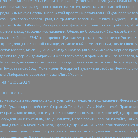
России, Лига Свободных Наций, Transparеncy International, Форум Свободных Н
правления, Форум гражданского общества Россия, Беллона, Союз жителей острово
роды, BDR Novaja Gazeta-Europe, Алтай проект, Образовательный дом прав челов
еван, Дом прав человека Крым, Центр дикого лосося, TVR Studios, ТВ Дождь, Це
урятия, Uralic, UnKremlin, Международная федерация транспортных рабочих, Ист
ейских и международных исследований, Общество Сторожевой башни, Библии и тр
омитет действия, РЭНД корпорейшн, Русская Америка за демократию в России, Н
фалия, Фонд глобальной помощи, Антивоенный комитет России, Russie-Libertes, L
lection Monitor, Article 19, Мнение медиа, Федерация анархического черного кр
и гендерной демократии и миротворчества, Форум имени Льва Копелева, American C
г, Школа международных отношений и государственной политики им Питера Мунка
 Немцова за Свободу, Фонд имени Фридриха Науманна за свободу, Феминистско
медиа, Либерально-демократическая Лига Украины
 на
13.05.2024
ого агента:
р немецкой и европейской культуры, Центр гендерных исследований, Фонд защи
ЧА, Гуманитарное действие, Открытый Петербург, Лига Избирателей, Правовая 
иту прав заключенных, Институт глобализации и социальных движений, Центр 
ужденным и их семьям, Фонд Тольятти, Новое время, Серебряная тайга, Так-Так-
, Фонд имени Андрея Рылькова, Сфера, Центр СИБАЛЬТ, Уральская правозащитна
невосточный центр развития гражданских инициатив и социального партнерства, 
 организаций, Частное учреждение в Калининграде Совета Министров северных 