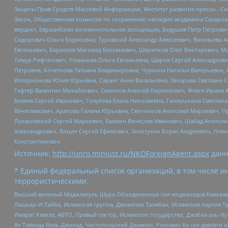
Защиты Прав Средств Массовой Информации, Институт развития прессы - Си
Закон, Общественная комиссия по сохранению наследия академика Сахаров
вердикт, Евразийская антимонопольная ассоциация, Бедушев Петр Петрови
Сидорович Ольга Борисовна, Туровский Александр Алексеевич, Васильева А
Евгеньевич, Барахоев Магомед Бекханович, Шарипков Олег Викторович, М
Тимур Рифгатович, Романова Ольга Евгеньевна, Щаров Сергей Алексадрови
Петровна, Кочеткова Татьяна Владимировна, Чуркина Наталья Валерьевна, 
Илларионова Юлия Юрьевна, Саранг Анна Васильевна, Захарова Светлана 
Гефтер Валентин Михайлович, Симонов Алексей Кириллович, Флиге Ирина 
Беляев Сергей Иванович, Голубева Елена Николаевна, Ганнушкина Светлана
Вячеславович, Арапова Галина Юрьевна, Свечников Анатолий Мариевич, П
Лукашевский Сергей Маркович, Бахмин Вячеслав Иванович, Шабад Анатоли
Александрович, Вицин Сергей Ефимович, Золотухин Борис Андреевич, Леви
Константинович
Источник:
http://unro.minjust.ru/NKOForeignAgent.aspx
данн
* Единый федеральный список организаций, в том числе и
террористическими:
Высший военный Маджлисуль Шура Объединенных сил моджахедов Кавказа, Ко
Лашкар-И-Тайба, Исламская группа, Движение Талибан, Исламская партия Т
Имарат Кавказ, АБТО, Правый сектор, Исламское государство, Джабха аль-
Ат-Тавхида Валь-Джихад, Чистопольский Джамаат, Рохнамо ба суи давлати и