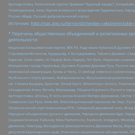
Артподготовка, Религиозная группа “Джамаат “Красный пахарь”, Колумбайн
Челебиджихана, Азов, Партия исламского возрождения Таджикистана, Народ
России, Айдар, Русский добровольческий корпус
Источник:
http://nac.gov.ru/terroristicheskie-i-ekstremistskie-
* Перечень общественных объединений и религиозных орг
деятельности:
Национал-большевистская партия, ВЕК РА, Рада земли Кубанской Духовно
Староверов-Инглингов, Нурджулар, К Богодержавию, Таблиги Джамаат, Сви
Карачая, Союз славян, Ат-Такфир Валь-Хиджра, Пит Буль, Национал-социал
Инициатива города Череповца, Духовно-Родовая Держава Русь, Русское н
нелегальной иммиграции, Кровь и Честь, О свободе совести и о религиоз
Футбольного Клуба Динамо, Файзрахманисты, Мусульманская религиозная о
им. Степана Бандеры, Братство, Белый Крест, Misanthropic division, Рели
объединение Атака, Мечеть Мирмамеда, Община Коренного Русского народа
Артподготовка, Штольц, В честь иконы Божией Матери Державная, Сектор 1
Славянских Сил Руси, Алля-Аят, Благотворительный пансионат Ак Умут, Русск
Патриотический клуб-Новокузнецк/РПК, Сибирский державный союз, Фонд б
Народное объединение русского движения, Народное движение Адат, Народ
Социалистических Районов, Meta Platforms Inc, Facebook, Instagram, Wha
движение, Невоград, Молодежное Демократическое Движение Весна, Верхов
депутатов Красноярского края, Этническое национальное объединение, ЛГ