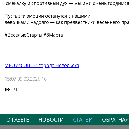
смекалку и спортивный дух — мы ими очень гордимс
Пусть эти эмоции останутся с нашими
девочками надолго — как предвестники весеннего пр
#ВесёлыеСтарты #8Марта
МБОУ "СОШ 3" города Невельска
15:07
09.03.2026 16+
71
О ГАЗЕТЕ
НОВОСТИ
СТАТЬИ
ОБРАТНАЯ