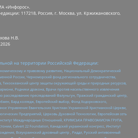
ИА «Инфорос».
едакции: 117218, Россия, г. Москва, ул. Кржижановского,
хова Н.В.
2026
льной на территории Российской Федерации:
кономическому и правовому развитию, Национальный Демократический
менной России, Черноморский фонд регионального сотрудничества,
, Тихоокеанский центр защиты окружающей среды и природных ресурсов,
 Хармони, Родники дракона, Врачи против насильственного извлечения
по расследованию преследований Фалуньгун, Пражский гражданский центр,
бмен, Бард колледж, Европейский выбор, Фонд Ходорковского,
ное Управление Евангельских Христиан Украинской Христианской Церкви,
огических Предприятий, Церковь Духовной Технологии, Европейская сеть
ий Институт Международных Отношений, КРИМСЬКА ПРАВОЗАХИСНА ГРУПА,
стонии, Calvert 22 Foundation, Канадский украинский конгресс, Институт
ждение, Всеукраинский духовный центр , Риддл, Русский антивоенный