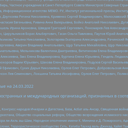
бирь, Частное учреждение в Санкт-Петербурге Совета Министров Северных Стра
а, Информационное агентство МЕМО. РУ, Институт региональной прессы, Инсти
ч, Дзугкоева Регина Николаевна, Кривенко Сергей Владимирович, Милославски
настасия Евгеньевна, Ривина Анна Валерьевна, Бойко Анатолий Николаевич, Дуг
ошель Ирина Ароновна, Шведов Григорий Сергеевич, Пономарев Лев Александро
ч, Цирульников Борис Альбертович, Гасан Ольга Павловна, Паутов Юрий Анато
Акимова Татьяна Николаевна, Золотарева Екатерина Александровна, Рачинский Я
Сергеевна, Аверин Владимир Анатольевич, Щур Татьяна Михайловна, Щур Никола
Анатольевна, Мельникова Валентина Дмитриевна, Вититинова Елена Владимировн
 Алексеевна, Закс Елена Владимировна, Буртина Елена Юрьевна, Гендель Людмил
рохоров Вадим Юрьевич, Шахова Елена Владимировна, Подузов Сергей Васильеви
й Ефимович, Сухих Дарья Николаевна, Орлов Олег Петрович, Добровольская Анн
нсон Лев Семенович, Локшина Татьяна Иосифовна, Орлов Олег Петрович, Поляк
ые на
24.03.2022
ностранных и международных организаций, признанных в соотв
нгресс народов Ичкерии и Дагестана, База, Асбат аль-Ансар, Священная война,
уркестана, Общество социальных реформ, Общество возрождения исламского насл
Нусра ли-Ахль аш-Шам, Народное ополчение имени К. Минина и Д. Пожарского, Ад
сломи, Террористическое сообщество Сеть, Катиба Таухид валь-Джихад, Хайят Тах