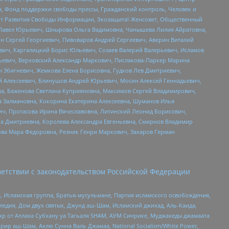
н, Фонд поддержки свободы прессы, Гражданский контроль, Человек и
тут Развития Свободы Информации, Экозащита!-Женсовет, Общественный
й Павел Юрьевич, Шнырова Ольга Вадимовна, Чанышева Лилия Айратовна,
ин Сергей Георгиевич, Пивоваров Андрей Сергеевич, Аверин Виталий
вич, Каргалицкий Борис Юльевич, Созаев Валерий Валерьевич, Исламов
льевич, Верховский Александр Маркович, Пислакова-Паркер Марина
н Збигневич, Жемкова Елена Борисовна, Гудков Лев Дмитриевич,
й Алексеевич, Блинушов Андрей Юрьевич, Мосин Алексей Геннадьевич,
а, Баженова Светлана Куприяновна, Максимов Сергей Владимирович,
а Залмановна, Кокорина Екатерина Алексеевна, Шуманов Илья
ч, Протасова Ирина Вячеславовна, Литинский Леонид Борисович,
а Дмитриевна, Королева Александра Евгеньевна, Смирнов Владимир
ова Мара Федоровна, Резник Генри Маркович, Захаров Герман
етствии с законодательством Российской Федерации
 Исламская группа, Братья-мусульмане, Партия исламского освобождения,
едия, Дом двух святых, Джунд аш-Шам, Исламский джихад, Аль-Каида,
жр от Аллаха Субхану уа Тагьаля SHAM, АУМ Синрике, Муджахеды джамаата
рир аш-Шам, Ахлю Сунна Валь Джамаа, National Socialism/White Power,