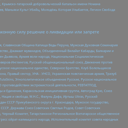
рг, Крымско-татарский добровольческий батальон имени Номана
оев, Маньяки Культ Убийц, Молодёжь Которая Улыбается, Легион Свобода
аконную силу решение о ликвидации или запрете
ья, Славянская Община Капища Веды Перуна, Мужская Духовная Семинария
щество, Джамаат мувахидов, Объединенный Вилайат Кабарды, Балкарии и
ден Дьявола, Армия воли народа, Национальная Социалистическая
роверов-Инглингов, Русский общенациональный союз, Движение против
усское национальное единство, Северное Братство, Клуб Болельщиков
а, Правый сектор, УНА - УНСО, Украинская повстанческая армия, Тризуб
 TulaSkins, Этнополитическое объединение Русские, Русское национальное
О противодействии экстремистской деятельности, РЕВТАТПОД,
ы и Единения, Каракольская инициативная группа, Автоград Крю, Союз
 Нация и свобода, W.H.С., Фалунь Дафа, Иртыш Ultras, Русский
ан СССР Прикубанского округа г. Краснодара, Мужское государство,
СССР, Держава Союз Советских Светлых Родов, Совет Советских
в, Черный Комитет, Татарстанское Региональное Всетатарское общественное
гресс ойрат-калмыцкого народа, Исполнительный комитет совета народных