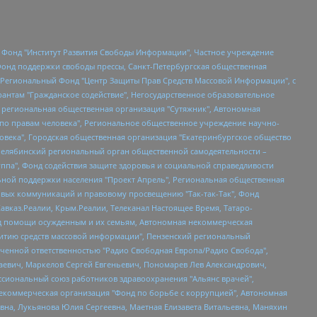
евосточное общественное движение "Маяк", Санкт-Петербургская ЛГБТ-инициативная группа "Выход", Инициативная группа ЛГБТ+ "Реверс", Алексеев Андрей Викторович, Бекбулатова Таисия Львовна, Беляев Иван Михайлович, Владыкина Елена Сергеевна, Гельман Марат Александрович, Никульшина Вероника Юрьевна, Толоконникова Надежда Андреевна, Шендерович Виктор Анатольевич, Общество с ограниченной ответственностью "Данное сообщение", Общество с ограниченной ответственностью Издательский дом "Новая глава", Айнбиндер Александра Александровна, Московский комьюнити-центр для ЛГБТ+инициатив, Благотворительный фонд развития филантропии, Deutsche Welle (Германия, Kurt-Schumacher-Strasse 3, 53113 Bonn), Борзунова Мария Михайловна, Воробьев Виктор Викторович, Голубева Анна Львовна, Константинова Алла Михайловна, Малкова Ирина Владимировна, Мурадов Мурад Абдулгалимович, Осетинская Елизавета Николаевна, Понасенков Евгений Николаевич, Ганапольский Матвей Юрьевич, Киселев Евгений Алексеевич, Борухович Ирина Григорьевна, Дремин Иван Тимофеевич, Дубровский Дмитрий Викторович, Красноярская региональная общественная организация поддержки и развития альтернативных образовательных технологий и межкультурных коммуникаций "ИНТЕРРА", Маяковская Екатерина Алексеевна, Фейгин Марк Захарович, Филимонов Андрей Викторович, Дзугкоева Регина Николаевна, Доброхотов Роман Александрович, Дудь Юрий Александрович, Елкин Сергей Владимирович, Кругликов Кирилл Игоревич, Сабунаева Мария Леонидовна, Семенов Алексей Владимирович, Шаинян Карен Багратович, Шульман Екатерина Михайловна, Асафьев Артур Валерьевич, Вахштайн Виктор Семенович, Венедиктов Алексей Алексеевич, Лушникова Екатерина Евгеньевна, Волков Леонид Михайлович, Невзоров Александр Глебович, Пархоменко Сергей Борисович, Сироткин Ярослав Николаевич, Кара-Мурза Владимир Владимирович, Баранова Наталья Владимировна, Гозман Леонид Яковлевич, Кагарлицкий Борис Юльевич, Климарев Михаил Валерьевич, Милов Владимир Станиславович, Автономная некоммерческая организация Краснодарский центр современного искусства "Типография", Моргенштерн Алишер Тагирович, Соболь Любовь Эдуардовна, Общество с ограниченной ответственностью "ЛИЗА НОРМ", Каспаров Гарри Кимович, Ходорковский Михаил Борисович, Общество с ограниченной ответственностью "Апрельские тезисы", Данилович Ирина Брониславовна, Кашин Олег Владимирович, Петров Николай Владимирович, Пивоваров Алексей Владимирович, Соколов Михаил Владимирович, Цветкова Юлия Владимировна, Чичваркин Евгений Александрович, Комитет против пыток/Команда против пыток, Общество с ограниченной ответственностью "Первый научный", Общество с ограниченной ответственностью "Вертолет и ко", Белоцерковская Вероника Борисовна, Кац Максим Евгеньевич, Лазарева Татьяна Юрьевна, Шаведдинов Руслан Табризович, Яшин Илья Валерьевич, Общество с ограниченной ответственностью "Иноагент ААВ", Алешковский Дмитрий Петрович, Альбац Евгения Марковна, Быков Дмитрий Львович, Галямина Юлия Евгеньевна, Лойко Сергей Леонидович, Мартынов Кирилл Константинович, Медведев Сергей Александрович, Крашенинников Федор Геннадиевич, Гордеева Катерина Вл