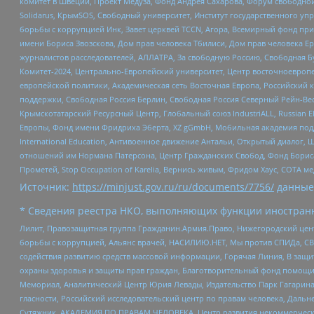
комитет в Швеции, Проект Медуза, Фонд Андрея Сахарова, Форум свободной 
Solidarus, КрымSOS, Свободный университет, Институт государственного у
борьбы с коррупцией Инк, Завет церквей TCCN, Агора, Всемирный фонд при
имени Бориса Звозскова, Дом прав человека Тбилиси, Дом прав человека Ер
журналистов расследователей, АЛЛАТРА, За свободную Россию, Свободная Б
Комитет-2024, Центрально-Европейский университет, Центр восточноевроп
европейской политики, Академическая сеть Восточная Европа, Российский к
поддержки, Свободная Россия Берлин, Свободная Россия Северный Рейн-Вест
Крымскотатарский Ресурсный Центр, Глобальный союз IndustriALL, Russian E
Европы, Фонд имени Фридриха Эберта, XZ gGmbH, Мобильная академия поддержк
International Education, Антивоенное движение Антальи, Открытый диало
отношений им Нормана Патерсона, Центр Гражданских Свобод, Фонд Бориса
Прометей, Stop Occupation of Karelia, Вернись живым, Фридом Хаус, СОТА 
Источник:
https://minjust.gov.ru/ru/documents/7756/
данные
* Сведения реестра НКО, выполняющих функции иностранн
Лилит, Правозащитная группа Гражданин.Армия.Право, Нижегородский цент
борьбы с коррупцией, Альянс врачей, НАСИЛИЮ.НЕТ, Мы против СПИДа, СВЕ
содействия развитию средств массовой информации, Горячая Линия, В защ
охраны здоровья и защиты прав граждан, Благотворительный фонд помощи ос
Мемориал, Аналитический Центр Юрия Левады, Издательство Парк Гагарина
гласности, Российский исследовательский центр по правам человека, Даль
Сутяжник, АКАДЕМИЯ ПО ПРАВАМ ЧЕЛОВЕКА, Центр развития некоммерческих