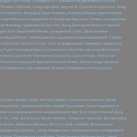
ародов ПостРоссии, Солидарность с гражданским движением в России –
в Тисима и Хабомаи, Съезд народных депутатов, Гринпис Интернешнл, Фонд
ека Чернигов, Фонд Дом Прав Человека, Белорусский дом прав человека
нтр европейских исследований им Вилфрида Мартенса, Сетевое объединение
Чам Финланд, Гудзоновский институт, Фонд Демократического Развития,
актатов Свидетелей Иеговы, Гражданский Совет, Центр анализа
астоящая Россия, Глобальная сеть журналистов-расследователей, Служба
a Asocicion de Rusos Libres, Союз за возвращение Северных территорий,
еста, Радио Свободная Европа, Германское общество изучения Восточной
ouncils for International Education, Cultural Vistas, Institute of
, Российско-канадский демократический альянс, Школа международных
е антивоенное сопротивление, Комитет независимости Ингушетии,
ты прав граждан Штаб, Институт права и публичной политики, Фонд
инициатива, Гражданский Союз, Хасдей Ерушалаим, Центр поддержки и
социально-информационных инициатив Действие, Благотворительный фонд
Так, Сова, центр Анна, Проект Апрель, Самарская губерния, Эра здоровья,
я группа, Женщины Евразии, Институт прав человека, Фонд защиты
Гражданское действие, Центр независимых социологических исследований,
стран, Гражданское содействие, Трансперенси Интернешнл-Р, Центр