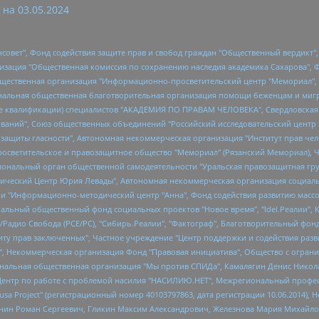
 на
03.05.2024
мная некоммерческая организация "Центр по работе с проблемой насилия "НАСИЛИЮ.НЕТ", Межрегиональный профессиональный союз работников здравоохранения "Альянс врачей", Юридическое лицо, зарегистрированное в Латвийской Республике, SIA "Medusa Project" (регистрационный номер 40103797863, дата регистрации 10.06.2014), Некоммерческая организация "Фонд по борьбе с коррупцией", Автономная некоммерческая организация "Институт права и публичной политики", Баданин Роман Сергеевич, Гликин Максим Александрович, Железнова Мария Михайловна, Лукьянова Юлия Сергеевна, Маетная Елизавета Витальевна, Маняхин Петр Борисович, Чуракова Ольга Владимировна, Ярош Юлия Петровна, Юридическое лицо "The Insider SIA", зарегистрированное в Риге, Латвийская Республика (дата регистрации 26.06.2015), являющееся администратором доменного имени интернет-издания "The Insider SIA", https://theins.ru, Постернак Алексей Евгеньевич, Рубин Михаил Аркадьевич, Анин Роман Александрович, Юридическое лицо Istories fonds, зарегистрированное в Латвийской Республике (регистрационный номер 50008295751, дата регистрации 24.02.2020), Великовский Дмитрий Александрович, Долинина Ирина Николаевна, Мароховская Алеся Алексеевна, Шлейнов Роман Юрьевич, Шмагун Олеся Валентиновна, Общество с ограниченной ответственностью "Альтаир 2021", Общество с ограниченной ответственностью "Вега 2021", Общество с ограниченной ответственностью "Главный редактор 2021", Общество с ограниченной ответственностью "Ромашки монолит", Важенков Артем Валерьевич, Ивановская областная общественная организация "Центр гендерных исследований", Гурман Юрий Альбертович, Медиапроект "ОВД-Инфо", Егоров Владимир Владимирович, Жилинский Владимир Александрович, Общество с ограниченной ответственностью "ЗП", Иванова София Юрьевна, Карезина Инна Павловна, Кильтау Екатерина Викторовна, Петров Алексей Викторович, Пискунов Сергей Евгеньевич, Смирнов Сергей Сергеевич, Тихонов Михаил Сергеевич, Общество с ограниченной ответственностью "ЖУРНАЛИСТ-ИНОСТРАННЫЙ АГЕНТ", Арапова Галина Юрьевна, Вольтская Татьяна Анатольевна, Американская компания "Mason G.E.S. Anonymous Foundation" (США), являющаяся владельцем интернет-издания https://mnews.world/, Компания "Stichting Bellingcat", зарегистрированная в Нидерландах (дата регистрации 11.07.2018), Захаров Андрей Вячеславович, Клепиковская Екатерина Дмитриевна, Общество с ограниченной ответственностью "МЕМО", Перл Роман Александрович, Симонов Евгений Алексеевич, Соловьева Елена Анатольевна, Сотников Даниил Владимирович, Сурначева Елизавета Дмитриевна, Автономная некоммерческая организация по защите прав человека и информированию населения "Якутия – Наше Мнение", Общество с ограниченной ответственностью "Москоу диджитал медиа", с 26.01.2023 Общество с ограниченной ответственностью "Чайка Белые сады", Ветошкина Валерия Валерьевна, Заговора Максим Александрович, Межрегиональное общественное движение "Российская ЛГБТ - сеть", Оленичев Максим Владимирович, Павлов Иван Юрьевич, Скворцова Елена Сергеевна, Общество с ограниченной ответственностью "Как бы инагент", Кочетков Игорь Викторович, Общество с ограниченной ответственностью "Честные выборы", Еланчик Олег Александрович, Общество с ограниченной ответственностью "Нобелевский призыв", Гималова Регина Эмилевна, Григорьев Андрей Валерьевич, Григорьева Алина Александровна, Ассоциация по содействию защите прав призывников, альтернативнослужащих и военнослужащих "Правозащитная группа "Гражданин.Армия.Право", Хисамова Регина Фаритовна, Автономная некоммерческая организация по реализации социально-правовых программ "Лилит", Дальн