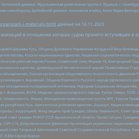
, Хатлонский джамаат, Мусульманская религиозная группа п. Кушкуль г. Оренбу
ная самооборона, Дуббайский джамаат, московская ячейка, Батал-Хаджи Белхор
organizacii-i-materialy.html
данные на
16.11.2023
анизаций в отношении которых судом принято вступившее в з
 Родовой Державы Русь, Община Духовного Управления Асгардской Веси Беловод
детели Иеговы, Русское национальное единство, Национал-социалистическое об
истическая рабочая партия России, Славянский союз, Формат-18, Благородный Ор
ациональное единство, Древнерусской Инглистической церкви Православных Ста
ных объединениях, Омская организация общественного политического движения Р
рганизация п. Боровский, Община Коренного Русского народа Щелковского район
гиозное объединение последователей инглиизма, Народная Социальная Инициатива,
 г. Астрахани, ВОЛЯ, Меджлис крымскотатарского народа, Рубеж Севера, ТОЙС, 
6, Независимость, Фирма, Молодежная правозащитная группа МПГ, Курсом Правд
ая республика Русь, Арестантское уголовное единство, Башкорт, Нация и свобода,
орьбы с коррупцией, Фонд защиты прав граждан, Штабы Навального, Совет гражд
ный совет граждан РСФСР СССР Архангельской области, Проект Штурм, Граждане 
tsApp, СИЧ-С14, Добровольческое Движение Организации украинских националисто
ный Совет Татарской Автономной Советской Социалистической Республики, Кон
БТ, Я.МЫ Сергей Фургал