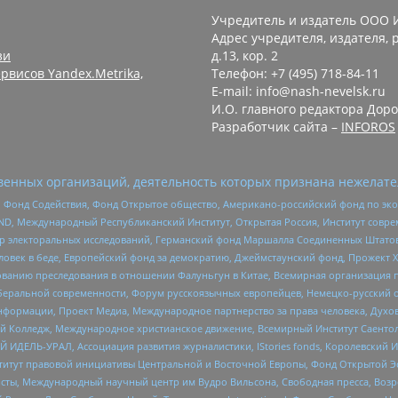
Учредитель и издатель ООО 
Адрес учредителя, издателя, р
зи
д.13, кор. 2
рвисов Yandex.Metrika,
Телефон: +7 (495) 718-84-11
E-mail: info@nash-nevelsk.ru
И.О. главного редактора Доро
Разработчик сайта –
INFOROS
енных организаций, деятельность которых признана нежелате
 Фонд Содействия, Фонд Открытое общество, Американо-российский фонд по э
 Международный Республиканский Институт, Открытая Россия, Институт совре
р электоральных исследований, Германский фонд Маршалла Соединенных Штатов
еловек в беде, Европейский фонд за демократию, Джеймстаунский фонд, Прожект
дованию преследования в отношении Фалуньгун в Китае, Всемирная организация 
беральной современности, Форум русскоязычных европейцев, Немецко-русский о
формации, Проект Медиа, Международное партнерство за права человека, Духов
 Колледж, Международное христианское движение, Всемирный Институт Саентол
 ИДЕЛЬ-УРАЛ, Ассоциация развития журналистики, IStories fonds, Королевск
r, Институт правовой инициативы Центральной и Восточной Европы, Фонд Открытой Э
ты, Международный научный центр им Вудро Вильсона, Свободная пресса, Возро