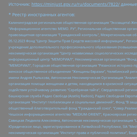
Источник:
https://minjust.gov.ru/ru/documents/7822/
данные
* Реестр иностранных агентов:
Калининградская региональная общественная организация "Экозащита!-Женсовет", Фонд содействия защите прав и свобод граждан "Общественный вердикт", Фонд "Институт Развития Свободы Информации", Частное учреждение "Информационное агентство МЕМО. РУ", Региональная общественная организация "Общественная комиссия по сохранению наследия академика Сахарова", Фонд поддержки свободы прессы, Санкт-Петербургская общественная правозащитная организация "Гражданский контроль", Межрегиональная общественная организация "Информационно-просветительский центр "Мемориал", Региональный Фонд "Центр Защиты Прав Средств Массовой Информации", с 05.12.2023 Фонд "Центр Защиты Прав Средств массовой информации", Региональная общественная благотворительная организация помощи беженцам и мигрантам "Гражданское содействие", Негосударственное образовательное учреждение дополнительного профессионального образования (повышение квалификации) специалистов "АКАДЕМИЯ ПО ПРАВАМ ЧЕЛОВЕКА", Свердловская региональная общественная организация "Сутяжник", Автономная некоммерческая организация "Центр независимых социологических исследований", Союз общественных объединений "Российский исследовательский центр по правам человека", Региональное общественное учреждение научно-информационный центр "МЕМОРИАЛ", Некоммерческая организация "Фонд защиты гласности", Автономная некоммерческая организация "Институт прав человека", Городская общественная организация "Екатеринбургское общество "МЕМОРИАЛ", Городская общественная организация "Рязанское историко-просветительское и правозащитное общество "Мемориал" (Рязанский Мемориал), Челябинский региональный орган общественной самодеятельности – женское общественное объединение "Женщины Евразии", Челябинский региональный орган общественной самодеятельности "Уральская правозащитная группа", Фонд содействия защите здоровья и социальной справедливости имени Андрея Рылькова, Автономная Некоммерческая Организация "Аналитический Центр Юрия Левады", Автономная некоммерческая организация социальной поддержки населения "Проект Апрель", Региональная общественная организация помощи женщинам и детям, находящимся в кризисной ситуации "Информационно-методический центр "Анна", Фонд содействия развитию массовых коммуникаций и правовому просвещению "Так-так-Так", Фонд содействия устойчивому развитию "Серебряная тайга", Свердловский региональный общественный фонд социальных проектов "Новое время", "Idel.Реалии", Кавказ.Реалии, Крым.Реалии, Телеканал Настоящее Время, Татаро-башкирская служба Радио Свобода (Azatliq Radiosi), Радио Свободная Европа/Радио Свобода (PCE/PC), "Сибирь.Реалии", "Фактограф", Благотворительный фонд помощи осужденным и их семьям, Автономная некоммерческая организация "Институт глобализации и социальных движений", Фонд "В защиту прав заключенных", Частное учреждение "Центр поддержки и содействия развитию средств массовой информации", Пензенский региональный общественный благотворительный фонд "Гражданский союз", "Север.Реалии", Некоммерческая организация Фонд "Правовая инициатива", Общество с ограниченной ответственностью "Радио Свободная Европа/Радио Свобода", Чешское информационное агентство "MEDIUM-ORIENT", Красноярская региональная общественная организация "Мы против СПИДа", Камалягин Денис Николаевич, Маркелов Сергей Евгеньевич, Пономарев Лев Александрович, Савицкая Людмила Алексеевна, Автоно