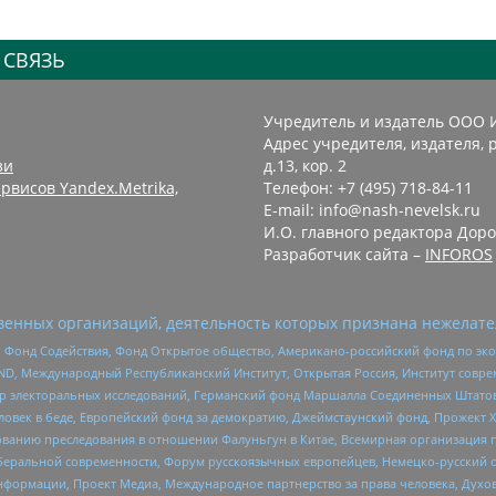
 СВЯЗЬ
Учредитель и издатель ООО 
Адрес учредителя, издателя, р
зи
д.13, кор. 2
рвисов Yandex.Metrika,
Телефон: +7 (495) 718-84-11
E-mail: info@nash-nevelsk.ru
И.О. главного редактора Доро
Разработчик сайта –
INFOROS
енных организаций, деятельность которых признана нежелате
 Фонд Содействия, Фонд Открытое общество, Американо-российский фонд по э
 Международный Республиканский Институт, Открытая Россия, Институт совре
р электоральных исследований, Германский фонд Маршалла Соединенных Штатов
еловек в беде, Европейский фонд за демократию, Джеймстаунский фонд, Прожект
дованию преследования в отношении Фалуньгун в Китае, Всемирная организация 
беральной современности, Форум русскоязычных европейцев, Немецко-русский о
формации, Проект Медиа, Международное партнерство за права человека, Духов