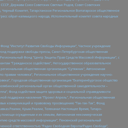
СССР, Держава Союз Советских Светлых Родов, Совет Советских
в, Черный Комитет, Татарстанское Региональное Всетатарское общественное
гресс ойрат-калмыцкого народа, Исполнительный комитет совета народных
евосточное общественное движение "Маяк", Санкт-Петербургская ЛГБТ-инициативная группа "Выход", Инициативная группа ЛГБТ+ "Реверс", Алексеев Андрей Викторович, Бекбулатова Таисия Львовна, Беляев Иван Михайлович, Владыкина Елена Сергеевна, Гельман Марат Александрович, Никульшина Вероника Юрьевна, Толоконникова Надежда Андреевна, Шендерович Виктор Анатольевич, Общество с ограниченной ответственностью "Данное сообщение", Общество с ограниченной ответственностью Издательский дом "Новая глава", Айнбиндер Александра Александровна, Московский комьюнити-центр для ЛГБТ+инициатив, Благотворительный фонд развития филантропии, Deutsche Welle (Германия, Kurt-Schumacher-Strasse 3, 53113 Bonn), Борзунова Мария Михайловна, Воробьев Виктор Викторович, Голубева Анна Львовна, Константинова Алла Михайловна, Малкова Ирина Владимировна, Мурадов Мурад Абдулгалимович, Осетинская Елизавета Николаевна, Понасенков Евгений Николаевич, Ганапольский Матвей Юрьевич, Киселев Евгений Алексеевич, Борухович Ирина Григорьевна, Дремин Иван Тимофеевич, Дубровский Дмитрий Викторович, Красноярская региональная общественная организация поддержки и развития альтернативных образовательных технологий и межкультурных коммуникаций "ИНТЕРРА", Маяковская Екатерина Алексеевна, Фейгин Марк Захарович, Филимонов Андрей Викторович, Дзугкоева Регина Николаевна, Доброхотов Роман Александрович, Дудь Юрий Александрович, Елкин Сергей Владимирович, Кругликов Кирилл Игоревич, Сабунаева Мария Леонидовна, Семенов Алексей Владимирович, Шаинян Карен Багратович, Шульман Екатерина Михайловна, Асафьев Артур Валерьевич, Вахштайн Виктор Семенович, Венедиктов Алексей Алексеевич, Лушникова Екатерина Евгеньевна, Волков Леонид Михайлович, Невзоров Александр Глебович, Пархоменко Сергей Борисович, Сироткин Ярослав Николаевич, Кара-Мурза Владимир Владимирович, Баранова Наталья Владимировна, Гозман Леонид Яковлевич, Кагарлицкий Борис Юльевич, Климарев Михаил Валерьевич, Милов Владимир Станиславович, Автономная некоммерческая организация Краснодарский центр современного искусства "Типография", Моргенштерн Алишер Тагирович, Соболь Любовь Эдуардовна, Общество с ограниченной ответственностью "ЛИЗА НОРМ", Каспаров Гарри Кимович, Ходорковский Михаил Борисович, Общество с ограниченной ответственностью "Апрельские тезисы", Данилович Ирина Брониславовна, Кашин Олег Владимирович, Петров Николай Владимирович, Пивоваров Алексей Владимирович, Соколов Михаил Владимирович, Цветкова Юлия Владимировна, Чичваркин Евгений Александрович, Комитет против пыток/Команда против пыток, Общество с ограниченной ответственностью "Первый научный", Общество с ограниченной ответственностью "Вертолет и ко", Белоцерковская Вероника Борисовна, Кац Максим Евгеньевич, Лазарева Татьяна Юрьевна, Шаведдинов Руслан Табризович, Яшин Илья Валерьевич, Общество с ограниченной ответственностью "Иноагент ААВ", Алешковский Дмитрий Петрович, Альбац Евгения Марковна, Быков Дмитрий Львович, Галямина Юлия Евгеньевна, Лойко Сергей Леонидович, Мартынов Кирилл Константинович, Медведев Сергей Александрович, Крашенинников Федор Геннадиевич, Гордеева Катерина Вл