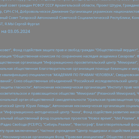
ный совет граждан РСФСР СССР Архангельской области, Проект Штурм, Граждане 
tsApp, СИЧ-С14, Добровольческое Движение Организации украинских националисто
ный Совет Татарской Автономной Советской Социалистической Республики, Кон
БТ, Я.МЫ Сергей Фургал
 на
03.05.2024
мная некоммерческая организация "Центр по работе с проблемой насилия "НАСИЛИЮ.НЕТ", Межрегиональный профессиональный союз работников здравоохранения "Альянс врачей", Юридическое лицо, зарегистрированное в Латвийской Республике, SIA "Medusa Project" (регистрационный номер 40103797863, дата регистрации 10.06.2014), Некоммерческая организация "Фонд по борьбе с коррупцией", Автономная некоммерческая организация "Институт права и публичной политики", Баданин Роман Сергеевич, Гликин Максим Александрович, Железнова Мария Михайловна, Лукьянова Юлия Сергеевна, Маетная Елизавета Витальевна, Маняхин Петр Борисович, Чуракова Ольга Владимировна, Ярош Юлия Петровна, Юридическое лицо "The Insider SIA", зарегистрированное в Риге, Латвийская Республика (дата регистрации 26.06.2015), являющееся администратором доменного имени интернет-издания "The Insider SIA", https://theins.ru, Постернак Алексей Евгеньевич, Рубин Михаил Аркадьевич, Анин Роман Александрович, Юридическое лицо Istories fonds, зарегистрированное в Латвийской Республике (регистрационный номер 50008295751, дата регистрации 24.02.2020), Великовский Дмитрий Александрович, Долинина Ирина Николаевна, Мароховская Алеся Алексеевна, Шлейнов Роман Юрьевич, Шмагун Олеся Валентиновна, Общество с ограниченной ответственностью "Альтаир 2021", Общество с ограниченной ответственностью "Вега 2021", Общество с ограниченной ответственностью "Главный редактор 2021", Общество с ограниченной ответственностью "Ромашки монолит", Важенков Артем Валерьевич, Ивановская областная общественная организация "Центр гендерных исследований", Гурман Юрий Альбертович, Медиапроект "ОВД-Инфо", Егоров Владимир Владимирович, Жилинский Владимир Александрович, Общество с ограниченной ответственностью "ЗП", Иванова София Юрьевна, Карезина Инна Павловна, Кильтау Екатерина Викторовна, Петров Алексей Викторович, Пискунов Сергей Евгеньевич, Смирнов Сергей Сергеевич, Тихонов Михаил Сергеевич, Общество с ограниченной ответственностью "ЖУРНАЛИСТ-ИНОСТРАННЫЙ АГЕНТ", Арапова Галина Юрьевна, Вольтская Татьяна Анатольевна, Американская компания "Mason G.E.S. Anonymous Foundation" (США), являющаяся владельцем интернет-издания https://mnews.world/, Компания "Stichting Bellingcat", зарегистрированная в Нидерландах (дата регистрации 11.07.2018), Захаров Андрей Вячеславович, Клепиковская Екатерина Дмитриевна, Общество с ограниченной ответственностью "МЕМО", Перл Роман Александрович, Симонов Евгений Алексеевич, Соловьева Елена Анатольевна, Сотников Даниил Владимирович, Сурначева Елизавета Дмитриевна, Автономная некоммерческая организация по защите прав человека и информированию населения "Якутия – Наше Мнение", Общество с ограниченной ответственностью "Москоу диджитал медиа", с 26.01.2023 Общество с ограниченной ответственностью "Чайка Белые сады", Ветошкина Валерия Валерьевна, Заговора Максим Александрович, Межрегиональное общественное движение "Российская ЛГБТ - сеть", Оленичев Максим Владимирович, Павлов Иван Юрьевич, Скворцова Елена Сергеевна, Общество с ограниченной ответственностью "Как бы инагент", Кочетков Игорь Викторович, Общество с ограниченной ответственностью "Честные выборы", Еланчик Олег Александрович, Общество с ограниченной ответственностью "Нобелевский призыв", Гималова Регина Эмилевна, Григорьев Андрей Валерьевич, Григорьева Алина Александровна, Ассоциация по содействию защите прав призывников, альтернативнослужащих и военнослужащих "Правозащитная группа "Гражданин.Армия.Право", Хисамова Регина Фаритовна, Автономная некоммерческая организация по реализации социально-правовых программ "Лилит", Дальн