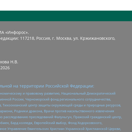
ИА «Инфорос».
едакции: 117218, Россия, г. Москва, ул. Кржижановского,
хова Н.В.
2026
льной на территории Российской Федерации:
кономическому и правовому развитию, Национальный Демократический
менной России, Черноморский фонд регионального сотрудничества,
, Тихоокеанский центр защиты окружающей среды и природных ресурсов,
 Хармони, Родники дракона, Врачи против насильственного извлечения
по расследованию преследований Фалуньгун, Пражский гражданский центр,
бмен, Бард колледж, Европейский выбор, Фонд Ходорковского,
ное Управление Евангельских Христиан Украинской Христианской Церкви,