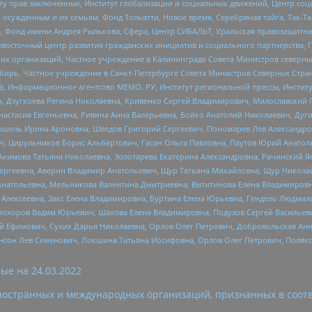
иту прав заключенных, Институт глобализации и социальных движений, Центр 
ужденным и их семьям, Фонд Тольятти, Новое время, Серебряная тайга, Так-Так-
, Фонд имени Андрея Рылькова, Сфера, Центр СИБАЛЬТ, Уральская правозащитна
невосточный центр развития гражданских инициатив и социального партнерства, 
 организаций, Частное учреждение в Калининграде Совета Министров северных 
бирь, Частное учреждение в Санкт-Петербурге Совета Министров Северных Стра
а, Информационное агентство МЕМО. РУ, Институт региональной прессы, Инсти
ч, Дзугкоева Регина Николаевна, Кривенко Сергей Владимирович, Милославски
настасия Евгеньевна, Ривина Анна Валерьевна, Бойко Анатолий Николаевич, Дуг
ошель Ирина Ароновна, Шведов Григорий Сергеевич, Пономарев Лев Александро
ч, Цирульников Борис Альбертович, Гасан Ольга Павловна, Паутов Юрий Анато
Акимова Татьяна Николаевна, Золотарева Екатерина Александровна, Рачинский Я
Сергеевна, Аверин Владимир Анатольевич, Щур Татьяна Михайловна, Щур Никола
Анатольевна, Мельникова Валентина Дмитриевна, Вититинова Елена Владимировн
 Алексеевна, Закс Елена Владимировна, Буртина Елена Юрьевна, Гендель Людмил
рохоров Вадим Юрьевич, Шахова Елена Владимировна, Подузов Сергей Васильеви
й Ефимович, Сухих Дарья Николаевна, Орлов Олег Петрович, Добровольская Анн
нсон Лев Семенович, Локшина Татьяна Иосифовна, Орлов Олег Петрович, Поляк
ые на
24.03.2022
ностранных и международных организаций, признанных в соотв