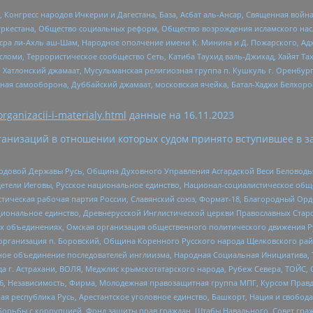
нгресс народов Ичкерии и Дагестана, База, Асбат аль-Ансар, Священная война,
уркестана, Общество социальных реформ, Общество возрождения исламского насл
Нусра ли-Ахль аш-Шам, Народное ополчение имени К. Минина и Д. Пожарского, Ад
сломи, Террористическое сообщество Сеть, Катиба Таухид валь-Джихад, Хайят Тах
, Хатлонский джамаат, Мусульманская религиозная группа п. Кушкуль г. Оренбу
ная самооборона, Дуббайский джамаат, московская ячейка, Батал-Хаджи Белхор
organizacii-i-materialy.html
данные на
16.11.2023
анизаций в отношении которых судом принято вступившее в з
 Родовой Державы Русь, Община Духовного Управления Асгардской Веси Беловод
детели Иеговы, Русское национальное единство, Национал-социалистическое об
истическая рабочая партия России, Славянский союз, Формат-18, Благородный Ор
ациональное единство, Древнерусской Инглистической церкви Православных Ста
ных объединениях, Омская организация общественного политического движения Р
рганизация п. Боровский, Община Коренного Русского народа Щелковского район
гиозное объединение последователей инглиизма, Народная Социальная Инициатива,
 г. Астрахани, ВОЛЯ, Меджлис крымскотатарского народа, Рубеж Севера, ТОЙС, 
6, Независимость, Фирма, Молодежная правозащитная группа МПГ, Курсом Правд
ая республика Русь, Арестантское уголовное единство, Башкорт, Нация и свобода,
орьбы с коррупцией, Фонд защиты прав граждан, Штабы Навального, Совет гражд