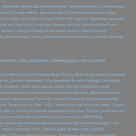
 Исламская группа, Братья-мусульмане, Партия исламского освобождения,
едия, Дом двух святых, Джунд аш-Шам, Исламский джихад, Аль-Каида,
жр от Аллаха Субхану уа Тагьаля SHAM, АУМ Синрике, Муджахеды джамаата
рир аш-Шам, Ахлю Сунна Валь Джамаа, National Socialism/White Power,
рг, Крымско-татарский добровольческий батальон имени Номана
оев, Маньяки Культ Убийц, Молодёжь Которая Улыбается, Легион Свобода
аконную силу решение о ликвидации или запрете
ья, Славянская Община Капища Веды Перуна, Мужская Духовная Семинария
щество, Джамаат мувахидов, Объединенный Вилайат Кабарды, Балкарии и
ден Дьявола, Армия воли народа, Национальная Социалистическая
роверов-Инглингов, Русский общенациональный союз, Движение против
усское национальное единство, Северное Братство, Клуб Болельщиков
а, Правый сектор, УНА - УНСО, Украинская повстанческая армия, Тризуб
 TulaSkins, Этнополитическое объединение Русские, Русское национальное
О противодействии экстремистской деятельности, РЕВТАТПОД,
ы и Единения, Каракольская инициативная группа, Автоград Крю, Союз
 Нация и свобода, W.H.С., Фалунь Дафа, Иртыш Ultras, Русский
ан СССР Прикубанского округа г. Краснодара, Мужское государство,