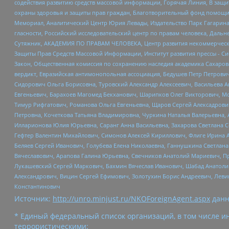
содействия развитию средств массовой информации, Горячая Линия, В защ
охраны здоровья и защиты прав граждан, Благотворительный фонд помощи ос
Мемориал, Аналитический Центр Юрия Левады, Издательство Парк Гагарина
гласности, Российский исследовательский центр по правам человека, Даль
Сутяжник, АКАДЕМИЯ ПО ПРАВАМ ЧЕЛОВЕКА, Центр развития некоммерческих
Защиты Прав Средств Массовой Информации, Институт развития прессы - Си
Закон, Общественная комиссия по сохранению наследия академика Сахаров
вердикт, Евразийская антимонопольная ассоциация, Бедушев Петр Петрови
Сидорович Ольга Борисовна, Туровский Александр Алексеевич, Васильева А
Евгеньевич, Барахоев Магомед Бекханович, Шарипков Олег Викторович, М
Тимур Рифгатович, Романова Ольга Евгеньевна, Щаров Сергей Алексадрови
Петровна, Кочеткова Татьяна Владимировна, Чуркина Наталья Валерьевна, 
Илларионова Юлия Юрьевна, Саранг Анна Васильевна, Захарова Светлана 
Гефтер Валентин Михайлович, Симонов Алексей Кириллович, Флиге Ирина 
Беляев Сергей Иванович, Голубева Елена Николаевна, Ганнушкина Светлана
Вячеславович, Арапова Галина Юрьевна, Свечников Анатолий Мариевич, П
Лукашевский Сергей Маркович, Бахмин Вячеслав Иванович, Шабад Анатоли
Александрович, Вицин Сергей Ефимович, Золотухин Борис Андреевич, Леви
Константинович
Источник:
http://unro.minjust.ru/NKOForeignAgent.aspx
данн
* Единый федеральный список организаций, в том числе и
террористическими: