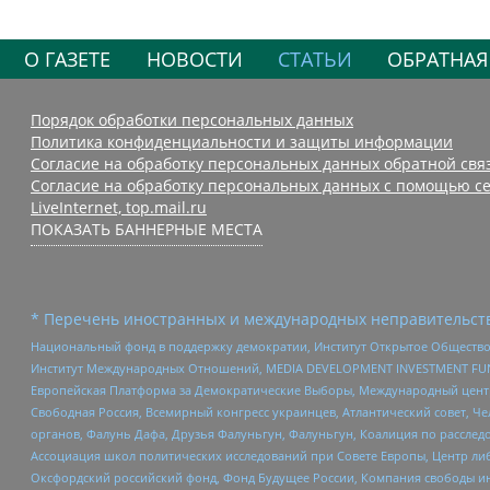
О ГАЗЕТЕ
НОВОСТИ
СТАТЬИ
ОБРАТНАЯ
Порядок обработки персональных данных
Политика конфиденциальности и защиты информации
Согласие на обработку персональных данных обратной свя
Согласие на обработку персональных данных с помощью се
LiveInternet, top.mail.ru
ПОКАЗАТЬ БАННЕРНЫЕ МЕСТА
* Перечень иностранных и международных неправительств
Национальный фонд в поддержку демократии, Институт Открытое Общество
Институт Международных Отношений, MEDIA DEVELOPMENT INVESTMENT FUND,
Европейская Платформа за Демократические Выборы, Международный цент
Свободная Россия, Всемирный конгресс украинцев, Атлантический совет, Ч
органов, Фалунь Дафа, Друзья Фалуньгун, Фалуньгун, Коалиция по рассле
Ассоциация школ политических исследований при Совете Европы, Центр ли
Оксфордский российский фонд, Фонд Будущее России, Компания свободы ин