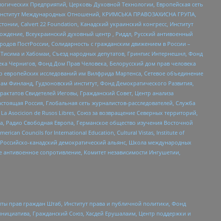
огических Предприятий, Церковь Духовной Технологии, Европейская сеть
ий Институт Международных Отношений, КРИМСЬКА ПРАВОЗАХИСНА ГРУПА,
стонии, Calvert 22 Foundation, Канадский украинский конгресс, Институт
ждение, Всеукраинский духовный центр , Риддл, Русский антивоенный
ародов ПостРоссии, Солидарность с гражданским движением в России –
в Тисима и Хабомаи, Съезд народных депутатов, Гринпис Интернешнл, Фонд
ека Чернигов, Фонд Дом Прав Человека, Белорусский дом прав человека
нтр европейских исследований им Вилфрида Мартенса, Сетевое объединение
Чам Финланд, Гудзоновский институт, Фонд Демократического Развития,
актатов Свидетелей Иеговы, Гражданский Совет, Центр анализа
астоящая Россия, Глобальная сеть журналистов-расследователей, Служба
a Asocicion de Rusos Libres, Союз за возвращение Северных территорий,
еста, Радио Свободная Европа, Германское общество изучения Восточной
ouncils for International Education, Cultural Vistas, Institute of
, Российско-канадский демократический альянс, Школа международных
е антивоенное сопротивление, Комитет независимости Ингушетии,
ты прав граждан Штаб, Институт права и публичной политики, Фонд
инициатива, Гражданский Союз, Хасдей Ерушалаим, Центр поддержки и