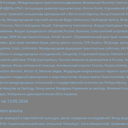
 Колледж, Международное христианское движение, Всемирный Институт Саентол
 ИДЕЛЬ-УРАЛ, Ассоциация развития журналистики, IStories fonds, Королевск
r, Институт правовой инициативы Центральной и Восточной Европы, Фонд Открытой Э
ты, Международный научный центр им Вудро Вильсона, Свободная пресса, Возро
России, Лига Свободных Наций, Transparеncy International, Форум Свободных Н
правления, Форум гражданского общества Россия, Беллона, Союз жителей острово
роды, BDR Novaja Gazeta-Europe, Алтай проект, Образовательный дом прав челов
еван, Дом прав человека Крым, Центр дикого лосося, TVR Studios, ТВ Дождь, Це
урятия, Uralic, UnKremlin, Международная федерация транспортных рабочих, Ист
ейских и международных исследований, Общество Сторожевой башни, Библии и тр
омитет действия, РЭНД корпорейшн, Русская Америка за демократию в России, Н
фалия, Фонд глобальной помощи, Антивоенный комитет России, Russie-Libertes, L
lection Monitor, Article 19, Мнение медиа, Федерация анархического черного кр
и гендерной демократии и миротворчества, Форум имени Льва Копелева, American C
г, Школа международных отношений и государственной политики им Питера Мунка
 Немцова за Свободу, Фонд имени Фридриха Науманна за свободу, Феминистско
медиа, Либерально-демократическая Лига Украины
 на
13.05.2024
ого агента:
р немецкой и европейской культуры, Центр гендерных исследований, Фонд защи
ЧА, Гуманитарное действие, Открытый Петербург, Лига Избирателей, Правовая 