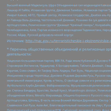
Высший военный Маджлисуль Шура Объединенных сил моджахедов Кавказа, Ко
Лашкар-И-Тайба, Исламская группа, Движение Талибан, Исламская партия Т
Имарат Кавказ, АБТО, Правый сектор, Исламское государство, Джабха аль-
Ат-Тавхида Валь-Джихад, Чистопольский Джамаат, Рохнамо ба суи давлати и
Артподготовка, Религиозная группа “Джамаат “Красный пахарь”, Колумбайн
Челебиджихана, Азов, Партия исламского возрождения Таджикистана, Народ
России, Айдар, Русский добровольческий корпус
Источник:
http://nac.gov.ru/terroristicheskie-i-ekstremistskie-
* Перечень общественных объединений и религиозных орг
деятельности:
Национал-большевистская партия, ВЕК РА, Рада земли Кубанской Духовно
Староверов-Инглингов, Нурджулар, К Богодержавию, Таблиги Джамаат, Сви
Карачая, Союз славян, Ат-Такфир Валь-Хиджра, Пит Буль, Национал-социал
Инициатива города Череповца, Духовно-Родовая Держава Русь, Русское н
нелегальной иммиграции, Кровь и Честь, О свободе совести и о религиоз
Футбольного Клуба Динамо, Файзрахманисты, Мусульманская религиозная о
им. Степана Бандеры, Братство, Белый Крест, Misanthropic division, Рели
объединение Атака, Мечеть Мирмамеда, Община Коренного Русского народа
Артподготовка, Штольц, В честь иконы Божией Матери Державная, Сектор 1
Славянских Сил Руси, Алля-Аят, Благотворительный пансионат Ак Умут, Русск
Патриотический клуб-Новокузнецк/РПК, Сибирский державный союз, Фонд б