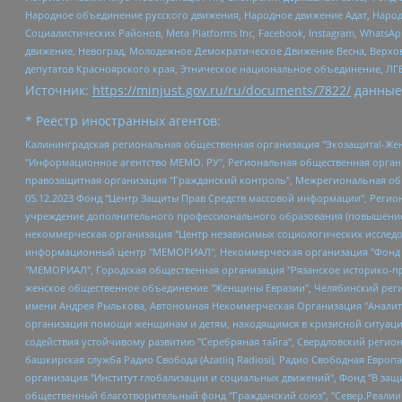
Народное объединение русского движения, Народное движение Адат, Народ
Социалистических Районов, Meta Platforms Inc, Facebook, Instagram, Wha
движение, Невоград, Молодежное Демократическое Движение Весна, Верхов
депутатов Красноярского края, Этническое национальное объединение, ЛГ
Источник:
https://minjust.gov.ru/ru/documents/7822/
данные
* Реестр иностранных агентов:
Калининградская региональная общественная организация "Экозащита!-Женсовет", Фонд содействия защите прав и свобод граждан "Общественный вердикт", Фонд "Институт Развития Свободы Информации", Частное учреждение "Информационное агентство МЕМО. РУ", Региональная общественная организация "Общественная комиссия по сохранению наследия академика Сахарова", Фонд поддержки свободы прессы, Санкт-Петербургская общественная правозащитная организация "Гражданский контроль", Межрегиональная общественная организация "Информационно-просветительский центр "Мемориал", Региональный Фонд "Центр Защиты Прав Средств Массовой Информации", с 05.12.2023 Фонд "Центр Защиты Прав Средств массовой информации", Региональная общественная благотворительная организация помощи беженцам и мигрантам "Гражданское содействие", Негосударственное образовательное учреждение дополнительного профессионального образования (повышение квалификации) специалистов "АКАДЕМИЯ ПО ПРАВАМ ЧЕЛОВЕКА", Свердловская региональная общественная организация "Сутяжник", Автономная некоммерческая организация "Центр независимых социологических исследований", Союз общественных объединений "Российский исследовательский центр по правам человека", Региональное общественное учреждение научно-информационный центр "МЕМОРИАЛ", Некоммерческая организация "Фонд защиты гласности", Автономная некоммерческая организация "Институт прав человека", Городская общественная организация "Екатеринбургское общество "МЕМОРИАЛ", Городская общественная организация "Рязанское историко-просветительское и правозащитное общество "Мемориал" (Рязанский Мемориал), Челябинский региональный орган общественной самодеятельности – женское общественное объединение "Женщины Евразии", Челябинский региональный орган общественной самодеятельности "Уральская правозащитная группа", Фонд содействия защите здоровья и социальной справедливости имени Андрея Рылькова, Автономная Некоммерческая Организация "Аналитический Центр Юрия Левады", Автономная некоммерческая организация социальной поддержки населения "Проект Апрель", Региональная общественная организация помощи женщинам и детям, находящимся в кризисной ситуации "Информационно-методический центр "Анна", Фонд содействия развитию массовых коммуникаций и правовому просвещению "Так-так-Так", Фонд содействия устойчивому развитию "Серебряная тайга", Свердловский региональный общественный фонд социальных проектов "Новое время", "Idel.Реалии", Кавказ.Реалии, Крым.Реалии, Телеканал Настоящее Время, Татаро-башкирская служба Радио Свобода (Azatliq Radiosi), Радио Свободная Европа/Радио Свобода (PCE/PC), "Сибирь.Реалии", "Фактограф", Благотворительный фонд помощи осужденным и их семьям, Автономная некоммерческая организация "Институт глобализации и социальных движений", Фонд "В защиту прав заключенных", Частное учреждение "Центр поддержки и содействия развитию средств массовой информации", Пензенский региональный общественный благотворительный фонд "Гражданский союз", "Север.Реалии", Некоммерческая организация Фонд "Правовая инициатива", Общество с ограниченной ответственностью "Радио Свободная Европа/Радио Свобода", Чешское информационное агентство "MEDIUM-ORIENT", Красноярская региональная общественная организация "Мы против СПИДа", Камалягин Денис Николаевич, Маркелов Сергей Евгеньевич, Пономарев Лев Александрович, Савицкая Людмила Алексеевна, Автоно