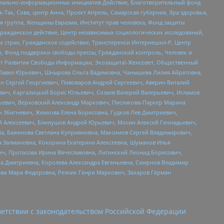
социально-информационных инициатив Действие, Благотворительный фонд
Так, Сова, центр Анна, Проект Апрель, Самарская губерния, Эра здоровья,
я группа, Женщины Евразии, Институт прав человека, Фонд защиты
Гражданское действие, Центр независимых социологических исследований,
стран, Гражданское содействие, Трансперенси Интернешнл-Р, Центр
н, Фонд поддержки свободы прессы, Гражданский контроль, Человек и
тут Развития Свободы Информации, Экозащита!-Женсовет, Общественный
й Павел Юрьевич, Шнырова Ольга Вадимовна, Чанышева Лилия Айратовна,
ин Сергей Георгиевич, Пивоваров Андрей Сергеевич, Аверин Виталий
вич, Каргалицкий Борис Юльевич, Созаев Валерий Валерьевич, Исламов
льевич, Верховский Александр Маркович, Пислакова-Паркер Марина
н Збигневич, Жемкова Елена Борисовна, Гудков Лев Дмитриевич,
й Алексеевич, Блинушов Андрей Юрьевич, Мосин Алексей Геннадьевич,
а, Баженова Светлана Куприяновна, Максимов Сергей Владимирович,
а Залмановна, Кокорина Екатерина Алексеевна, Шуманов Илья
ч, Протасова Ирина Вячеславовна, Литинский Леонид Борисович,
а Дмитриевна, Королева Александра Евгеньевна, Смирнов Владимир
ова Мара Федоровна, Резник Генри Маркович, Захаров Герман
етствии с законодательством Российской Федерации