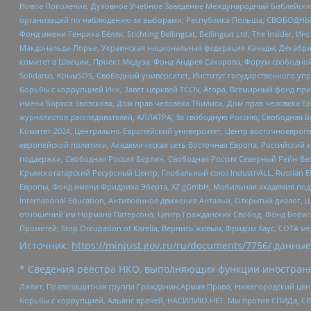
Новое Поколение, Духовное Учебное Заведение Международный Библейский
организаций по наблюдению за выборами, Республика Польша, СВОБОДНЫЙ
Фонд имени Генриха Бёлля, Stichting Bellingcat, Bellingcat Ltd, The Inside
Макдональда-Лорье, Украинская национальная федерация Канады, Декабрис
комитет в Швеции, Проект Медуза, Фонд Андрея Сахарова, Форум свободной 
Solidarus, КрымSOS, Свободный университет, Институт государственного у
борьбы с коррупцией Инк, Завет церквей TCCN, Агора, Всемирный фонд при
имени Бориса Звозскова, Дом прав человека Тбилиси, Дом прав человека Ер
журналистов расследователей, АЛЛАТРА, За свободную Россию, Свободная Б
Комитет-2024, Центрально-Европейский университет, Центр восточноевроп
европейской политики, Академическая сеть Восточная Европа, Российский к
поддержки, Свободная Россия Берлин, Свободная Россия Северный Рейн-Вест
Крымскотатарский Ресурсный Центр, Глобальный союз IndustriALL, Russian E
Европы, Фонд имени Фридриха Эберта, XZ gGmbH, Мобильная академия поддержк
International Education, Антивоенное движение Антальи, Открытый диало
отношений им Нормана Патерсона, Центр Гражданских Свобод, Фонд Бориса
Прометей, Stop Occupation of Karelia, Вернись живым, Фридом Хаус, СОТА 
Источник:
https://minjust.gov.ru/ru/documents/7756/
данные
* Сведения реестра НКО, выполняющих функции иностранн
Лилит, Правозащитная группа Гражданин.Армия.Право, Нижегородский цент
борьбы с коррупцией, Альянс врачей, НАСИЛИЮ.НЕТ, Мы против СПИДа, СВЕ