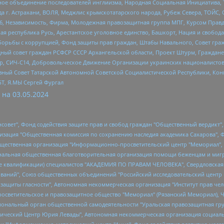
гиозное объединение последователей инглиизма, Народная Социальная Инициатива,
 г. Астрахани, ВОЛЯ, Меджлис крымскотатарского народа, Рубеж Севера, ТОЙС, 
6, Независимость, Фирма, Молодежная правозащитная группа МПГ, Курсом Правд
ая республика Русь, Арестантское уголовное единство, Башкорт, Нация и свобода,
орьбы с коррупцией, Фонд защиты прав граждан, Штабы Навального, Совет гражд
ный совет граждан РСФСР СССР Архангельской области, Проект Штурм, Граждане 
tsApp, СИЧ-С14, Добровольческое Движение Организации украинских националисто
ный Совет Татарской Автономной Советской Социалистической Республики, Кон
БТ, Я.МЫ Сергей Фургал
 на
03.05.2024
мная некоммерческая организация "Центр по работе с проблемой насилия "НАСИЛИЮ.НЕТ", Межрегиональный профессиональный союз работников здравоохранения "Альянс врачей", Юридическое лицо, зарегистрированное в Латвийской Республике, SIA "Medusa Project" (регистрационный номер 40103797863, дата регистрации 10.06.2014), Некоммерческая организация "Фонд по борьбе с коррупцией", Автономная некоммерческая организация "Институт права и публичной политики", Баданин Роман Сергеевич, Гликин Максим Александрович, Железнова Мария Михайловна, Лукьянова Юлия Сергеевна, Маетная Елизавета Витальевна, Маняхин Петр Борисович, Чуракова Ольга Владимировна, Ярош Юлия Петровна, Юридическое лицо "The Insider SIA", зарегистрированное в Риге, Латвийская Республика (дата регистрации 26.06.2015), являющееся администратором доменного имени интернет-издания "The Insider SIA", https://theins.ru, Постернак Алексей Евгеньевич, Рубин Михаил Аркадьевич, Анин Роман Александрович, Юридическое лицо Istories fonds, зарегистрированное в Латвийской Республике (регистрационный номер 50008295751, дата регистрации 24.02.2020), Великовский Дмитрий Александрович, Долинина Ирина Николаевна, Мароховская Алеся Алексеевна, Шлейнов Роман Юрьевич, Шмагун Олеся Валентиновна, Общество с ограниченной ответственностью "Альтаир 2021", Общество с ограниченной ответственностью "Вега 2021", Общество с ограниченной ответственностью "Главный редактор 2021", Общество с ограниченной ответственностью "Ромашки монолит", Важенков Артем Валерьевич, Ивановская областная общественная организация "Центр гендерных исследований", Гурман Юрий Альбертович, Медиапроект "ОВД-Инфо", Егоров Владимир Владимирович, Жилинский Владимир Александрович, Общество с ограниченной ответственностью "ЗП", Иванова София Юрьевна, Карезина Инна Павловна, Кильтау Екатерина Викторовна, Петров Алексей Викторович, Пискунов Сергей Евгеньевич, Смирнов Сергей Сергеевич, Тихонов Михаил Сергеевич, Общество с ограниченной ответственностью "ЖУРНАЛИСТ-ИНОСТРАННЫЙ АГЕНТ", Арапова Галина Юрьевна, Вольтская Татьяна Анатольевна, Американская компания "Mason G.E.S. Anonymous Foundation" (США), являющаяся владельцем интернет-издания https://mnews.world/, Компания "Stichting Bellingcat", зарегистрированная в Нидерландах (дата регистрации 11.07.2018), Захаров Андрей Вячеславович, Клепиковская Екатерина Дмитриевна, Общество с ограниченной ответственностью "МЕМО", Перл Роман Александрович, Симонов Евгений Алексеевич, Соловьева Елена Анатольевна, Сотников Даниил Владимирович, Сурначева Елизавета Дмитриевна, Автономная некоммерческая организация по защите прав человека и информированию населения "Якутия – Наше Мнение", Общество с ограниченной ответственностью "Москоу диджитал медиа", с 26.01.2023 Общество с ограниченной ответственностью "Чайка Белые сады", Ветошкина Валерия Валерьевна, Заговора Максим Александрович, Межрегиональное общественное движение "Российская ЛГБТ - сеть", Оленичев Максим Владимирович, Павлов Иван Юрьевич, Скворцова Елена Сергеевна, Общество с ограниченной ответственностью "Как бы инагент", Кочетков Игорь Викторович, Общество с ограниченной ответственностью "Честные выборы", Еланчик Олег Александрович, Общество с ограниченной ответственностью "Нобелевский призыв", Гималова Регина Эмилевна, Григорьев Андрей Валерьевич, Григорьева Алина Александровна, Ассоциация по содействию защите прав призывников, альтернативнослужащих и военнослужащих "Правозащитная группа "Гражданин.Армия.Право", Хисамова Регина Фаритовна, Автономная некоммерческая организация по реализации социально-правовых программ "Лилит", Дальн