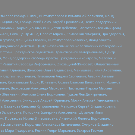
ты прав граждан Штаб, Институт права и публичной политики, Фонд
инициатива, Гражданский Союз, Хасдей Ерушалаим, Центр поддержки и
социально-информационных инициатив Действие, Благотворительный фонд
Так, Сова, центр Анна, Проект Апрель, Самарская губерния, Эра здоровья,
я группа, Женщины Евразии, Институт прав человека, Фонд защиты
Гражданское действие, Центр независимых социологических исследований,
стран, Гражданское содействие, Трансперенси Интернешнл-Р, Центр
н, Фонд поддержки свободы прессы, Гражданский контроль, Человек и
тут Развития Свободы Информации, Экозащита!-Женсовет, Общественный
й Павел Юрьевич, Шнырова Ольга Вадимовна, Чанышева Лилия Айратовна,
ин Сергей Георгиевич, Пивоваров Андрей Сергеевич, Аверин Виталий
вич, Каргалицкий Борис Юльевич, Созаев Валерий Валерьевич, Исламов
льевич, Верховский Александр Маркович, Пислакова-Паркер Марина
н Збигневич, Жемкова Елена Борисовна, Гудков Лев Дмитриевич,
й Алексеевич, Блинушов Андрей Юрьевич, Мосин Алексей Геннадьевич,
а, Баженова Светлана Куприяновна, Максимов Сергей Владимирович,
а Залмановна, Кокорина Екатерина Алексеевна, Шуманов Илья
ч, Протасова Ирина Вячеславовна, Литинский Леонид Борисович,
а Дмитриевна, Королева Александра Евгеньевна, Смирнов Владимир
ова Мара Федоровна, Резник Генри Маркович, Захаров Герман