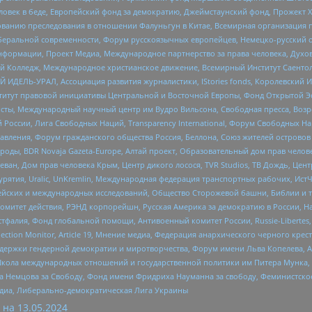
еловек в беде, Европейский фонд за демократию, Джеймстаунский фонд, Прожект
дованию преследования в отношении Фалуньгун в Китае, Всемирная организация 
беральной современности, Форум русскоязычных европейцев, Немецко-русский о
формации, Проект Медиа, Международное партнерство за права человека, Духов
 Колледж, Международное христианское движение, Всемирный Институт Саентол
 ИДЕЛЬ-УРАЛ, Ассоциация развития журналистики, IStories fonds, Королевск
r, Институт правовой инициативы Центральной и Восточной Европы, Фонд Открытой Э
ты, Международный научный центр им Вудро Вильсона, Свободная пресса, Возро
России, Лига Свободных Наций, Transparеncy International, Форум Свободных Н
правления, Форум гражданского общества Россия, Беллона, Союз жителей острово
роды, BDR Novaja Gazeta-Europe, Алтай проект, Образовательный дом прав челов
еван, Дом прав человека Крым, Центр дикого лосося, TVR Studios, ТВ Дождь, Це
урятия, Uralic, UnKremlin, Международная федерация транспортных рабочих, Ист
ейских и международных исследований, Общество Сторожевой башни, Библии и тр
омитет действия, РЭНД корпорейшн, Русская Америка за демократию в России, Н
фалия, Фонд глобальной помощи, Антивоенный комитет России, Russie-Libertes, L
lection Monitor, Article 19, Мнение медиа, Федерация анархического черного кр
и гендерной демократии и миротворчества, Форум имени Льва Копелева, American C
г, Школа международных отношений и государственной политики им Питера Мунка
 Немцова за Свободу, Фонд имени Фридриха Науманна за свободу, Феминистско
медиа, Либерально-демократическая Лига Украины
 на
13.05.2024