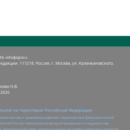
ИА «Инфорос».
едакции: 117218, Россия, г. Москва, ул. Кржижановского,
хова Н.В.
2026
льной на территории Российской Федерации:
кономическому и правовому развитию, Национальный Демократический
менной России, Черноморский фонд регионального сотрудничества,
, Тихоокеанский центр защиты окружающей среды и природных ресурсов,