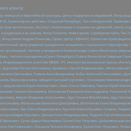
ого агента:
р немецкой и европейской культуры, Центр гендерных исследований, Фонд защи
ЧА, Гуманитарное действие, Открытый Петербург, Лига Избирателей, Правовая 
иту прав заключенных, Институт глобализации и социальных движений, Центр 
ужденным и их семьям, Фонд Тольятти, Новое время, Серебряная тайга, Так-Так-
, Фонд имени Андрея Рылькова, Сфера, Центр СИБАЛЬТ, Уральская правозащитна
невосточный центр развития гражданских инициатив и социального партнерства, 
 организаций, Частное учреждение в Калининграде Совета Министров северных 
бирь, Частное учреждение в Санкт-Петербурге Совета Министров Северных Стра
а, Информационное агентство МЕМО. РУ, Институт региональной прессы, Инсти
ч, Дзугкоева Регина Николаевна, Кривенко Сергей Владимирович, Милославски
настасия Евгеньевна, Ривина Анна Валерьевна, Бойко Анатолий Николаевич, Дуг
ошель Ирина Ароновна, Шведов Григорий Сергеевич, Пономарев Лев Александро
ч, Цирульников Борис Альбертович, Гасан Ольга Павловна, Паутов Юрий Анато
Акимова Татьяна Николаевна, Золотарева Екатерина Александровна, Рачинский Я
Сергеевна, Аверин Владимир Анатольевич, Щур Татьяна Михайловна, Щур Никола
Анатольевна, Мельникова Валентина Дмитриевна, Вититинова Елена Владимировн
 Алексеевна, Закс Елена Владимировна, Буртина Елена Юрьевна, Гендель Людмил
рохоров Вадим Юрьевич, Шахова Елена Владимировна, Подузов Сергей Васильеви
й Ефимович, Сухих Дарья Николаевна, Орлов Олег Петрович, Добровольская Анн
нсон Лев Семенович, Локшина Татьяна Иосифовна, Орлов Олег Петрович, Поляк