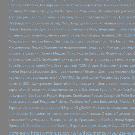
Свободная Россия, Всемирный конгресс украинцев, Атлантический совет, Ч
органов, Фалунь Дафа, Друзья Фалуньгун, Фалуньгун, Коалиция по рассле
Ассоциация школ политических исследований при Совете Европы, Центр ли
Оксфордский российский фонд, Фонд Будущее России, Компания свободы ин
Новое Поколение, Духовное Учебное Заведение Международный Библейский
организаций по наблюдению за выборами, Республика Польша, СВОБОДНЫЙ
Фонд имени Генриха Бёлля, Stichting Bellingcat, Bellingcat Ltd, The Inside
Макдональда-Лорье, Украинская национальная федерация Канады, Декабрис
комитет в Швеции, Проект Медуза, Фонд Андрея Сахарова, Форум свободной 
Solidarus, КрымSOS, Свободный университет, Институт государственного у
борьбы с коррупцией Инк, Завет церквей TCCN, Агора, Всемирный фонд при
имени Бориса Звозскова, Дом прав человека Тбилиси, Дом прав человека Ер
журналистов расследователей, АЛЛАТРА, За свободную Россию, Свободная Б
Комитет-2024, Центрально-Европейский университет, Центр восточноевроп
европейской политики, Академическая сеть Восточная Европа, Российский к
поддержки, Свободная Россия Берлин, Свободная Россия Северный Рейн-Вест
Крымскотатарский Ресурсный Центр, Глобальный союз IndustriALL, Russian E
Европы, Фонд имени Фридриха Эберта, XZ gGmbH, Мобильная академия поддержк
International Education, Антивоенное движение Антальи, Открытый диало
отношений им Нормана Патерсона, Центр Гражданских Свобод, Фонд Бориса
Прометей, Stop Occupation of Karelia, Вернись живым, Фридом Хаус, СОТА 
Источник:
https://minjust.gov.ru/ru/documents/7756/
данные