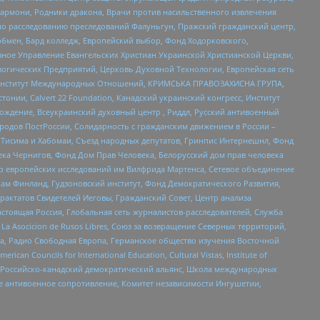
 Хармони, Родники дракона, Врачи против насильственного извлечения
по расследованию преследований Фалуньгун, Пражский гражданский центр,
бмен, Бард колледж, Европейский выбор, Фонд Ходорковского,
ное Управление Евангельских Христиан Украинской Христианской Церкви,
огических Предприятий, Церковь Духовной Технологии, Европейская сеть
ий Институт Международных Отношений, КРИМСЬКА ПРАВОЗАХИСНА ГРУПА,
стонии, Calvert 22 Foundation, Канадский украинский конгресс, Институт
ждение, Всеукраинский духовный центр , Риддл, Русский антивоенный
ародов ПостРоссии, Солидарность с гражданским движением в России –
в Тисима и Хабомаи, Съезд народных депутатов, Гринпис Интернешнл, Фонд
ека Чернигов, Фонд Дом Прав Человека, Белорусский дом прав человека
нтр европейских исследований им Вилфрида Мартенса, Сетевое объединение
Чам Финланд, Гудзоновский институт, Фонд Демократического Развития,
актатов Свидетелей Иеговы, Гражданский Совет, Центр анализа
астоящая Россия, Глобальная сеть журналистов-расследователей, Служба
a Asocicion de Rusos Libres, Союз за возвращение Северных территорий,
еста, Радио Свободная Европа, Германское общество изучения Восточной
ouncils for International Education, Cultural Vistas, Institute of
, Российско-канадский демократический альянс, Школа международных
е антивоенное сопротивление, Комитет независимости Ингушетии,