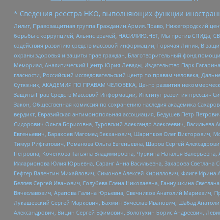
* Сведения реестра НКО, выполняющих функции иностранн
Лилит, Правозащитная группа Гражданин.Армия.Право, Нижегородский цент
борьбы с коррупцией, Альянс врачей, НАСИЛИЮ.НЕТ, Мы против СПИДа, СВЕ
содействия развитию средств массовой информации, Горячая Линия, В защ
охраны здоровья и защиты прав граждан, Благотворительный фонд помощи ос
Мемориал, Аналитический Центр Юрия Левады, Издательство Парк Гагарина
гласности, Российский исследовательский центр по правам человека, Даль
Сутяжник, АКАДЕМИЯ ПО ПРАВАМ ЧЕЛОВЕКА, Центр развития некоммерческих
Защиты Прав Средств Массовой Информации, Институт развития прессы - Си
Закон, Общественная комиссия по сохранению наследия академика Сахаров
вердикт, Евразийская антимонопольная ассоциация, Бедушев Петр Петрови
Сидорович Ольга Борисовна, Туровский Александр Алексеевич, Васильева А
Евгеньевич, Барахоев Магомед Бекханович, Шарипков Олег Викторович, М
Тимур Рифгатович, Романова Ольга Евгеньевна, Щаров Сергей Алексадрови
Петровна, Кочеткова Татьяна Владимировна, Чуркина Наталья Валерьевна, 
Илларионова Юлия Юрьевна, Саранг Анна Васильевна, Захарова Светлана 
Гефтер Валентин Михайлович, Симонов Алексей Кириллович, Флиге Ирина 
Беляев Сергей Иванович, Голубева Елена Николаевна, Ганнушкина Светлана
Вячеславович, Арапова Галина Юрьевна, Свечников Анатолий Мариевич, П
Лукашевский Сергей Маркович, Бахмин Вячеслав Иванович, Шабад Анатоли
Александрович, Вицин Сергей Ефимович, Золотухин Борис Андреевич, Леви