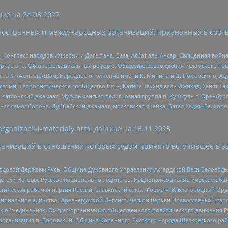
ые на
24.03.2022
ностранных и международных организаций, признанных в соотв
нгресс народов Ичкерии и Дагестана, База, Асбат аль-Ансар, Священная война,
уркестана, Общество социальных реформ, Общество возрождения исламского насл
Нусра ли-Ахль аш-Шам, Народное ополчение имени К. Минина и Д. Пожарского, Ад
сломи, Террористическое сообщество Сеть, Катиба Таухид валь-Джихад, Хайят Тах
, Хатлонский джамаат, Мусульманская религиозная группа п. Кушкуль г. Оренбу
ная самооборона, Дуббайский джамаат, московская ячейка, Батал-Хаджи Белхор
organizacii-i-materialy.html
данные на
16.11.2023
анизаций в отношении которых судом принято вступившее в з
 Родовой Державы Русь, Община Духовного Управления Асгардской Веси Беловод
детели Иеговы, Русское национальное единство, Национал-социалистическое об
истическая рабочая партия России, Славянский союз, Формат-18, Благородный Ор
ациональное единство, Древнерусской Инглистической церкви Православных Ста
ных объединениях, Омская организация общественного политического движения Р
рганизация п. Боровский, Община Коренного Русского народа Щелковского район