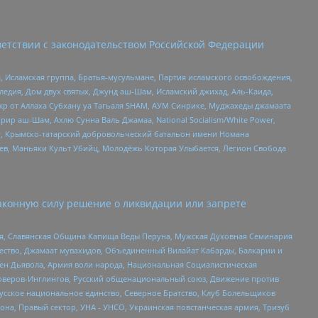
етствии с законодательством Российской Федерации
 Исламская группа, Братья-мусульмане, Партия исламского освобождения,
едия, Дом двух святых, Джунд аш-Шам, Исламский джихад, Аль-Каида,
жр от Аллаха Субхану уа Тагьаля SHAM, АУМ Синрике, Муджахеды джамаата
рир аш-Шам, Ахлю Сунна Валь Джамаа, National Socialism/White Power,
рг, Крымско-татарский добровольческий батальон имени Номана
оев, Маньяки Культ Убийц, Молодёжь Которая Улыбается, Легион Свобода
аконную силу решение о ликвидации или запрете
ья, Славянская Община Капища Веды Перуна, Мужская Духовная Семинария
щество, Джамаат мувахидов, Объединенный Вилайат Кабарды, Балкарии и
ден Дьявола, Армия воли народа, Национальная Социалистическая
роверов-Инглингов, Русский общенациональный союз, Движение против
усское национальное единство, Северное Братство, Клуб Болельщиков
а, Правый сектор, УНА - УНСО, Украинская повстанческая армия, Тризуб