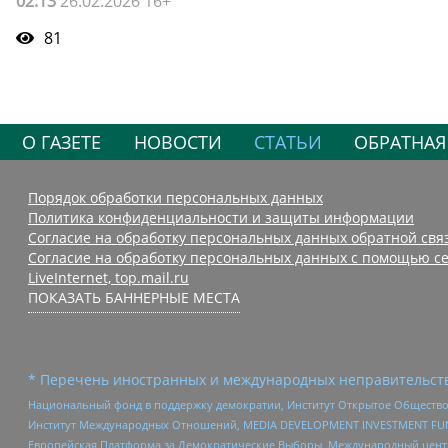
02:13
26.02.2026 16+
81
О ГАЗЕТЕ
НОВОСТИ
СТАТЬИ
ОБРАТНАЯ
Порядок обработки персональных данных
Политика конфиденциальности и защиты информации
Согласие на обработку персональных данных обратной свя
Согласие на обработку персональных данных с помощью се
LiveInternet, top.mail.ru
ПОКАЗАТЬ БАННЕРНЫЕ МЕСТА
* Перечень иностранных и международных неправительств
Национальный фонд в поддержку демократии, Институт Открытое Общество
Институт Международных Отношений, MEDIA DEVELOPMENT INVESTMENT FUND,
Европейская Платформа за Демократические Выборы, Международный цент