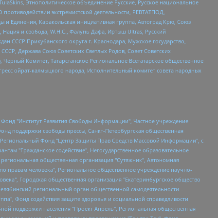
 TulaSkins, Этнополитическое объединение Русские, Русское национальное
О противодействии экстремистской деятельности, РЕВТАТПОД,
ы и Единения, Каракольская инициативная группа, Автоград Крю, Союз
 Нация и свобода, W.H.С., Фалунь Дафа, Иртыш Ultras, Русский
ан СССР Прикубанского округа г. Краснодара, Мужское государство,
СССР, Держава Союз Советских Светлых Родов, Совет Советских
в, Черный Комитет, Татарстанское Региональное Всетатарское общественное
гресс ойрат-калмыцкого народа, Исполнительный комитет совета народных
евосточное общественное движение "Маяк", Санкт-Петербургская ЛГБТ-инициативная группа "Выход", Инициативная группа ЛГБТ+ "Реверс", Алексеев Андрей Викторович, Бекбулатова Таисия Львовна, Беляев Иван Михайлович, Владыкина Елена Сергеевна, Гельман Марат Александрович, Никульшина Вероника Юрьевна, Толоконникова Надежда Андреевна, Шендерович Виктор Анатольевич, Общество с ограниченной ответственностью "Данное сообщение", Общество с ограниченной ответственностью Издательский дом "Новая глава", Айнбиндер Александра Александровна, Московский комьюнити-центр для ЛГБТ+инициатив, Благотворительный фонд развития филантропии, Deutsche Welle (Германия, Kurt-Schumacher-Strasse 3, 53113 Bonn), Борзунова Мария Михайловна, Воробьев Виктор Викторович, Голубева Анна Львовна, Константинова Алла Михайловна, Малкова Ирина Владимировна, Мурадов Мурад Абдулгалимович, Осетинская Елизавета Николаевна, Понасенков Евгений Николаевич, Ганапольский Матвей Юрьевич, Киселев Евгений Алексеевич, Борухович Ирина Григорьевна, Дремин Иван Тимофеевич, Дубровский Дмитрий Викторович, Красноярская региональная общественная организация поддержки и развития альтернативных образовательных технологий и межкультурных коммуникаций "ИНТЕРРА", Маяковская Екатерина Алексеевна, Фейгин Марк Захарович, Филимонов Андрей Викторович, Дзугкоева Регина Николаевна, Доброхотов Роман Александрович, Дудь Юрий Александрович, Елкин Сергей Владимирович, Кругликов Кирилл Игоревич, Сабунаева Мария Леонидовна, Семенов Алексей Владимирович, Шаинян Карен Багратович, Шульман Екатерина Михайловна, Асафьев Артур Валерьевич, Вахштайн Виктор Семенович, Венедиктов Алексей Алексеевич, Лушникова Екатерина Евгеньевна, Волков Леонид Михайлович, Невзоров Александр Глебович, Пархоменко Сергей Борисович, Сироткин Ярослав Николаевич, Кара-Мурза Владимир Владимирович, Баранова Наталья Владимировна, Гозман Леонид Яковлевич, Кагарлицкий Борис Юльевич, Климарев Михаил Валерьевич, Милов Владимир Станиславович, Автономная некоммерческая организация Краснодарский центр современного искусства "Типография", Моргенштерн Алишер Тагирович, Соболь Любовь Эдуардовна, Общество с ограниченной ответственностью "ЛИЗА НОРМ", Каспаров Гарри Кимович, Ходорковский Михаил Борисович, Общество с ограниченной ответственностью "Апрельские тезисы", Данилович Ирина Брониславовна, Кашин Олег Владимирович, Петров Николай Владимирович, Пивоваров Алексей Владимирович, Соколов Михаил Владимирович, Цветкова Юлия Владимировна, Чичваркин Евгений Александрович, Комитет против пыток/Команда против пыток, Общество с ограниченной ответственностью "Первый научный", Общество с ограниченной ответственностью "Вертолет и ко", Белоцерковская Вероника Борисовна, Кац Максим Евгеньевич, Лазарева Татьяна Юрьевна, Шаведдинов Руслан Табризович, Яшин Илья Валерьевич, Общество с ограниченной ответственностью "Иноагент ААВ", Алешковский Дмитрий Петрович, Альбац Евгения Марковна, Быков Дмитрий Львович, Галямина Юлия Евгеньевна, Лойко Сергей Леонидович, Мартынов Кирилл Константинович, Медведев Сергей Александрович, Крашенинников Федор Геннадиевич, Гордеева Катерина Вл