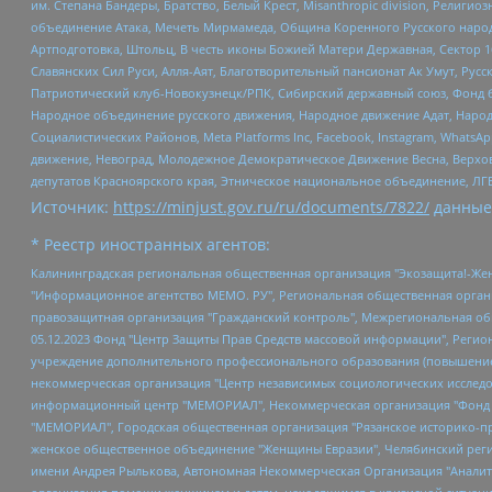
им. Степана Бандеры, Братство, Белый Крест, Misanthropic division, Рели
объединение Атака, Мечеть Мирмамеда, Община Коренного Русского народа
Артподготовка, Штольц, В честь иконы Божией Матери Державная, Сектор 1
Славянских Сил Руси, Алля-Аят, Благотворительный пансионат Ак Умут, Русск
Патриотический клуб-Новокузнецк/РПК, Сибирский державный союз, Фонд б
Народное объединение русского движения, Народное движение Адат, Народ
Социалистических Районов, Meta Platforms Inc, Facebook, Instagram, Wha
движение, Невоград, Молодежное Демократическое Движение Весна, Верхов
депутатов Красноярского края, Этническое национальное объединение, ЛГ
Источник:
https://minjust.gov.ru/ru/documents/7822/
данные
* Реестр иностранных агентов:
Калининградская региональная общественная организация "Экозащита!-Женсовет", Фонд содействия защите прав и свобод граждан "Общественный вердикт", Фонд "Институт Развития Свободы Информации", Частное учреждение "Информационное агентство МЕМО. РУ", Региональная общественная организация "Общественная комиссия по сохранению наследия академика Сахарова", Фонд поддержки свободы прессы, Санкт-Петербургская общественная правозащитная организация "Гражданский контроль", Межрегиональная общественная организация "Информационно-просветительский центр "Мемориал", Региональный Фонд "Центр Защиты Прав Средств Массовой Информации", с 05.12.2023 Фонд "Центр Защиты Прав Средств массовой информации", Региональная общественная благотворительная организация помощи беженцам и мигрантам "Гражданское содействие", Негосударственное образовательное учреждение дополнительного профессионального образования (повышение квалификации) специалистов "АКАДЕМИЯ ПО ПРАВАМ ЧЕЛОВЕКА", Свердловская региональная общественная организация "Сутяжник", Автономная некоммерческая организация "Центр независимых социологических исследований", Союз общественных объединений "Российский исследовательский центр по правам человека", Региональное общественное учреждение научно-информационный центр "МЕМОРИАЛ", Некоммерческая организация "Фонд защиты гласности", Автономная некоммерческая организация "Институт прав человека", Городская общественная организация "Екатеринбургское общество "МЕМОРИАЛ", Городская общественная организация "Рязанское историко-просветительское и правозащитное общество "Мемориал" (Рязанский Мемориал), Челябинский региональный орган общественной самодеятельности – женское общественное объединение "Женщины Евразии", Челябинский региональный орган общественной самодеятельности "Уральская правозащитная группа", Фонд содействия защите здоровья и социальной справедливости имени Андрея Рылькова, Автономная Некоммерческая Организация "Аналитический Центр Юрия Левады", Автономная некоммерческая организация социальной поддержки населения "Проект Апрель", Региональная общественная организация помощи женщинам и детям, находящимся в кризисной ситуации "Информационно-методический центр "Анна", Фонд содействия развитию массовых коммуникаций и правовому просвещению "Так-так-Так", Фонд содействия устойчивому развитию "Серебряная тайга", Свердловский региональный общественный фонд социальных проектов "Новое время", "Idel.Реалии", Кавказ.Реалии, Крым.Реалии, Телеканал Настоящее Время, Татаро-башкирская служба Радио Свобода (Azatliq Radiosi), Радио Свободная Европа/Радио Свобода (PCE/PC), "Сибирь.Реалии", "Фактограф", Благотворительный фонд помощи осужденным и их семьям, Автономная некоммерческая организация "Институт глобализации и социальных движений", Фонд "В защиту прав заключенных", Частное учреждение "Центр поддержки и содействия развитию средств массовой информации", Пензенский региональный общественный благотворительный фонд "Гражданский союз", "Север.Реалии", Некоммерческая организация Фонд "Правовая инициатива", Общество с ограниченной ответственностью "Радио Свободная Европа/Радио Свобода", Чешское информационное агентство "MEDIUM-ORIENT", Красноярская региональная общественная организация "Мы против СПИДа", Камалягин Денис Николаевич, Маркелов Сергей Евгеньевич, Пономарев Лев Александрович, Савицкая Людмила Алексеевна, Автоно