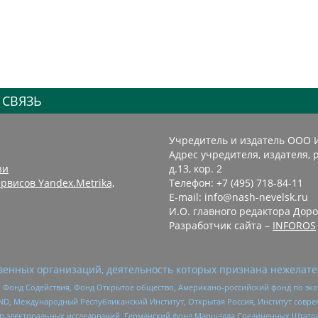
 СВЯЗЬ
Учредитель и издатель ООО 
Адрес учредителя, издателя, р
зи
д.13, кор. 2
рвисов Yandex.Metrika,
Телефон: +7 (495) 718-84-11
E-mail: info@nash-nevelsk.ru
И.О. главного редактора Доро
Разработчик сайта –
INFOROS
енных организаций, деятельность которых признана нежелате
 Фонд Содействия, Фонд Открытое общество, Американо-российский фонд по э
 Международный Республиканский Институт, Открытая Россия, Институт совре
р электоральных исследований, Германский фонд Маршалла Соединенных Штатов