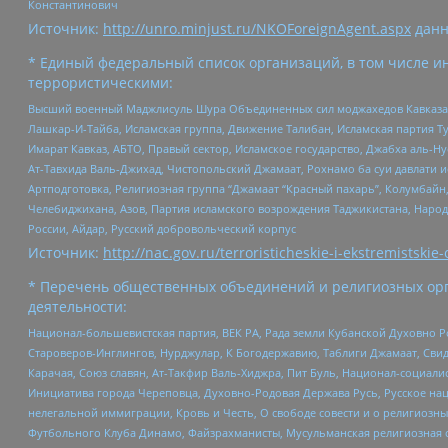
Константинович
Источник:
http://unro.minjust.ru/NKOForeignAgent.aspx
данн
* Единый федеральный список организаций, в том числе и
террористическими:
Высший военный Маджлисуль Шура Объединенных сил моджахедов Кавказа, Ко
Лашкар-И-Тайба, Исламская группа, Движение Талибан, Исламская партия Т
Имарат Кавказ, АБТО, Правый сектор, Исламское государство, Джабха аль-
Ат-Тавхида Валь-Джихад, Чистопольский Джамаат, Рохнамо ба суи давлати и
Артподготовка, Религиозная группа “Джамаат “Красный пахарь”, Колумбайн
Челебиджихана, Азов, Партия исламского возрождения Таджикистана, Народ
России, Айдар, Русский добровольческий корпус
Источник:
http://nac.gov.ru/terroristicheskie-i-ekstremistskie-
* Перечень общественных объединений и религиозных орг
деятельности:
Национал-большевистская партия, ВЕК РА, Рада земли Кубанской Духовно
Староверов-Инглингов, Нурджулар, К Богодержавию, Таблиги Джамаат, Сви
Карачая, Союз славян, Ат-Такфир Валь-Хиджра, Пит Буль, Национал-социал
Инициатива города Череповца, Духовно-Родовая Держава Русь, Русское н
нелегальной иммиграции, Кровь и Честь, О свободе совести и о религиоз
Футбольного Клуба Динамо, Файзрахманисты, Мусульманская религиозная о